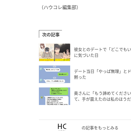
（ハウコレ編集部）
次の記事
彼女とのデートで「どこでも
に気づいた日
デート当日「やっぱ無理」と
黙った
奥さんに「もう諦めてください
て、手が震えたのは私のほう
の記事をもっとみる