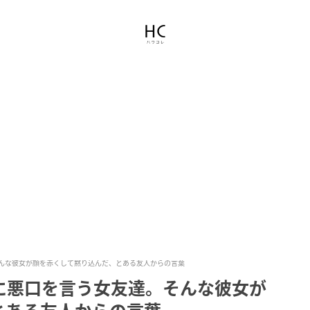
んな彼女が顔を赤くして黙り込んだ、とある友人からの言葉
に悪口を言う女友達。そんな彼女が