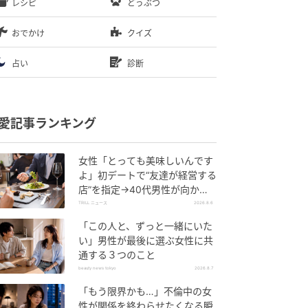
レシピ
どうぶつ
おでかけ
クイズ
占い
診断
愛記事ランキング
女性「とっても美味しいんです
よ」初デートで“友達が経営する
店”を指定→40代男性が向かう
が…待ち受けていた“悲惨な結
TRILL ニュース
2026.8.6
末”
「この人と、ずっと一緒にいた
い」男性が最後に選ぶ女性に共
通する３つのこと
beauty news tokyo
2026.8.7
「もう限界かも…」不倫中の女
性が関係を終わらせたくなる瞬