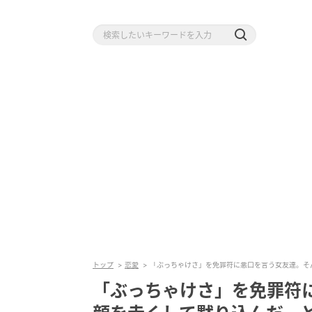
トップ
恋愛
「ぶっちゃけさ」を免罪符に悪口を言う女友達。そ
「ぶっちゃけさ」を免罪符