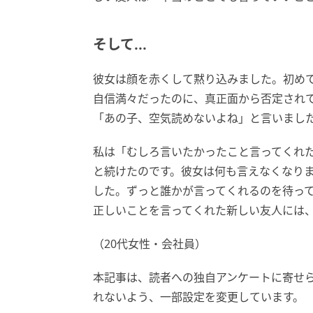
そして...
彼女は顔を赤くして黙り込みました。初め
自信満々だったのに、真正面から否定され
「あの子、空気読めないよね」と言いまし
私は「むしろ言いたかったこと言ってくれ
と続けたのです。彼女は何も言えなくなり
した。ずっと誰かが言ってくれるのを待っ
正しいことを言ってくれた新しい友人には
（20代女性・会社員）
本記事は、読者への独自アンケートに寄せ
れないよう、一部設定を変更しています。