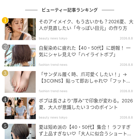
ビューティー記事ランキング
そのアイメイク、もう古いかも？2026夏、大
人が見直したい「今っぽい目元」の作り方
beauty news tokyo
2026.8.8
白髪染めに疲れた【40・50代】に朗報！ 一
気にシャレ見え♡「ハイライトボブ」
fashion trend news
2026.8.8
「サンダル履く時、爪可愛くしたい！」→
【3COINS】貼って即おしゃれ♡「フット用
ネイルチップ」
fashion trend news
2026.8.8
ボブは長さより“厚み”で印象が変わる。2026
夏、大人が意識したい３つのポイント
beauty news tokyo
2026.8.8
夏は短め派の【40・50代】集合！ ラフすぎ
ず上品すぎない♡「大人に似合うショートボ