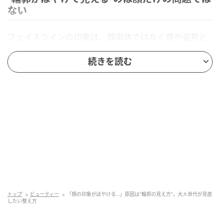
ない
フェイスラインの印象は、顔単体ではなく首や姿勢と
も関係しているんです。首が前に出る、あごが下が
続きを読む
る、肩まわりが縮こまるといった状態が続くと、首か
らフェイスラインにかけての境界が曖昧に見えやすく
なります。
さらに、表情の動きが少なくなることで顔全体のメリ
ハリも弱まり、“なんとなくぼんやりした印象”につなが
ることも。顔立ちが変わったというより、“見え方”が
変化しているケースは少なくありません。
“全部しっかり整える”が平坦な印象の原因にな
ることも
トップ
ビューティー
「顔の印象がぼやける…」原因は“輪郭の見え方”。大人世代が見直
したい整え方