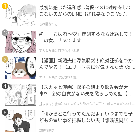
最初に感じた違和感…普段マメに連絡をして
こない夫からのLINE【され妻なつこ Vol.1】
の記事をもっとみる
され妻なつこ
#1 「お疲れ〜♡」遅刻するなら連絡して！
この女、ナメてます
美人な友達は何でも許される
【漫画】新婚夫に浮気疑惑！絶対証拠をつか
んでやる！【エリート夫に浮気された話 Vol.
1】
エリート夫に浮気された話
【スカッと漫画】双子の娘より飲み会が大
事!? 親の自覚がない夫を懲らしめた話【第1
話】
【スカッと漫画】双子の娘より飲み会が大事!? 親の自覚がない夫を
懲らしめた話
「朝からどこ行ってたんだよ」いつまでも子
どもの習い事を把握しない夫【離婚後同居 Vo
l.1】
離婚後同居