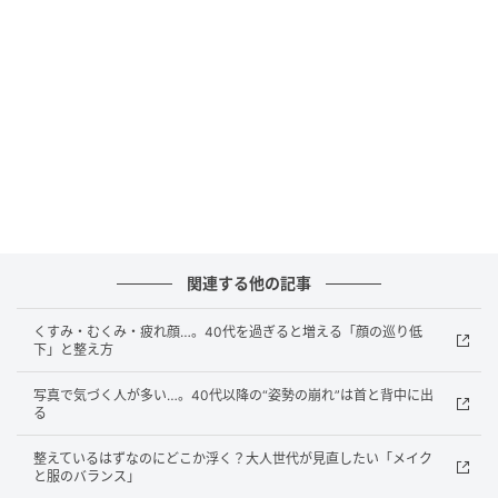
印象がぼやけて見えるときは、全体を均一に整えすぎ
ているケースも。ベースメイクを全面しっかり仕上げ
る、髪をきっちりまとめる、服も重ための色や素材で
揃えるなど、こうした状態が重なると、顔まわりに抜
け感がなくなり、立体感が弱く見えやすくなります。
2026春夏は、“作り込みすぎない軽さ”が印象づくりの
ポイント。すべてを均一に整えるより、少し動きや軽
さを残した方が、今っぽいバランスにつながりやすい
でしょう。
関連する他の記事
くすみ・むくみ・疲れ顔…。40代を過ぎると増える「顔の巡り低
“輪郭との境界”を意識することがポイント
下」と整え方
写真で気づく人が多い…。40代以降の“姿勢の崩れ”は首と背中に出
顔の印象を整えるために大切なのは、強く作り込むこ
る
とではありません。首の位置を整えてフェイスライン
とのつながりをすっきり見せる、肌に軽いツヤや陰影
整えているはずなのにどこか浮く？大人世代が見直したい「メイク
と服のバランス」
の差をつくる、髪に少し動きを出して輪郭との境界を