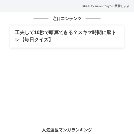
ぼかしすぎない。こうした小さな工夫だけでも、印象
※beauty news tokyoに移動します
は変わりやすくなります。
注目コンテンツ
顔の印象がぼやけると感じるときは、顔立ちそのもの
工夫して10秒で暗算できる？スキマ時間に脳ト
ではなく“輪郭の見え方”を見直すことが大切。姿勢や
レ【毎日クイズ】
質感、フェイスラインとのつながりを少し整えるだけ
で、顔の見え方は自然と変わっていきます。＜取材・
文：beauty news tokyo編集部＞ ※画像は生成AIで作
成しています ※本記事は視覚印象・姿勢・フェイスラ
インの見え方に関する一般的な知見をもとに、編集部
が構成しています
元記事で読む
次の記事
くすみ・シミ対策は“成分で選ぶ”が鍵。大人
人気連載マンガランキング
肌の透明感を底上げする美白スキンケア３選