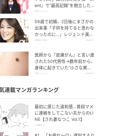
ent』で“最高記録”を樹立した
「反則級」の【トップ女優】
TRILL ニュース
2026.8.7
56歳で初婚、2日後にまさかの
出来事「子供を持てると思わな
かったのに…」レジェンド美魔
女が当時の心境を告白
ABEMA TIMES
2026.8.7
医師から『皮膚がん』と言い渡
された50代男性→数年前から、
身体に起きていた“小さな異
変”に「あのとき受診していれ
TRILL ニュース
2026.8.7
ば…」
気連載マンガランキング
最初に感じた違和感…普段マメ
に連絡をしてこない夫からのLI
NE【され妻なつこ Vol.1】
され妻なつこ
#1 「お疲れ〜♡」遅刻するな