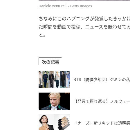
Daniele Venturelli / Getty Images
ちなみにこのハプニングが発覚したきっかけに
だ瞬間を動画で投稿、ニュースを賑わせて
と。
次の記事
BTS（防弾少年団）ジミンの
【発言で振り返る】ノルウェ
「ナーズ」新リキッドは透明