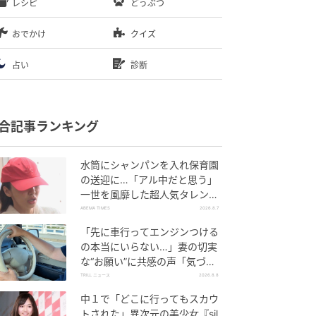
レシピ
どうぶつ
おでかけ
クイズ
占い
診断
合記事ランキング
水筒にシャンパンを入れ保育園
の送迎に…「アル中だと思う」
一世を風靡した超人気タレン
ト、酒漬けだった日々を告白
ABEMA TIMES
2026.8.7
「先に車行ってエンジンつける
の本当にいらない…」妻の切実
な“お願い”に共感の声「気づか
ないんですよね…」
TRILL ニュース
2026.8.8
中１で「どこに行ってもスカウ
トされた」異次元の美少女『sil