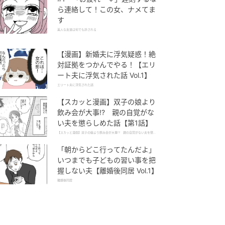
ら連絡して！この女、ナメてま
す
美人な友達は何でも許される
【漫画】新婚夫に浮気疑惑！絶
対証拠をつかんでやる！【エリ
ート夫に浮気された話 Vol.1】
エリート夫に浮気された話
【スカッと漫画】双子の娘より
飲み会が大事!? 親の自覚がな
い夫を懲らしめた話【第1話】
【スカッと漫画】双子の娘より飲み会が大事!? 親の自覚がない夫を懲ら
しめた話
「朝からどこ行ってたんだよ」
いつまでも子どもの習い事を把
握しない夫【離婚後同居 Vol.1】
離婚後同居