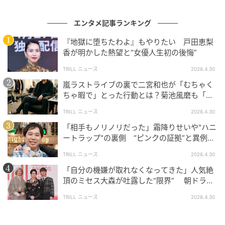
エンタメ記事ランキング
『地獄に堕ちたわよ』もやりたい 戸田恵梨
香が明かした熱望と“女優人生初の後悔”
TRILL ニュース
2026.4.30
嵐ラストライブの裏で二宮和也が「むちゃく
ちゃ暇で」とった行動とは？菊池風磨も「流
石に興奮しちゃった」
TRILL ニュース
2026.4.30
「相手もノリノリだった」霜降りせいや"ハニ
ートラップ"の裏側 “ピンクの証拠”と異例の
判決とは？
TRILL ニュース
2026.4.30
「自分の機嫌が取れなくなってきた」人気絶
頂のミセス大森が吐露した“限界” 朝ドラ主
題歌制作の裏側
TRILL ニュース
2026.4.30