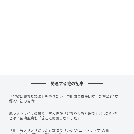
て、思わずうなずいてしまいます。「日々台本のない
ドラマ」と表現するあたりに、子育てへの愛情と覚悟
がにじみ出ていました。
かつて手を引いていた息子に気にかけられた
日、込み上げてきたもの
子供の成長を実感した忘れられない瞬間について、く
わばたさんが榊原さんに語る場面もありました。
関連する他の記事
信号を渡るとき、振り返って自分を気にかけてくれた
息子の姿に、思わず泣きそうになったというエピソー
『地獄に堕ちたわよ』もやりたい 戸田恵梨香が明かした熱望と“女
優人生初の後悔”
ド。「ちょっと前まで私が気にしてたのに気にされて
ると思って泣きそうになりました」という言葉は、守
嵐ラストライブの裏で二宮和也が「むちゃくちゃ暇で」とった行動
る側から守られる側へと立場が変わった瞬間の驚きと
とは？菊池風磨も「流石に興奮しちゃった」
喜びを、飾らず伝えています。子供の成長がふとした
「相手もノリノリだった」霜降りせいや"ハニートラップ"の裏