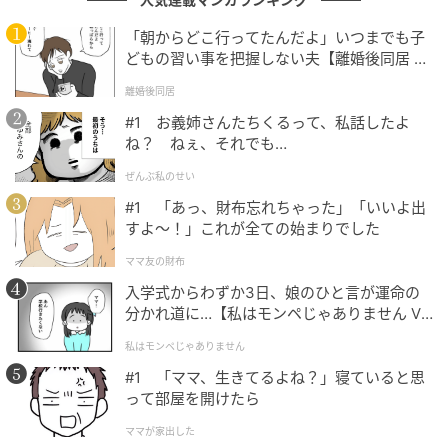
遣いに涙をこらえた榊原さん。その語り口には、子育
「朝からどこ行ってたんだよ」いつまでも子
てを“頑張ったこと”としてではなく、自分が育てられ
どもの習い事を把握しない夫【離婚後同居 Vo
た時間として捉えている誠実さが感じられます。飾ら
l.1】
離婚後同居
ない言葉のなかに、等身大の母親としての深みがあっ
#1 お義姉さんたちくるって、私話したよ
て、聞いているこちらまで温かい気持ちになれまし
ね？ ねぇ、それでも…
た。子供と一緒に歩んできた時間への愛情が、言葉の
ぜんぶ私のせい
ひとつひとつからにじみ出ていて、榊原さんの人柄の
#1 「あっ、財布忘れちゃった」「いいよ出
豊かさをあらためて感じさせてくれる内容でした。
すよ〜！」これが全ての始まりでした
次の記事
ママ友の財布
入学式からわずか3日、娘のひと言が運命の
#1 「ママ、生きてるよね？」寝ていると思
分かれ道に…【私はモンペじゃありません Vo
って部屋を開けたら
l.1】
私はモンペじゃありません
#1 「ママ、生きてるよね？」寝ていると思
の記事をもっとみる
って部屋を開けたら
ママが家出した