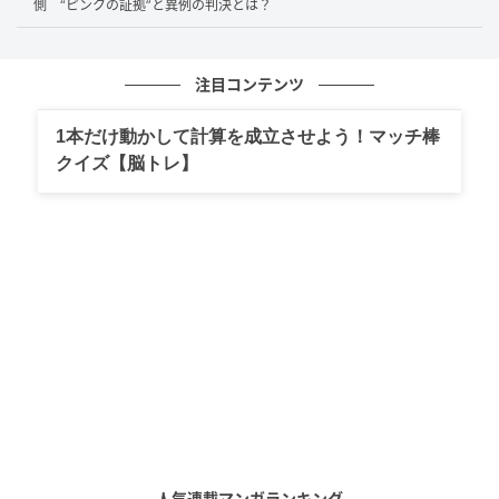
日常の一コマに刻まれている、そんな温かさが伝わっ
側 “ピンクの証拠”と異例の判決とは？
てくる場面でした。
榊原さんも「息子にそんなことされたらね、本当に泣
注目コンテンツ
けちゃうよね」と共感を寄せ、スタジオ全体が穏やか
1本だけ動かして計算を成立させよう！マッチ棒
な空気に包まれました。子育ての喜びって、案外こう
クイズ【脳トレ】
いう何気ない瞬間に宿っているのかもしれません。
コメント欄では、「育児の話まだまだ聞きたい」「郁
恵さん明るくて良いお母さん」「郁恵さんの子育ての
話、勉強になった」など、子育てエピソードに共感と
絶賛の声が相次いでいました。
子育てを通じて、いちばん変わったのは自分
自身だった
反抗期の次男と真正面から向き合い、息子の小さな気
人気連載マンガランキング