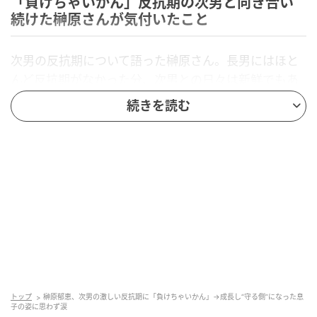
「負けちゃいかん」反抗期の次男と向き合い
続けた榊原さんが気付いたこと
次男の反抗期について語った榊原さん。長男にはほと
んど反抗期がなかった分、次男との日々は新鮮でもあ
り、簡単ではなかったといいます。
続きを読む
「反抗してくれたことによってなんかこう自分が変え
られるじゃないけど」という言葉は、反抗期を“乗り越
えるもの”ではなく、自分自身が変わるきっかけとして
受け取っていたことを示しています。子育てを通じて
親も成長するという、シンプルだけど深い気づきが詰
まった一言です。
「負けちゃいかんと思うんだけど。ま、ずっと負けな
いですね」という言葉には、ぶれない芯の強さと、そ
れでも柔軟に変わり続けようとする姿勢が同居してい
トップ
榊原郁恵、次男の激しい反抗期に「負けちゃいかん」→成長し“守る側”になった息
子の姿に思わず涙