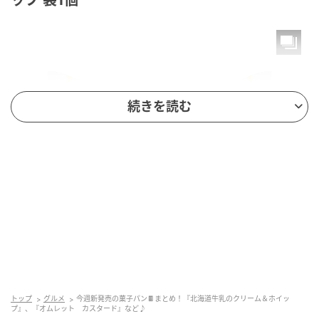
続きを読む
もぐナビニュース
北海道牛乳入りのカスタードクリームとホイップをサ
トップ
グルメ
今週新発売の菓子パン🍫まとめ！『北海道牛乳のクリーム＆ホイッ
ンドしました。 カロリー：405kcal
プ』、『オムレット カスタード』など♪