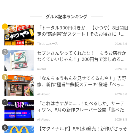
グルメ記事ランキング
もぐナビニュース
「トータル300円引きか」【かつや】8日間限
定の“感謝祭”がスタート！そのお得さに「何
北海道牛乳を使用した生地で、北海道練乳を使用した
日連続で通えるかなぁ」「激アツ！」の声
TRILL ニュース
2026.8.6
フィリングを巻いたロールケーキです。 カロリー：
セブンさんやってくれたな！「もうお店行か
348kcal
なくていいじゃん！」200円台で楽しめる本
格グルメ
michill
2026.8.6
リョーユーパン 北海道ミルクオムレット 袋2
「なんちゅうもんを見せてくるんや！」吉野
個
家、新作“極旨牛鉄板ステーキ”登場「ペッパ
ーランチを潰しに来たぞ……」
All About
2026.8.6
「これはさすがに……！たべるしか」サーテ
ィワン、8月の新作フレーバー公開「食べた方
が良いですよスイカサマーは」
All About
2026.8.5
【マクドナルド】8/5(水)発売！新作がさっそ