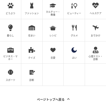
今週新発売の惣菜パンまとめ！『焼きカレー
パン サイボクゴールデンポークのひき肉入
カルチャー・
りカレー』、『カレーパン 万代バスセンタ
どうぶつ
ファッション
ビューティー
ヘルスケア
教養
ーのカレー風味 万代そば監修』など♪
の記事をもっとみる
暮らし
住まい
レシピ
グルメ
おでかけ
ビジネス・マ
心理テスト・
クイズ
恋愛
占い
ネー
診断
スポーツ
診断
ページトップへ戻る