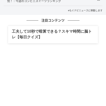
ふんわりとした生地で、ホイップとカスタードクリー
悦！：今週のコンビニスイーツランキング
ムを包みました。 カロリー：240kcal
※もぐナビニュースに移動します
注目コンテンツ
リョーユーパン 北海道練乳ホイップサンド 袋
1個
工夫して10秒で暗算できる？スキマ時間に脳ト
レ【毎日クイズ】