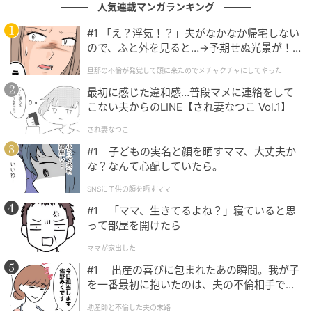
人気連載マンガランキング
もぐナビニュース
#1 「え？浮気！？」夫がなかなか帰宅しない
ので、ふと外を見ると…→予期せぬ光景が！
北海道練乳入りフィリングとホイップを、もっちりと
｜旦那の不倫が発覚して頭に来たのでメチャ
したパンでサンドしました。豆 カロリー：373kcal
旦那の不倫が発覚して頭に来たのでメチャクチャにしてやった
クチャにしてやった
最初に感じた違和感…普段マメに連絡をして
こない夫からのLINE【され妻なつこ Vol.1】
リョーユーパン 北海道ミルクロール 袋1個
され妻なつこ
#1 子どもの実名と顔を晒すママ、大丈夫か
な？なんて心配していたら。
SNSに子供の顔を晒すママ
#1 「ママ、生きてるよね？」寝ていると思
って部屋を開けたら
ママが家出した
#1 出産の喜びに包まれたあの瞬間。我が子
を一番最初に抱いたのは、夫の不倫相手でし
た。
助産師と不倫した夫の末路