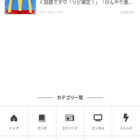
く話題です♡「リピ確定！」「ひんやり激う
ま」
ベビーカレンダー
2026.8.6
もぐナビニュース
北海道牛乳を練り込んだ生地で、北海道練乳を使用し
たミルク風味フィリングと北海道牛乳を使用したホイ
ップを包みました。 カロリー：161kcal
カテゴリ一覧
気になる菓子パンの商品は見つかりましたか？
元記事で読む
トップ
マンガ
エピソード
エンタメ
トレンド
次の記事