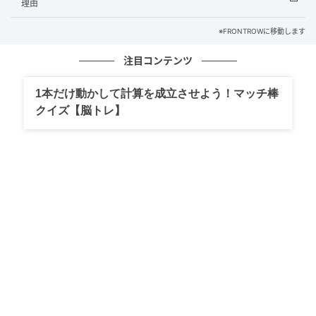
理由
その後も精力的に活動を続けており、グラミー賞や
BRITアワードで行なわれたオジーへのトリビュートで
※FRONTROWに移動します
はケリーと並んで参列し、涙を見せた。
注目コンテンツ
1本だけ動かして計算を成立させよう！マッチ棒
クイズ【脳トレ】
この投稿をInstagramで見る