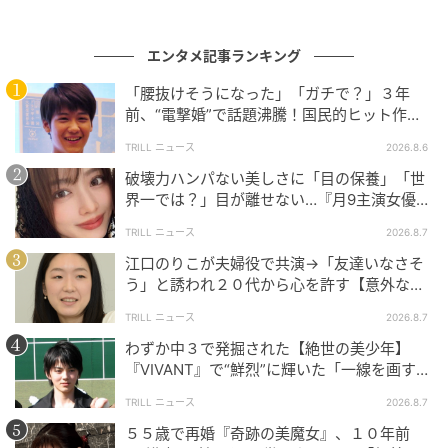
エンタメ記事ランキング
「腰抜けそうになった」「ガチで？」３年
前、“電撃婚”で話題沸騰！国民的ヒット作
『逃げ恥』で異彩放った【国宝級イケメン】
TRILL ニュース
2026.8.6
破壊力ハンパない美しさに「目の保養」「世
界一では？」目が離せない…『月9主演女優
（34歳）』“極上”美ショットがすごい
TRILL ニュース
2026.8.7
江口のりこが夫婦役で共演→「友達いなさそ
う」と誘われ２０代から心を許す【意外な親
友芸人】とは？
TRILL ニュース
2026.8.7
わずか中３で発掘された【絶世の美少年】
『VIVANT』で“鮮烈”に輝いた「一線を画す」
イケメン俳優
TRILL ニュース
2026.8.7
５５歳で再婚『奇跡の美魔女』、１０年前