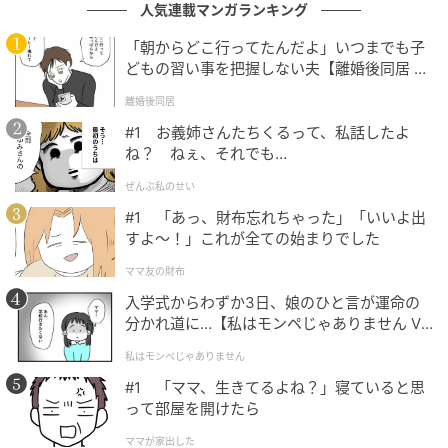
人気連載マンガランキング
「朝からどこ行ってたんだよ」いつまでも子
どもの習い事を把握しない夫【離婚後同居 Vo
l.1】
離婚後同居
#1 お義姉さんたちくるって、私話したよ
ね？ ねぇ、それでも…
Ross Halfin(@rosshalfin)がシェアした投稿
ぜんぶ私のせい
#1 「あっ、財布忘れちゃった」「いいよ出
すよ〜！」これが全ての始まりでした
元記事で読む
ママ友の財布
次の記事
入学式からわずか3日、娘のひと言が運命の
分かれ道に…【私はモンペじゃありません Vo
アカデミー賞受賞作『プーチンの愛国教室』
l.1】
が突きつける問い――「国民が望んだ戦争」
私はモンペじゃありません
は学校で作られる
#1 「ママ、生きてるよね？」寝ていると思
って部屋を開けたら
の記事をもっとみる
ママが家出した