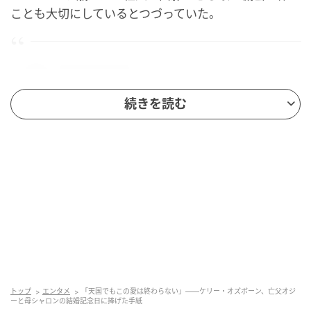
ことも大切にしているとつづっていた。
続きを読む
この投稿をInstagramで見る
トップ
エンタメ
「天国でもこの愛は終わらない」——ケリー・オズボーン、亡父オジ
ーと母シャロンの結婚記念日に捧げた手紙