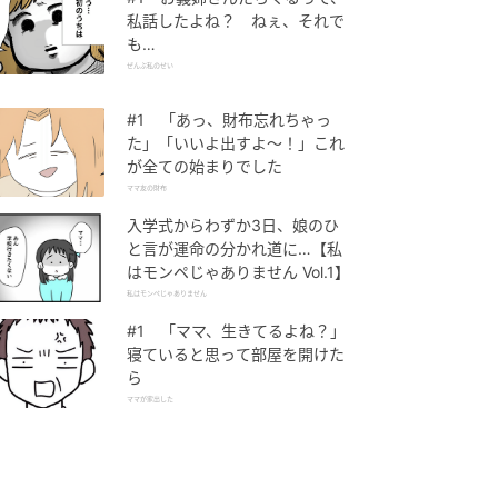
私話したよね？ ねぇ、それで
も…
ぜんぶ私のせい
#1 「あっ、財布忘れちゃっ
た」「いいよ出すよ〜！」これ
が全ての始まりでした
ママ友の財布
入学式からわずか3日、娘のひ
と言が運命の分かれ道に…【私
はモンペじゃありません Vol.1】
私はモンペじゃありません
#1 「ママ、生きてるよね？」
寝ていると思って部屋を開けた
ら
ママが家出した