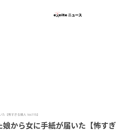
怖すぎる隣人 Vol.115】
た娘から女に手紙が届いた【怖すぎ