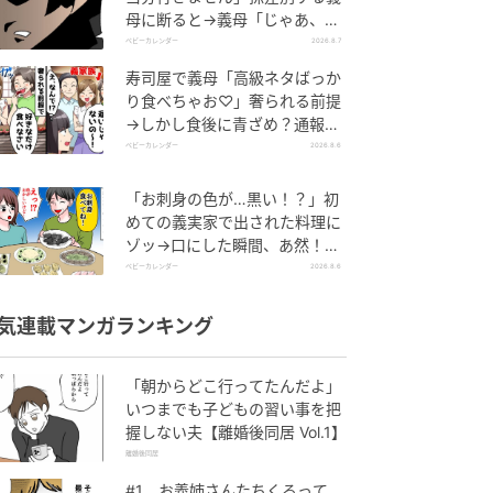
母に断ると→義母「じゃあ、私
は…」妻絶句＜こどおじ義兄＞
ベビーカレンダー
2026.8.7
寿司屋で義母「高級ネタばっか
り食べちゃお♡」奢られる前提
→しかし食後に青ざめ？通報さ
れ警察沙汰！
ベビーカレンダー
2026.8.6
「お刺身の色が…黒い！？」初
めての義実家で出された料理に
ゾッ→口にした瞬間、あ然！刺
身の正体は
ベビーカレンダー
2026.8.6
気連載マンガランキング
「朝からどこ行ってたんだよ」
いつまでも子どもの習い事を把
握しない夫【離婚後同居 Vol.1】
離婚後同居
#1 お義姉さんたちくるって、