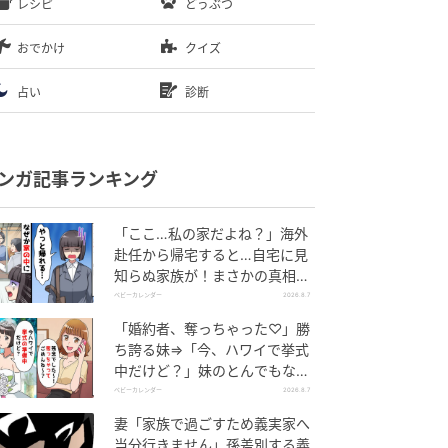
レシピ
どうぶつ
おでかけ
クイズ
占い
診断
ンガ記事ランキング
「ここ…私の家だよね？」海外
赴任から帰宅すると…自宅に見
知らぬ家族が！まさかの真相と
は！？
ベビーカレンダー
2026.8.7
「婚約者、奪っちゃった♡」勝
ち誇る妹⇒「今、ハワイで挙式
中だけど？」妹のとんでもない
勘違いとは
ベビーカレンダー
2026.8.7
妻「家族で過ごすため義実家へ
当分行きません」孫差別する義