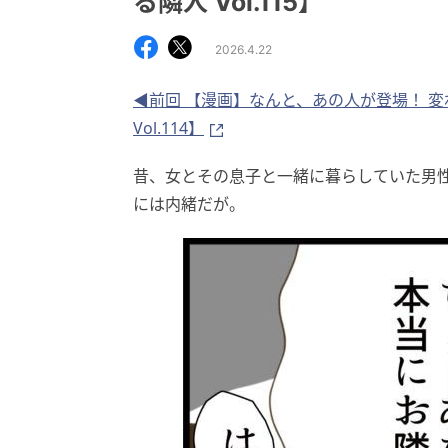
る隣人 Vol.115】
2026.4.22
◀前回 【漫画】なんと、あの人が登場！ 
Vol.114】
昔、女とその息子と一緒に暮らしていた男
には内緒だが。