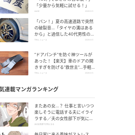
「少量から気軽に試せる！」
michill
2026.8.5
「バン！」夏の高速道路で突然
の破裂音…「タイヤの溝はある
から」と過信した40代男性の後
悔
TRILL ニュース
2026.8.5
“ドアパンチ”を防ぐ神ツールが
あった！【楽天】車のドアの開
きすぎを防げる“救世主”…手軽
で「子どもの乗り降りに便利」
TRILL ニュース
2026.8.5
の声も！
気連載マンガランキング
またあの女…？ 仕事と言いつつ
楽しそうに電話する夫にイライ
ラする／夫の女性部下が気にな
る（1）【夫婦の危機 まんが】
夫の女性部下が気になる
毎日家に来る義妹がストレス…