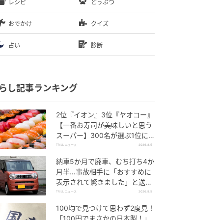
レシピ
どうぶつ
おでかけ
クイズ
占い
診断
らし記事ランキング
2位『イオン』3位『ヤオコー』
【一番お寿司が美味しいと思う
スーパー】300名が選ぶ1位に
「本格的な美味しさ」「食べ応
TRILL ニュース
2026.8.5
えがある」
納車5か月で廃車、むち打ち4か
月半…事故相手に「おすすめに
表示されて驚きました」と送っ
た結末
TRILL ニュース
2026.8.5
100均で見つけて思わず2度見！
「100円でまさかの日本製！」