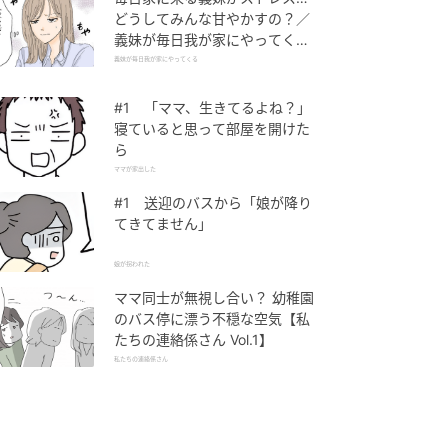
どうしてみんな甘やかすの？／
義妹が毎日我が家にやってくる
（1）【義父母がシンドイんで
義妹が毎日我が家にやってくる
す！ まんが】
#1 「ママ、生きてるよね？」
寝ていると思って部屋を開けた
ら
ママが家出した
#1 送迎のバスから「娘が降り
てきてません」
娘が拐われた
ママ同士が無視し合い？ 幼稚園
のバス停に漂う不穏な空気【私
たちの連絡係さん Vol.1】
私たちの連絡係さん