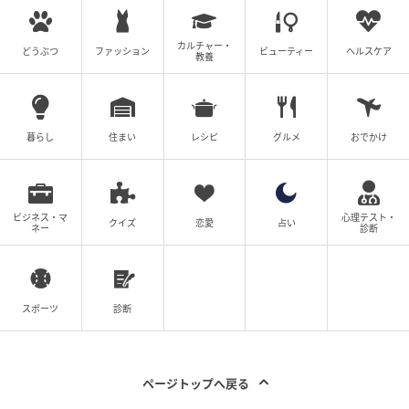
豚チャーシュー、煮玉子、かいわれ、国産すだちを盛
り付けた見た目にも涼やかな一杯。ラーメン店とは思
えない和の器も印象的です。
カルチャー・
どうぶつ
ファッション
ビューティー
ヘルスケア
教養
暮らし
住まい
レシピ
グルメ
おでかけ
ビジネス・マ
心理テスト・
クイズ
恋愛
占い
ネー
診断
スポーツ
診断
ページトップへ戻る
まず驚いたのは、ひんやりと冷えた魚介スープ。しっ