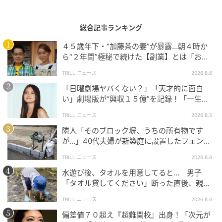
また料理系youtuberとしても活躍し、色んな企業とコ
ラボを展開しています。
総合記事ランキング
４５歳年下・“加藤茶の妻”が暴露…朝４時か
商品名：すだち香る あっさり冷やし麺
ら“２年間”極秘で続けた【副業】とは「お金
を稼ぐのって大変」
販売期間：2026年7月1日～9月中旬予定
TRILL ニュース
2026.8.6
販売店舗：全国の「天下一品」
「日曜劇場ヤバくない？」「天才的に面白
販売価格：882円（税込970円）～（店舗により異な
い」劇場版が“興収１５億”を記録！「一生言
る）
い続ける」放送後も続く“切望の声”
TRILL ニュース
2026.8.5
隣人「そのブロック塀、うちの所有物です
が…」40代夫婦が新築庭に設置したフェン
ス、直後に迫られた"顛末"
TRILL ニュース
2026.8.6
水遊び後、タオルを用意してると… 男子
「タオル貸してください」断った直後、親が
大声で放った一言に絶句
TRILL ニュース
2026.8.6
偏差値７０超え『超難関校』出身！「次元が