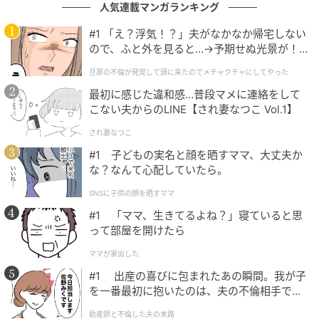
人気連載マンガランキング
#1 「え？浮気！？」夫がなかなか帰宅しない
ので、ふと外を見ると…→予期せぬ光景が！
｜旦那の不倫が発覚して頭に来たのでメチャ
旦那の不倫が発覚して頭に来たのでメチャクチャにしてやった
クチャにしてやった
最初に感じた違和感…普段マメに連絡をして
こない夫からのLINE【され妻なつこ Vol.1】
https://www.tenkaippin.co.jp/coldramen/
され妻なつこ
今回のお目当ては、店頭ののぼりでも大きく案内され
#1 子どもの実名と顔を晒すママ、大丈夫か
ていた、イタリアンレストランsio・鳥羽周作シェフ監
な？なんて心配していたら。
修の「すだち香る あっさり冷やし麺」。
SNSに子供の顔を晒すママ
#1 「ママ、生きてるよね？」寝ていると思
鳥羽周作シェフは、レストラン「sio」をはじめ、京都
って部屋を開けたら
や大阪、福岡などでも飲食店を展開。京都ではイタリ
ママが家出した
アン「kabura」の監修も手掛けています。料理系
#1 出産の喜びに包まれたあの瞬間。我が子
YouTuberとしても活動し、さまざまな企業とのコラボ
を一番最初に抱いたのは、夫の不倫相手でし
でも注目を集めています。
た。
助産師と不倫した夫の末路