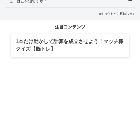
ューはご存知ですか？
※キョウトピに移動します
注目コンテンツ
1本だけ動かして計算を成立させよう！マッチ棒
クイズ【脳トレ】
注文は各席のタブレットから。なお、支払いは現金の
みなのでご注意ください。
鳥羽周作シェフ監修の夏限定冷やし麺が登
場！