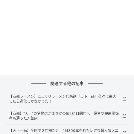
朝10時から深夜0時まで通し営業で、広い駐車場も完
備。ガラス張りで明るい店内には、カウンター席やボ
ックス席、テーブル席を備え、一人でもファミリーで
も利用しやすい雰囲気です。スタッフの丁寧な接客も
印象的でした。
関連する他の記事
【京都ラーメン】こってりラーメン代名詞『天下一品』久々に来店
したら進化しかなかった！
【京都】"天一"の名物店がまさかの5月31日閉店へ 役者や映画関係
者も通った人気店
【天下一品】全国で２店舗だけ！1日300本売れたレアな超人気メニ