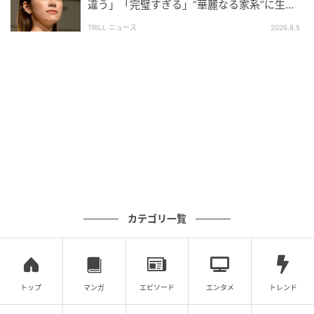
違う」「完璧すぎる」“華麗なる家系”に生ま
れた【規格外の逸材】
TRILL ニュース
2026.8.5
例年は冷やし中華を販売していますが、今年はそれに
代わる夏の新メニューとして登場しました。
天下一品といえば、やはり鶏と野菜のこってりラーメ
ンが定番ですが、その対極にあるような淡麗系のあっ
さりラーメンです。
カテゴリ一覧
天下一品といえば、鶏と野菜をじっくり炊き出した
「こってり」が代名詞。その対極ともいえる、淡麗系
の冷たい一杯です。
トップ
マンガ
エピソード
エンタメ
トレンド