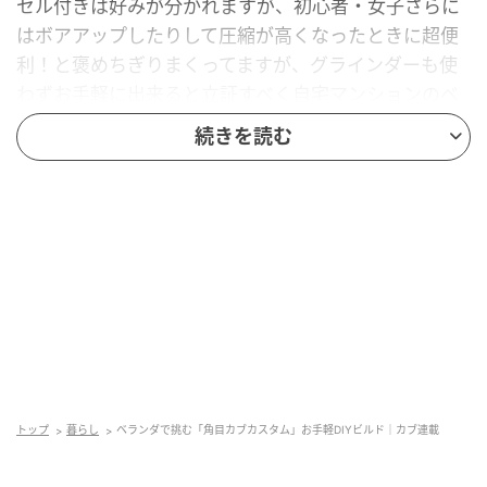
セル付きは好みが分かれますが、初心者・女子さらに
はボアアップしたりして圧縮が高くなったときに超便
利！と褒めちぎりまくってますが、グラインダーも使
わずお手軽に出来ると立証すべく自宅マンションのベ
ランダにて遂行して参ります！そして今回はカッコイ
続きを読む
イよりも可愛い感じの女子学生に乗って欲しいな～っ
ていうイメージ？願望？妄想？を基に今回と次回の2回
で仕上げていく予定でございますので、シッカリ見て
読んでってくださいナ！
トップ
暮らし
ベランダで挑む「角目カブカスタム」お手軽DIYビルド｜カブ連載