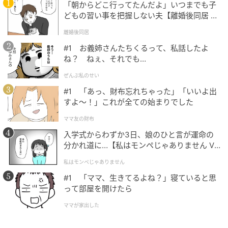
「朝からどこ行ってたんだよ」いつまでも子
どもの習い事を把握しない夫【離婚後同居 Vo
l.1】
離婚後同居
#1 お義姉さんたちくるって、私話したよ
BikeJIN WEB
ね？ ねぇ、それでも…
本文でも説明した通り、一般的にはカットが主流のリ
ぜんぶ私のせい
アフェンダーですがカブカスタムなら、御覧の通りの
#1 「あっ、財布忘れちゃった」「いいよ出
すよ〜！」これが全ての始まりでした
簡単取り外し＆イメチェンが可能に！ これで若いと
き？ そんときはスッキリチョッパールックが好きで乗
ママ友の財布
ってたとしても、フレームを切るわけではないのでカ
入学式からわずか3日、娘のひと言が運命の
スタムに満足した後でも、純正ルックに戻すことも可
分かれ道に…【私はモンペじゃありません Vo
l.1】
能なんです！ つまりはカブカスタムならば一生の友に
私はモンペじゃありません
も出来るかも？ って話し！
#1 「ママ、生きてるよね？」寝ていると思
って部屋を開けたら
ママが家出した