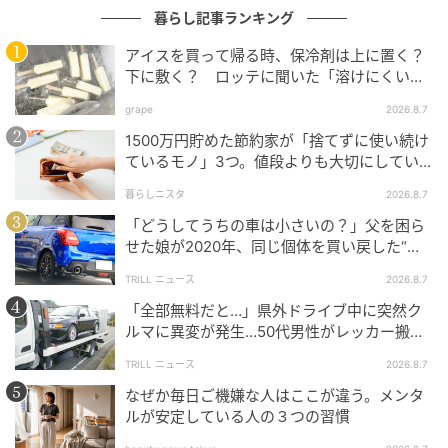
暮らし記事ランキング
アイスを買って帰る時、保冷剤は上に置く？
下に敷く？ ロッテに聞いた「溶けにくい持
ち帰り方」
grape
2026.8.7
1500万円貯めた節約家が「捨てずに使い続け
ているモノ」3つ。値段よりも大切にしてい
ること
暮らしニスタ
2026.8.7
BikeJIN WEB
「どうしてうちの車は小さいの？」父を困ら
せた娘が2020年、同じ個体を買い戻した“意
外なワケ”
TRILL ニュース
2026.8.7
「全部無料だと…」県外ドライブ中に突然ク
ルマに異変が発生…50代男性がレッカー搬送
で思い知った“誤算”
TRILL ニュース
2026.8.7
なぜか毎日ご機嫌な人はここが違う。メンタ
ルが安定している人の３つの習慣