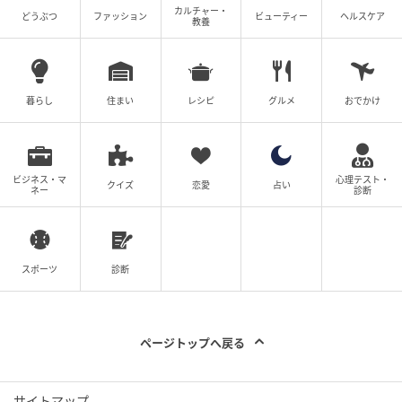
カルチャー・
どうぶつ
ファッション
ビューティー
ヘルスケア
教養
暮らし
住まい
レシピ
グルメ
おでかけ
ビジネス・マ
心理テスト・
クイズ
恋愛
占い
①
ネー
診断
この企画を思い立ち、朝6時に解体スタート。ライト類
やハンドルなんかを外した右が約7時頃。中央は、それ
スポーツ
診断
から30分後の7時半。そして左はすっからかんの8時
と、早朝かつマンションのベランダという音に気を使
いながらでも2時間弱でもはやカスタム臭プンプンの見
ページトップへ戻る
た目でしょ!? マジでリアエンドのカット処理をしなく
て良いのは超便利！
サイトマップ