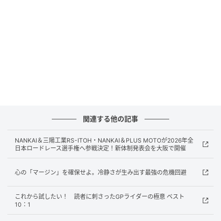
BikeJIN WEB
今や見ることが少なくなってきたカブ純正のカゴが付
きのカブカスタム。角ばったメーターなどオジ臭プン
プン（個人的には大好物）あと！ カブカスタムはブレ
ーキパネルがロッドタイプなので通常パネルタイプと
関連する他の記事
違ってFブレーキ時のモッサリ感が少ない！ ホイール
は…あ～見なきゃ良かったわ…w
NANKAI＆三陽工業RS-ITOH・NANKAI＆PLUS MOTOが2026年全
日本ロードレース選手権へ参戦決定！新体制発表会を大阪で開催
カブカスタムベースは超～オススメ！
心の「マージン」を確保せよ。冷静さが生み出す最強の危機回避
これから試したい！ 読者に刺さったGPライダーの極意 ベスト
10：1