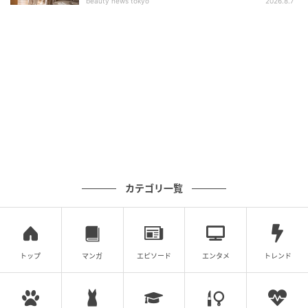
beauty news tokyo
2026.8.7
BikeJIN WEB
ライトを外してしまったら何ら丸目のカブと変わりま
せん。ハンドルの固定方式等も同じなので、丸目用の
バーハンキットも使えるんですよ！ いや～やっぱ世界
のスーパーカブですわ。んで、年々カブ90エンジンと
共に相場が上がってきているカブカスタム純正エンジ
ン。ほんとセル有は好みが分かれるとしても4速ミッシ
カテゴリ一覧
ョンなんて、カブエンジンチューン好きにはヨダレも
んですよね
トップ
マンガ
エピソード
エンタメ
トレンド