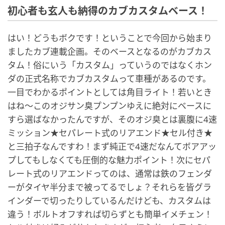
初心者も玄人も納得のカブカスタムベース！
はい！どうもボクです！ということで今回から始まり
ましたカブ連載企画。そのベースとなるのがカブカス
タム！俗にいう「カスタム」っていうのではなくホン
ダの正式名称でカブカスタムって車種があるのです。
一目でわかるポイントとしては角目ライト！若いとき
はね～このオジサン臭プンプンゆえに絶対にベースに
すら選ばなかったんですが、そのオジ臭とは裏腹に4速
ミッション★セパレート式のリアエンド★セル付き★
と三拍子なんですわ！まず純正で4速だなんてボアアッ
プしてもしなくても圧倒的な魅力ポイント！次にセパ
レート式のリアエンドってのは、通常は鉄のフェンダ
ーがタイヤ半分まで被ってるでしょ？それらを皆グラ
インダーで切ったりしているんだけども、カスタムは
違う！ボルトオフすれば切らずとも簡単イメチェン！