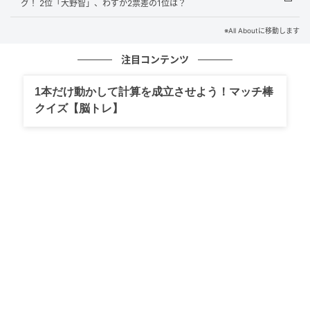
グ！ 2位「大野智」、わずか2票差の1位は？
際の身長は176cmとやや大柄。年齢を感じさせないス
マートなスタイルの持ち主で、実際の身長を知って驚
※All Aboutに移動します
いたというファンも多くいました。
注目コンテンツ
アンケート回答では、「木村拓哉さんは170cmくらい
1本だけ動かして計算を成立させよう！マッチ棒
だと思っていたから」（40代男性／東京都）、「160
クイズ【脳トレ】
台と思っていたので、しかも170台後半で驚きまし
た」（50代女性／宮城県）、「勝手に小さいイメージ
を持っていたので、それこそ170cmあるかないかくら
いかと思っていました。大きめで驚きました」（20代
女性／埼玉県）、「もっと低いと思いましたが高くて
驚きました」（30代男性／愛知県）などのコメントが
集まりました。
※回答者からのコメントは原文ママです
この記事の執筆者： 友野 カイ