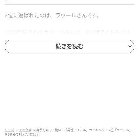
2位に選ばれたのは、ラウールさんです。
2003年生まれのラウールさんは、9人組アイドルグル
ープ・Snow Manのメンバー。個人では俳優やパリコ
続きを読む
レクションなどのランウェイモデルとしても活躍中で
す。ベネズエラ人の父と日本人の母を持ち、小顔とス
ラリとした手脚の長さが目を引きます。190cmの長身
はグループ内でもトップで、画面越しでも分かるスタ
イルの良さに衝撃を受けるファンが多く集まりまし
た。
回答者からは、「画面越しで見ても背が高いのは分か
っていましたが、190cmの大台に乗っていると知って
本当に驚きました。股下も驚異的な長さで、異次元の
トップ
エンタメ
身長を知って驚いた「男性アイドル」ランキング！ 2位「ラウール」
スタイルだからです」（20代男性／宮城県）、「かな
を6票差で抑えた1位は？