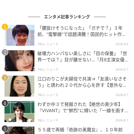
エンタメ記事ランキング
「腰抜けそうになった」「ガチで？」３年
前、“電撃婚”で話題沸騰！国民的ヒット作
『逃げ恥』で異彩放った【国宝級イケメン】
TRILL ニュース
2026.8.6
破壊力ハンパない美しさに「目の保養」「世
界一では？」目が離せない…『月9主演女優
（34歳）』“極上”美ショットがすごい
TRILL ニュース
2026.8.7
江口のりこが夫婦役で共演→「友達いなさそ
う」と誘われ２０代から心を許す【意外な親
友芸人】とは？
TRILL ニュース
2026.8.7
わずか中３で発掘された【絶世の美少年】
『VIVANT』で“鮮烈”に輝いた「一線を画す」
イケメン俳優
TRILL ニュース
2026.8.7
５５歳で再婚『奇跡の美魔女』、１０年前