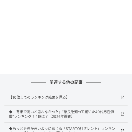
り高くて驚きました」（50代男性／千葉県）、「180
センチ台だと思っており、まさか190センチの大台に乗
っているとは思わなかったから」（20代女性／岡山
県）、「背が高いのは知っていたけれど2m近くあるな
んて思わなかったから」（30代女性／兵庫県）といっ
た声が寄せられました。
1位：木村拓哉／176cm／55票
関連する他の記事
1位に輝いたのは、木村拓哉さんでした。
【10位までのランキング結果を見る】
現在53歳の木村さんは、「キムタク」の愛称で世代を
◆「背まで高いと思わなかった」“身長を知って驚いた40代男性俳
超えて愛され続け、SMAPのメンバーとして国民的スタ
優”ランキング！ 1位は？【2026年調査】
ーの地位を確立。グループ解散後もドラマや映画の主
演、テレビCM出演など第一線で活躍しけています。実
◆もっと身長が高いように感じる「STARTO社タレント」ランキン