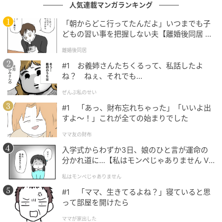
フリーライター及び編集補佐。スポーツの現場を取材
人気連載マンガランキング
する傍ら、テレビ好きが高じて複数のエンタメメディ
「朝からどこ行ってたんだよ」いつまでも子
アでも執筆。中でもお笑い・バラエティ番組を網羅的
どもの習い事を把握しない夫【離婚後同居 Vo
に視聴し、エンタメ関連の情報収集源も大半がテレビ
l.1】
離婚後同居
から。宣伝会議「編集･ライター養成講座 総合コー
#1 お義姉さんたちくるって、私話したよ
ス」修了。
ね？ ねぇ、それでも…
文：友野 カイ
ぜんぶ私のせい
#1 「あっ、財布忘れちゃった」「いいよ出
元記事で読む
すよ〜！」これが全ての始まりでした
ママ友の財布
次の記事
入学式からわずか3日、娘のひと言が運命の
【女性が選ぶ】声が魅力的だと思う40代女性
分かれ道に…【私はモンペじゃありません Vo
俳優ランキング！ 2位「綾瀬はるか」を抑えた
l.1】
私はモンペじゃありません
1位は？
#1 「ママ、生きてるよね？」寝ていると思
って部屋を開けたら
の記事をもっとみる
ママが家出した