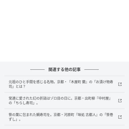
※この記事は、No. 143 2025年11月号「&Kyoto」に
掲載されたものです。
元記事で読む
次の記事
初めて訪れた麺の専門店では、まず炸醬麵
（ジャージャンミエン）を頼む。【台北小吃
めぐり】
関連する他の記事
の記事をもっとみる
元祖のひと手間を感じる名物。京都・『木屋町 蘭』の「お漬け物寿
司」とは？
常連に愛された幻の折詰はゾロ目の日に。京都・出町柳『中村屋』
の「ちらし寿司」。
笹の葉に包まれた鯛寿司を。京都・河原町『味処 古都人』の「笹巻
ずし」。