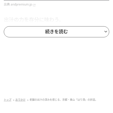
出典
andpremium.jp
出汁の力を存分に味わう。
続きを読む
万治2（1659）年創業の老舗。「すべての料理に濃く
引いた鰹節と昆布の出汁を使うのがうちの味。味付け
を濃くするのではなく、旨味で深い味わいを作りあげ
るように」と14代目の森本知行さん。ウコンの風味の
カレイの味噌漬けなど、独自のメニューも入る折詰。
すぐに食べられない場合は刺身を天ぷらやすき焼きに
変更できるのも嬉しい心配りだ。￥3,900。
DATA 京都市東山区大黒町通五条下ル袋町294 075‒
561‒1017 11:30～14:30 16:30〜21:30 火休 3日前ま
での要予約。京阪清水五条駅から徒歩5分ほど。
トップ
おでかけ
老舗の出汁の深みを感じる、京都・東山『はり清』の折詰。
photo & text : Mako Yamato