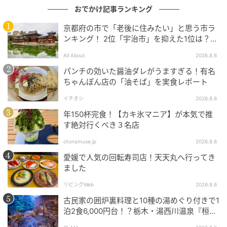
おでかけ記事ランキング
京都府の市で「老後に住みたい」と思う市ラ
ンキング！ 2位「宇治市」を抑えた1位は？
【2026年調査】
All About
2026.8.6
パンチの効いた醤油ダレがうますぎる！有名
ちゃんぽん店の「油そば」を実食レポート
イチオシ
2026.8.6
年150杯完食！【カキ氷マニア】が本気で推
す絶対行くべき３名店
otonamuse.jp
2026.8.6
愛媛で人気の回転寿司店！天天丸へ行ってき
ました
リビングWeb
2026.8.6
古民家の囲炉裏料理と10種の湯めぐり付きで1
泊2食6,000円台！？栃木・湯西川温泉『桓武
平氏ゆかりの宿 揚羽』で叶う秘境ステイ