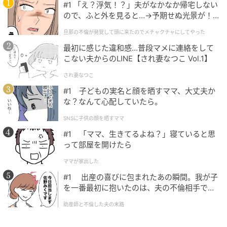
#1 「え？浮気！？」夫がなかなか帰宅しない
ので、ふと外を見ると…→予期せぬ光景が！
｜旦那の不倫が発覚して頭に来たのでメチャ
旦那の不倫が発覚して頭に来たのでメチャクチャにしてやった
クチャにしてやった
最初に感じた違和感…普段マメに連絡をして
こない夫からのLINE【され妻なつこ Vol.1】
され妻なつこ
#1 子どもの実名と顔を晒すママ、大丈夫か
な？なんて心配していたら。
SNSに子供の顔を晒すママ
#1 「ママ、生きてるよね？」寝ていると思
って部屋を開けたら
ママが家出した
#1 出産の喜びに包まれたあの瞬間。我が子
を一番最初に抱いたのは、夫の不倫相手でし
た。
助産師と不倫した夫の末路