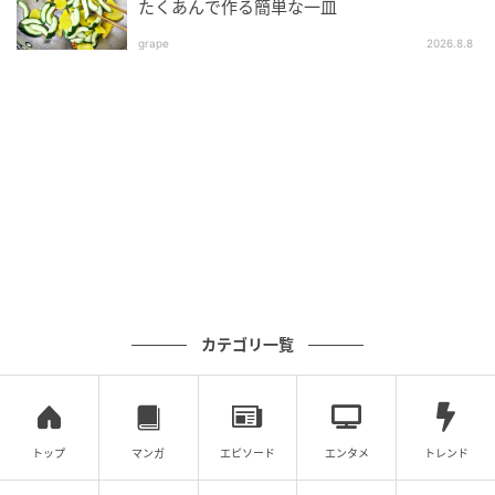
たくあんで作る簡単な一皿
grape
2026.8.8
オレンジページnet
小田 真規子
オダ マキコ
料理家
料理研究家、栄養士。女子栄養大学 短期大学部卒業
カテゴリ一覧
後、香川調理成果専門学校で製菓を学ぶ。「料理・フ
ードコーディネートのプロ集団」として活動する、株
式会社スタジオナッツ代表取締役。栄養バランスがよ
くヘルシーでありながら、おいしく工夫に富んだレシ
トップ
マンガ
エピソード
エンタメ
トレンド
ピが人気。書籍、雑誌、広告、企業のメニュー開発な