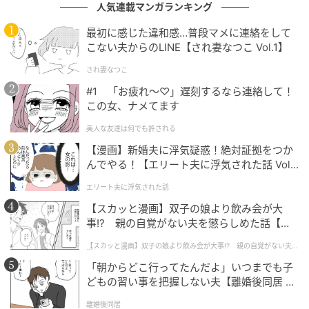
人気連載マンガランキング
最初に感じた違和感…普段マメに連絡をして
こない夫からのLINE【され妻なつこ Vol.1】
され妻なつこ
#1 「お疲れ〜♡」遅刻するなら連絡して！
この女、ナメてます
美人な友達は何でも許される
オレンジページnet
【漫画】新婚夫に浮気疑惑！絶対証拠をつか
んでやる！【エリート夫に浮気された話 Vol.
フライパンにサラダ油を中火で熱し、豆腐を並べ入れ
1】
て強火にし、2～3分焼く。焼き色がついたら上下を返
エリート夫に浮気された話
してソーセージを加え、豆腐をくずさないようにかる
【スカッと漫画】双子の娘より飲み会が大
く混ぜる。フライパンの中央をあけ、〈A〉をもう一度
事!? 親の自覚がない夫を懲らしめた話【第1
話】
よく混ぜて加える。煮立ったら煮汁をからめながら2分
【スカッと漫画】双子の娘より飲み会が大事!? 親の自覚がない夫を
懲らしめた話
ほど煮る。
「朝からどこ行ってたんだよ」いつまでも子
どもの習い事を把握しない夫【離婚後同居 Vo
おいしく作るコツ
l.1】
離婚後同居