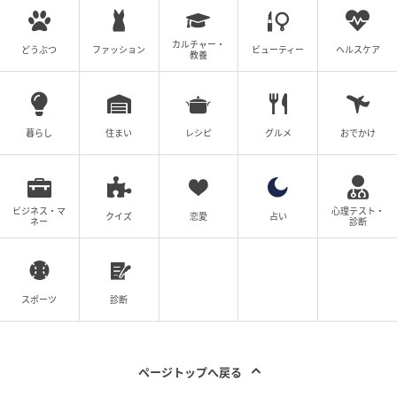
ど、幅広く活躍中。試作・研究を重ね続け「作ると料
理がうまくなるレシピ」と定評があり、著書は100冊
カルチャー・
どうぶつ
ファッション
ビューティー
ヘルスケア
教養
を超える。
暮らし
住まい
レシピ
グルメ
おでかけ
（『オレンジページ』2026年7月2日号より）
元記事で読む
ビジネス・マ
心理テスト・
クイズ
恋愛
占い
ネー
診断
次の記事
ごっくん餃子の炊き込みごはん
スポーツ
診断
の記事をもっとみる
ページトップへ戻る