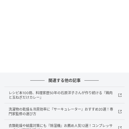
みそ……大さじ1
トマトケチャップ……大さじ3
片栗粉……小さじ2
ラー油……10滴
サラダ油……小さじ2
作り方
関連する他の記事
（1）下準備をする
レシピ本100冊、料理家歴50年の石原洋子さんが作り続ける『鶏肉
と玉ねぎだけカレー』
洗濯物の乾燥＆冷房効率に『サーキュレーター』おすすめ20選！専
門家監修の選び方
衣類乾燥や結露対策にも『除湿機』お薦め人気12選！コンプレッサ