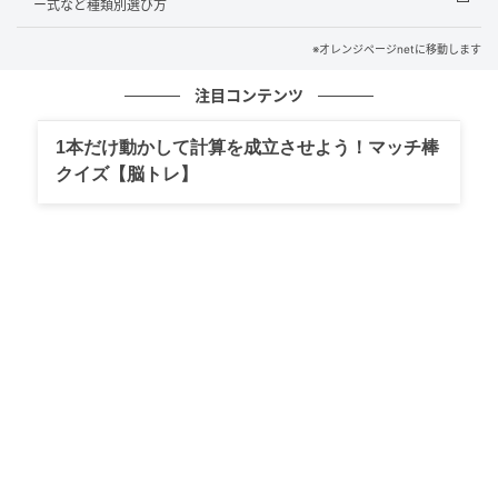
ー式など種類別選び方
※オレンジページnetに移動します
注目コンテンツ
1本だけ動かして計算を成立させよう！マッチ棒
クイズ【脳トレ】
オレンジページnet
豆腐は縦半分に切り、横に4等分に切る。ソーセージは
斜め半分に切る。〈A〉は混ぜる。
（2）フライパンで焼く