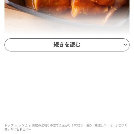
続きを読む
オレンジページnet
材料（2人分）
木綿豆腐……1丁（約300g）
ウインナソーセージ……1袋（約100g）
〈A〉
トップ
レシピ
豆腐の水切り不要でこんがり！味噌ラー油の『豆腐とソーセージのチリ
煮』がご飯ドロボー
水……1/2カップ