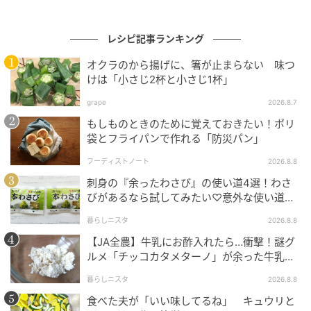
豆腐は片面を強火でしっかりと焼きつけることで、水
きりをしなくても仕上がりが水っぽくなりません。な
レシピ記事ランキング
お辛さはお好みなので、20滴を限度に、ラー油の分量
オクラのから揚げに、箸が止まらない 味つ
を増やしてもOKです。
けは「小さじ2杯と小さじ1杯」
ラー油の辛みとみそのコクをまとった豆腐に、ソーセ
grape
2026.8.7
ージのうまみがじんわり。こんがり焼くひと手間で、
もしものときのために覚えておきたい！ポリ
袋とフライパンで作れる「防災パン」
いつもの豆腐がひと味違ったおかずになりますよ。
フーディストノート
2026.8.8
刺身の『余ったわさび』の使い道4選！わさ
びがあるなら試してみたい♡意外な使い道を
検証
暮らしニスタ
2026.8.8
【JA全農】牛乳にお酢入れたら…衝撃！謎グ
ルメ「チッコカタメターノ」が余った牛乳の
救世主でした。
暮らしニスタ
2026.8.8
食べた夫が「いい味してるね」 キュウリと