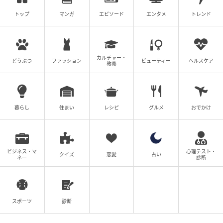
トップ
マンガ
エピソード
エンタメ
トレンド
カルチャー・
どうぶつ
ファッション
ビューティー
ヘルスケア
教養
暮らし
住まい
レシピ
グルメ
おでかけ
mamagirl
私は彼女の常識外れで周囲の迷惑を全く顧みない姿
ビジネス・マ
心理テスト・
クイズ
恋愛
占い
ネー
診断
に、ついに耐えきれなくなりました。他のお客さんも
不審な目で彼女を見ており、店員さんも困惑した表情
を浮かべていました。「もうやめようよ、他人の服に
まで口出しするのは失礼だよ」と私が注意しても、彼
スポーツ
診断
女は「私はみんながより美しくなるための正しいアド