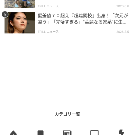
大声で放った一言に絶句
は、他のお客さんが見ている服に対しても「その色よ
TRILL ニュース
2026.8.6
りもこっちの方が顔映りがいいですよ」と突然話しか
偏差値７０超え『超難関校』出身！「次元が
違う」「完璧すぎる」“華麗なる家系”に生ま
ける始末。
れた【規格外の逸材】
TRILL ニュース
2026.8.5
カテゴリ一覧