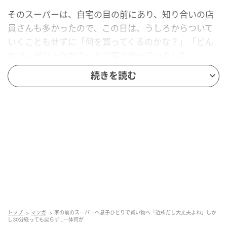
そのスーパーは、自宅の目の前にあり、知り合いの店
員さんも多かったので、この日は、うしろからついて
いくこともせずに「何を買ってくるのかな？」「どん
なプレゼントかな？」と自宅で待っていました。
続きを読む
しかし30分経っても、息子が帰ってこないのです。玄
関を出て、1分後には店内に入れる距離で、どこに何が
あるかについても、息子はだいたいわかっていたの
で、「こんなに時間がかかるのは、何かトラブルに巻
き込まれたのではないか」と、慌てて私もスーパーへ
向かいました。
スーパーに行くと、入ってすぐのレジで、息子を見つ
けました。息子のそばには、レジの店員さんと店長さ
んがいたのですが、困っている様子だったので「すみ
ません！」と私は声をかけました。
トップ
マンガ
家の前のスーパーへ息子ひとりで買い物へ「近所だし大丈夫よね」しか
し30分経っても戻らず…一体何が