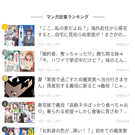
マンガ記事ランキング
「ここ…私の家だよね？」海外赴任から帰宅
すると…自宅に見知らぬ家族が！まさかの真
相とは！？
ベビーカレンダー
2026.8.7
「婚約者、奪っちゃった♡」勝ち誇る妹⇒
「今、ハワイで挙式中だけど？」妹のとんで
もない勘違いとは
ベビーカレンダー
2026.8.7
妻「家族で過ごすため義実家へ当分行きませ
ん」孫差別する義母に断ると→義母「じゃ
あ、私は…」妻絶句＜こどおじ義兄＞
ベビーカレンダー
2026.8.7
寿司屋で義母「高級ネタばっかり食べちゃお
♡」奢られる前提→しかし食後に青ざめ？通
報され警察沙汰！
ベビーカレンダー
2026.8.6
「お刺身の色が…黒い！？」初めての義実家