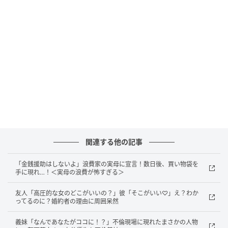
すると、レジの店員さんが「お母さん、すみません。
こちら、年齢確認が必要な商品でして……」と言われた
ので、見てみると息子の手には缶ビールが！ そして、
息子は「お母さんが毎日おいしいって飲んでいるか
ら、お誕生日にプレゼントしたいの！」と言うので
す。
息子の気持ちはとてもうれしかったのですが、同時に
すごく恥ずかしくなりました。すぐにでも息子を連れ
て帰りたかったものの、店長さんも、レジの店員さん
関連する他の記事
も顔見知りの方で、「せっかく息子さんが、誕生日プ
レゼントで買ってくれるというのだから」とニコニコ
「金銭援助はしないよ」浪費家の実母に宣言！数日後、買い物袋を
しながら袋に入れてくれて、私はレジの年齢確認ボタ
手に現れ…！＜実母の浪費が怖すぎる＞
ンを押し、息子が小銭でお金を支払い、逃げるように
友人「高圧的な女のどこがいいの？」彼「そこがいい♡」え？わか
帰ってきました。
ってるのに？婚約者の理由に周囲呆然
当時のレジの店員さん、店長さん、ご迷惑をおかけし
義妹「なんであなたがココに！？」不倫現場に現れたまさかの人物