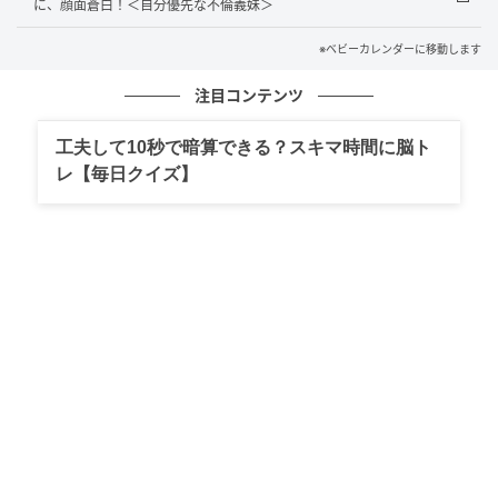
に、顔面蒼白！＜自分優先な不倫義妹＞
ました！ 息子は元気に成長しております！
※ベビーカレンダーに移動します
◇ ◇ ◇
注目コンテンツ
お子さんの健気な思いやりに心が和む一方で、もしも
工夫して10秒で暗算できる？スキマ時間に脳ト
の事態を想像すると冷や汗の出るようなエピソードで
レ【毎日クイズ】
もありました。どんなに近い場所であっても、子ども
を1人で外出させることにはリスクが伴います。子ども
の「やってみたい」気持ちを大切にしながらも、必ず
大人がそばで見守るようにしたいですね。
著者：斉藤くるみ／女性・主婦。18歳の息子がひと
り。在宅ワークにてPCでの仕事をしている母です。
イラスト：加藤みちか
※ベビーカレンダーが独自に実施したアンケートで集
めた読者様の体験談をもとに記事化しています