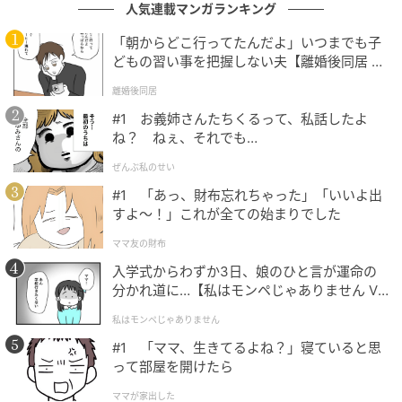
人気連載マンガランキング
ベビーカレンダー編集部
「朝からどこ行ってたんだよ」いつまでも子
どもの習い事を把握しない夫【離婚後同居 Vo
元記事で読む
l.1】
離婚後同居
#1 お義姉さんたちくるって、私話したよ
クリエイター情報
ね？ ねぇ、それでも…
ベビーカレンダー
ぜんぶ私のせい
ベビーカレンダーは妊娠・出産・育児の情報サイト
#1 「あっ、財布忘れちゃった」「いいよ出
です。みんなのクチコミや体験談から産婦人科検
すよ〜！」これが全ての始まりでした
索、おでかけ情報、離乳食レシピまで。月間利用者1
000万人以上。
ママ友の財布
作品をもっとみる
入学式からわずか3日、娘のひと言が運命の
分かれ道に…【私はモンペじゃありません Vo
l.1】
私はモンペじゃありません
の記事をもっとみる
#1 「ママ、生きてるよね？」寝ていると思
って部屋を開けたら
ママが家出した