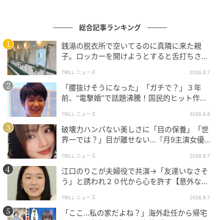
シャフトまで木製で重厚感！
総合記事ランキング
使うほどに手になじむ温かみがあり、金具のゴールド
銭湯の脱衣所で空いてるのに真隣に来た親
パーツと相まって大人の上品さ・高級感が漂うシリー
子。ロッカーを開けようとすると舌打ちさ
れ…→直後、娘の放った“純粋な一言”に「心の
ズです。
TRILL ニュース
2026.8.7
中で拍手」
「腰抜けそうになった」「ガチで？」３年
＜モクットの特徴まとめ＞
前、“電撃婚”で話題沸騰！国民的ヒット作
『逃げ恥』で異彩放った【国宝級イケメン】
特に開け閉めのしやすさには定評あり！中軸部分をギ
TRILL ニュース
2026.8.6
ュッと握って上下させれば、従来の傘よりも断然軽い
破壊力ハンパない美しさに「目の保養」「世
界一では？」目が離せない…『月9主演女優
力でスムーズに開閉できます。お店の出入りの際や荷
（34歳）』“極上”美ショットがすごい
物を持っているときでもスマートにできますよ。見た
TRILL ニュース
2026.8.7
目はナチュラルで上品な傘なのに、紫外線も暑さも完
江口のりこが夫婦役で共演→「友達いなさそ
全にシャットアウトする、ギャップが凄い実力派日傘
う」と誘われ２０代から心を許す【意外な親
友芸人】とは？
です。
TRILL ニュース
2026.8.7
「ここ…私の家だよね？」海外赴任から帰宅
▼カラバリは以下の9色です。