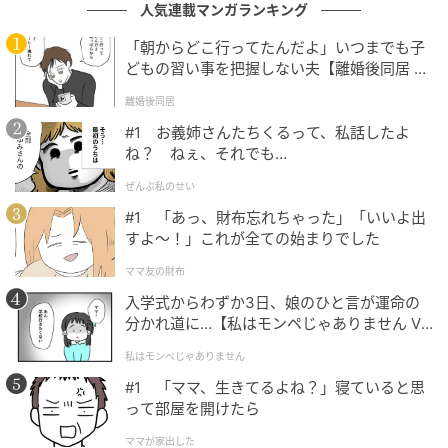
人気連載マンガランキング
「朝からどこ行ってたんだよ」いつまでも子
どもの習い事を把握しない夫【離婚後同居 Vo
mamagirl
l.1】
離婚後同居
上品さ漂うハンドル
#1 お義姉さんたちくるって、私話したよ
ね？ ねぇ、それでも…
ぜんぶ私のせい
#1 「あっ、財布忘れちゃった」「いいよ出
すよ〜！」これが全ての始まりでした
ママ友の財布
入学式からわずか3日、娘のひと言が運命の
分かれ道に…【私はモンペじゃありません Vo
l.1】
私はモンペじゃありません
#1 「ママ、生きてるよね？」寝ていると思
って部屋を開けたら
ママが家出した
mamagirl