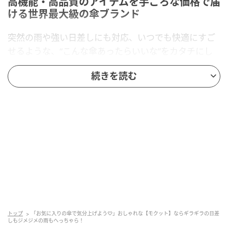
高機能・高品質のアイテムを手ごろな価格で届
ける世界最大級の傘ブランド
突然の雨や強い日差しにも対応、いつでも快適にすご
せるような、“こんな傘あったらいいな”をカタチにし
たのが『Waterfront（ウォーターフロント）』。今
続きを読む
年、創業40周年を迎えた世界有数の傘ブランドです。
薄くて軽く、毎日持ち運べる。開閉はスムーズに、高
い撥水性も備える。そんな高機能で使いやすい製品が
話題を呼び、折りたたみ傘部門では2億本以上販売して
きた実績もあります。圧倒的なバリエーション・高い
機能性と技術力・リーズナブルな価格で、常に第一線
を走り続けているブランドです。
上品なデザインと高い機能性を両立した最強
の傘！
トップ
「お気に入りの傘で気分上げよう♡」おしゃれな【モクット】ならギラギラの日差
しもジメジメの雨もへっちゃら！