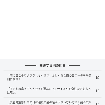
関連する他の記事
「モクット UVブロック 55cm」は
【遮光率100%×UVカ
「雨の日こそワクワクしちゃう♡」おしゃれな雨の日コーデを季節
ット100%】
の圧倒的な守備力で、光も紫外線も完全
＊
別に紹介！
にブロックする晴雨兼用傘。高い遮熱効果もあるた
「子どもの傘ってどうやって選ぶの？」サイズや安全性などをもと
め、差すだけでまるで木陰にいるような涼しさを体感
に解説
でき、熱中症対策にも最適です。名前の由来でもある
【美容師監修】雨の日に湿気で髪の毛がうねらない方法！髪が広が
「上質な木製（モク）」のデザインで、持ち手（ハン