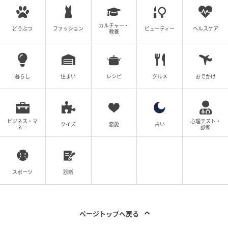
mamagirl
カルチャー・
品のよい光沢感が大人かわいい！
どうぶつ
ファッション
ビューティー
ヘルスケア
教養
暮らし
住まい
レシピ
グルメ
おでかけ
ビジネス・マ
心理テスト・
クイズ
恋愛
占い
ネー
診断
スポーツ
診断
ページトップへ戻る