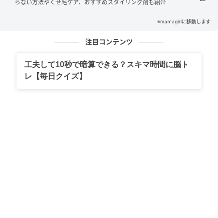
らない方法やくせ毛ケア、おすすめスタイリング剤も紹介
ドル）だけでなく、中棒（シャフト）にも本物の木材
※mamagirlに移動します
を使用しています。
注目コンテンツ
工夫して10秒で暗算できる？スキマ時間に脳ト
レ【毎日クイズ】