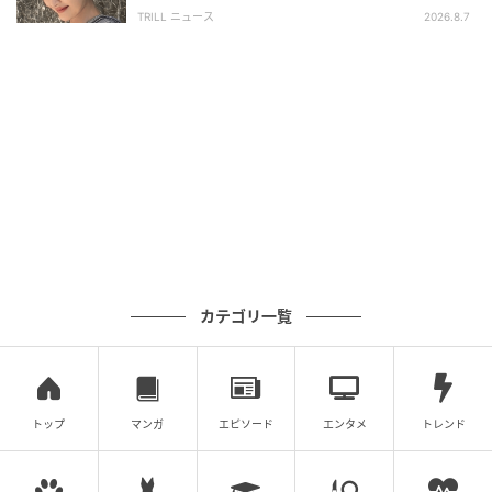
「今は情報量が多すぎるので、テレビでも音が出ない
い」「うっとり」
TRILL ニュース
2026.8.7
というのはある種の異常事態だと思うんです。そうい
う意味で、みんなで共有するという意味では無声映画
というのはチャレンジングで面白いんじゃないかなと
思っています」と今後の展望を明かすと、会場は温か
な拍手に包まれた。
上映作品については、「とてもチャレンジングな作品
なので、こんな大きなスクリーンでみんなと一緒に観
られるのはうらやましい。今日はじめて観るという方
もいらっしゃると思いますが、どういった感想がある
カテゴリ一覧
のか、聞いてみたい。二宮さん、よくぞこの映画を選
んでくれた、みたいな感想があるといいな」とコメン
トした。
トップ
マンガ
エピソード
エンタメ
トレンド
この日のトークショーは予定の時間を大幅に超える大
盛況。最後に二宮は「自分が出ていない作品なのに、