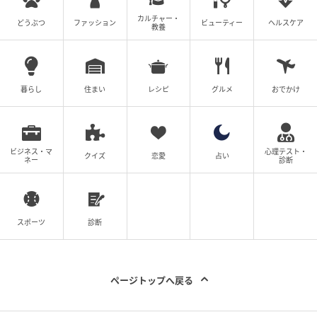
こんなに緊張するのは初めて。どうか本当に受け入れ
カルチャー・
どうぶつ
ファッション
ビューティー
ヘルスケア
ていただきたいと思いますし、あの公開が終わった後
教養
には『二宮、センスあるな』と嘘でもいいから言って
もらいたい」と語ると、「趣味娯楽というのはすべて
そうだと思うんですけど、自分の好き嫌いだけで特化
暮らし
住まい
レシピ
グルメ
おでかけ
するのもありだし、好きも嫌いも食べてみてはじめて
自分の趣味嗜好が分かるということもあるので。今日
はぜひとも楽しんでいただけたらと思いますし、今後
ビジネス・マ
心理テスト・
クイズ
恋愛
占い
も映画館に足繁く通っていただけたら」と締め、大き
ネー
診断
な拍手が会場を包み込んだ。
いよいよスクリーンの幕が上がると、二宮が選んだ“人
スポーツ
診断
生の1本”『リバー、流れないでよ』が上映。
本作は京の奥座敷と呼ばれる貴船を舞台に、繰り返す2
ページトップへ戻る
分間のループから抜け出せなくなってしまった人々の
混乱を描いたタイムループコメディで、2023年の公開