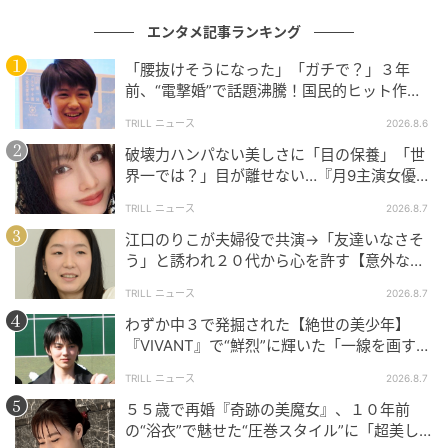
くないなと言われている作品でも、それはそれで大事
エンタメ記事ランキング
な作品だなと思っているので。入った作品が面白かろ
うと、面白くなかろうと、その評価を皆さんと共有す
「腰抜けそうになった」「ガチで？」３年
前、“電撃婚”で話題沸騰！国民的ヒット作
ることは大事だし、だからこそ自分と趣味嗜好が合う
『逃げ恥』で異彩放った【国宝級イケメン】
作品に出会えたときは、より解像度がよく見えるとい
TRILL ニュース
2026.8.6
うのはあるように思います」と語る。
破壊力ハンパない美しさに「目の保養」「世
界一では？」目が離せない…『月9主演女優
（34歳）』“極上”美ショットがすごい
そして「映画を観る時に注目するポイントは？」とい
TRILL ニュース
2026.8.7
う質問には「やっぱり役者さんのお芝居を観ますね。
江口のりこが夫婦役で共演→「友達いなさそ
その人の魅力を探ることが多いかも知れません。そう
う」と誘われ２０代から心を許す【意外な親
友芸人】とは？
やって映画館で出会った作品を深掘りするために、作
TRILL ニュース
2026.8.7
品を再度観たりもします」と返答。「いつか自分も映
わずか中３で発掘された【絶世の美少年】
画を撮ってみたい」と公言している二宮だが、その流
『VIVANT』で“鮮烈”に輝いた「一線を画す」
れで「どんな映画を撮りたい？」という質問も。それ
イケメン俳優
TRILL ニュース
2026.8.7
には「無声映画をやってみたいと思っています」と一
５５歳で再婚『奇跡の美魔女』、１０年前
言。会場からは驚きの声があがり、その理由について
の“浴衣”で魅せた“圧巻スタイル”に「超美し