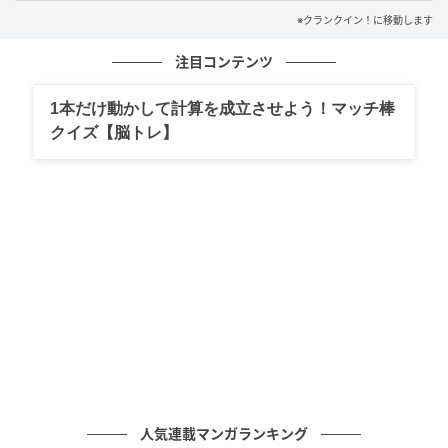
映作品へ。大勢の観客を前にした二宮は「もっとこぢ
※クランクイン！に移動します
んまりとしたところでやると思っていたので、こんな
注目コンテンツ
に大きな劇場で上映するなんて思わなくて…！ こんな
に大規模でやるなら、自分の作品を選んでおけば良か
1本だけ動かして計算を成立させよう！マッチ棒
った、チクショーです（笑）」と冗談めかしつつも、
クイズ【脳トレ】
数ある映画の中から「この作品を皆さんに届けたい」
と決断した最大の理由について「いろんな選定基準は
あったんですが、やはり劇場の同じ瞬間に笑えたり、
泣けたり、キュンとしたりといった感情を共有できる
というのも映画の醍醐味だと思うので。自分としては
楽しい作品を選んだつもりです」と明かし、作品に対
する深い愛着をのぞかせた。
また、質問コーナーでは「映画を観る時はどんな基準
で選んでる？」という質問に対し二宮は「ぼくは基本
的にひとりで観に行く派なので。ひとりで楽しめるか
人気連載マンガランキング