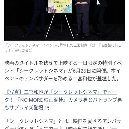
「シークレットシネマ」イベントに登壇した二宮和也 （C）「映画館に行こ
う！」実行委員会
映画のタイトルを伏せて上映する一日限定の特別イベ
ント「シークレットシネマ」が6月25日に開催。本イ
ベントのアンバサダーを務める二宮和也が登壇した。
【写真】二宮和也が「シークレットシネマ」でトー
ク！ 『NO MORE 映画泥棒』カメラ男とパトランプ男
もサプライズ登場
「シークレットシネマ」とは、映画を愛するアンバサ
ダーが選んだ「人生で一度は映画館で観てほしい一