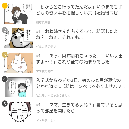
どうかが重要なんです。でも自分の作品が公開された
「朝からどこ行ってたんだよ」いつまでも子
ら、観に行きますし。やはり映画をつくる側の特権と
どもの習い事を把握しない夫【離婚後同居 Vo
いうか、お客さんと一緒に映画を観て、お客さまの反
l.1】
離婚後同居
応でダイレクトに評価を受けることで、映画は完成す
#1 お義姉さんたちくるって、私話したよ
ると思っているので。それと時間帯ですね。もちろん
ね？ ねぇ、それでも…
この作品にはこの人が出ているから観に行こうという
のもすばらしいですけど、（作品を決めずに）ちょう
ぜんぶ私のせい
ど今の時間帯で観られる作品に行く、というような、
#1 「あっ、財布忘れちゃった」「いいよ出
すよ〜！」これが全ての始まりでした
偶発的な出会いは求めているかもしれないですね」と
答えた。
ママ友の財布
入学式からわずか3日、娘のひと言が運命の
分かれ道に…【私はモンペじゃありません Vo
さらに「年齢を経て映画の好みは変わった？」という
l.1】
質問には「変わってきていますね」と返答。「若い頃
私はモンペじゃありません
は、映画を観に行くことに対しての打率を上げたいと
#1 「ママ、生きてるよね？」寝ていると思
いうところに固執していた部分もありました。でも今
って部屋を開けたら
は、いいものを知るためには悪いものも知らなきゃい
ママが家出した
けないなと思うようになって。仮に世間の評価が著し