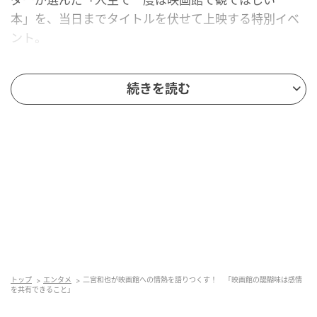
本」を、当日までタイトルを伏せて上映する特別イベ
ント。
上映前に「この映画を誰と観るか？」を聞かれた二宮
続きを読む
は「やはりひとりで観ると思うんですが、こういった
不特定多数の状態だと、とても楽しんで観てもらえる
んじゃないかなと思っています」とコメント。
注目してほしいシーンを聞かれ、「全体なんですけ
ど、構造的に、オープニングとエンディングに分ける
とすると、中盤の部分で急に世界観が変わる瞬間があ
って。そこは観てもらいたい。構成的に面白い作品だ
と思います」と答えた。
トップ
エンタメ
二宮和也が映画館への情熱を語りつくす！ 「映画館の醍醐味は感情
そして、この作品のキーワードについて「没入感です
を共有できること」
かね。実はこの作品を挙げさせていただいた時に、実