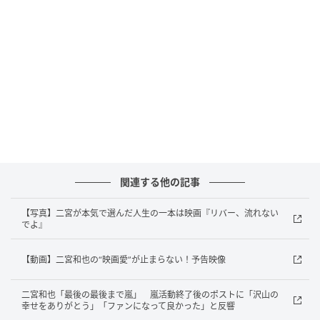
行委員の方から新鮮でしたと言われて。でも自分とし
てはいろんなところから評判を聞いていた作品です」
と語った。
そして、MCの呼び込みによって壇上にアンバサダーで
ある二宮が登壇。実は映画業界の未来を担う若手たち
が立ち上げた本企画に対し、“二つ返事”でアンバサダ
ーのオファーを快諾したという二宮だったが、「こう
いうのって映画偏差値を問われるじゃないですか。だ
から嫌だなと思ったんですけど（笑）、自分も40代に
関連する他の記事
入ったので。ただ観るまで何がはじまるか分からない
【写真】二宮が本気で選んだ人生の一本は映画『リバー、流れない
ということでいうと、このワクワクをどう共有しても
でよ』
らおうか、ということは非常に考えました」と話し
た。
【動画】二宮和也の“映画愛”が止まらない！予告映像
さらに、自身が「今だからこそ、劇場の大きなスクリ
二宮和也「最後の最後まで嵐」 嵐活動終了後のポストに「沢山の
幸せをありがとう」「ファンになって良かった」と反響
ーンで観てほしい人生の1本」として直々に選定した上