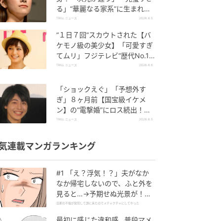
る」“華麗なる家系”に生まれた
【規格外の逸材】
TRILL ニュース
2026.8.5
“１日７回”スカウトされた【バ
ケモノ級の美少女】「可愛すぎ
てムリ」フジテレビ“歴代No.1
作”で輝いた『美人女優』
TRILL ニュース
2026.8.6
「ショックえぐ」「予想外す
ぎ」８ヶ月前【国宝級イケメ
ン】の“電撃婚”にロス続出！興
収“９５億超え”シリーズで輝い
TRILL ニュース
2026.8.5
た逸材
気連載マンガランキング
#1 「え？浮気！？」夫がなか
なか帰宅しないので、ふと外を
見ると…→予期せぬ光景が！｜
旦那の不倫が発覚して頭に来た
旦那の不倫が発覚して頭に来たのでメチャクチャにしてやった
のでメチャクチャにしてやった
最初に感じた違和感…普段マメ