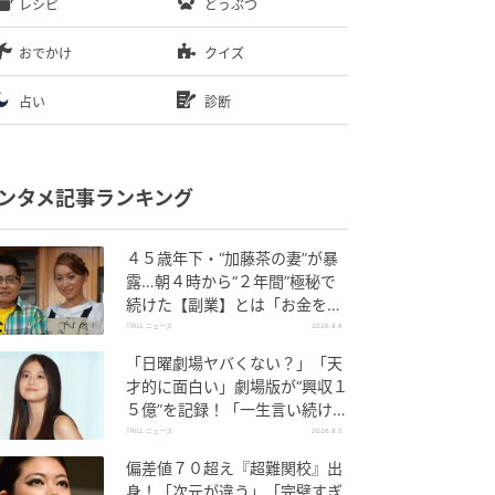
レシピ
どうぶつ
おでかけ
クイズ
占い
診断
ンタメ記事ランキング
４５歳年下・“加藤茶の妻”が暴
露…朝４時から“２年間”極秘で
続けた【副業】とは「お金を稼
ぐのって大変」
TRILL ニュース
2026.8.6
「日曜劇場ヤバくない？」「天
才的に面白い」劇場版が“興収１
５億”を記録！「一生言い続け
る」放送後も続く“切望の声”
TRILL ニュース
2026.8.5
偏差値７０超え『超難関校』出
身！「次元が違う」「完璧すぎ