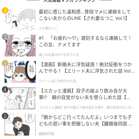
実は銀行員は「嘘」より「思い違い」を疑っ
ています
最初に感じた違和感…普段マメに連絡をして
こない夫からのLINE【され妻なつこ Vol.1】
窓口で仕事をしていると、「暗証番号は絶対合ってい
され妻なつこ
ます」という言葉を本当によく耳にします。
#1 「お疲れ〜♡」遅刻するなら連絡して！
この女、ナメてます
もちろん、中には暗証番号そのものを忘れてしまった
美人な友達は何でも許される
ケースもあります。
【漫画】新婚夫に浮気疑惑！絶対証拠をつか
ですが実際には、別口座の暗証番号と混同していた
んでやる！【エリート夫に浮気された話 Vol.
り、家族名義のカードと勘違いしていたり、古いカー
1】
エリート夫に浮気された話
ドと新しいカードを取り違えていたりと、「思い違
【スカッと漫画】双子の娘より飲み会が大
い」が原因になっているケースは決して珍しくありま
事!? 親の自覚がない夫を懲らしめた話【第1
せん。
話】
【スカッと漫画】双子の娘より飲み会が大事!? 親の自覚がない夫を
懲らしめた話
銀行員は、お客様の言葉を疑っているわけではありま
「朝からどこ行ってたんだよ」いつまでも子
どもの習い事を把握しない夫【離婚後同居 Vo
せん。「どこで認識がずれているのか」を冷静に探し
l.1】
ているのです。
離婚後同居