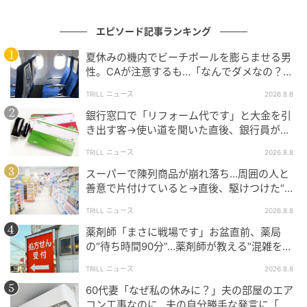
お金に関する手続きだからこそ、「たぶん」「きっ
エピソード記事ランキング
と」で進めることはできません。一つひとつ事実を確
認するのは、お客様の大切な預金を守るためでもあり
夏休みの機内でビーチボールを膨らませる男
性。CAが注意するも…「なんでダメなの？」
ます。
→直後、男性を一喝した人物とは？
TRILL ニュース
2026.8.8
また、多くの金融機関では暗証番号を
一定回数以上誤
銀行窓口で「リフォーム代です」と大金を引
って入力すると、安全のためキャッシュカードが利用
き出す客→使い道を聞いた直後、銀行員が見
できなくなる仕組み
を採用しています。
逃さなかった“違和感”
TRILL ニュース
2026.8.8
スーパーで陳列商品が崩れ落ち…周囲の人と
対応方法は金融機関ごとに異なりますが、窓口での本
善意で片付けていると→直後、駆けつけた“店
人確認や暗証番号の再登録・カード再発行などの手続
員の対応”にモヤモヤ…
きが必要になる場合があります。
TRILL ニュース
2026.8.8
薬剤師「まさに戦場です」お盆直前、薬局
の“待ち時間90分”…薬剤師が教える“混雑を避
けるための小さな工夫”とは…？
慌てて再発行する前に確認したいこと
TRILL ニュース
2026.8.8
60代妻「なぜ私の休みに？」夫の部屋のエア
暗証番号が違うと表示されたときは、焦って何度も入
コン工事なのに…夫の自分勝手な発言に「ど