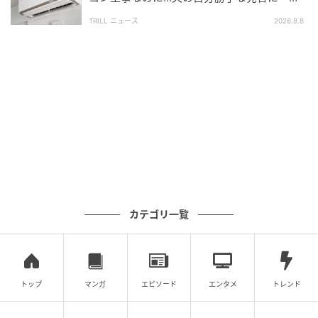
うしても納得がいかない」
力し直す前に、一度立ち止まって確認してみてくださ
TRILL ニュース
2026.8.8
い。
手元のカードは本当に使いたい口座のものか
複数口座の暗証番号を混同していないか
家族のカードと取り違えていないか
この数分の確認だけで、不要な手続きやカード再発行
を避けられることもあります。
銀行員は、お客様の言葉だけではなく、取引状況や登
録情報など複数の事実を照らし合わせながら原因を探
カテゴリ一覧
しています。
だからこそ、一見すると「銀行のミス」に見える出来
事でも、調べてみると意外な真相にたどり着くことが
トップ
マンガ
エピソード
エンタメ
トレンド
少なくありません。