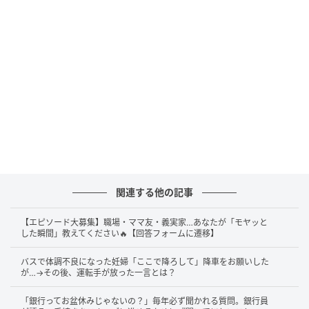
もちろん銀行員も、最初からお客様の思い込みだとは
決めつけません。カードの状態や利用履歴、お取引内
容など、考えられる可能性を一つずつ確認していきま
す。
そのやり取りの中で、私はある質問をしました。「
普
段お使いの口座は、この口座だけでしょうか？
」
すると、お客様は少し考えてからこう答えました。
「いや、給与口座と貯蓄用と、あと昔作った口座もあ
りますね。」
関連する他の記事
その瞬間、頭の中で一つの可能性が浮かびました。
【エピソード大募集】職場・ママ友・義実家…あなたが「モヤッと
した瞬間」教えてください🔥【回答フォームに遷移】
「もしかすると…」
私は、お客様がお持ちだった別のキャッシュカードに
バスで体調不良になった妊婦「ここで降ろして」降車をお願いした
が…→その後、運転手が放った一言とは？
ついて確認してみることにしました。
「銀行ってお盆休みじゃないの？」毎年必ず聞かれる質問。銀行員