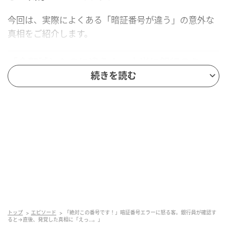
今回は、実際によくある「暗証番号が違う」の意外な
真相をご紹介します。
「全部試したのに違う！」本当に銀行のミ
ス？
続きを読む
ある日、一人のお客様が少し興奮した様子で窓口へ来
られました。
「ATMで何回やっても暗証番号が違うんです。」
「全部思い当たる番号を試したのにダメでした。」
「カードがおかしいから再発行してください。」
ここまで言われると、
カードの磁気不良やICチップの
不具合
を疑う方も少なくありません。
トップ
エピソード
「絶対この番号です！」暗証番号エラーに怒る客。銀行員が確認す
ると→直後、発覚した真相に「えっ…。」