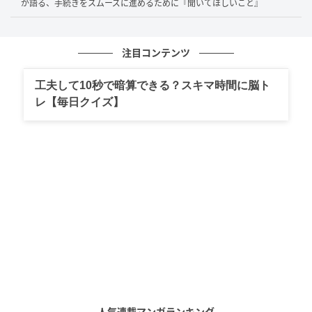
が語る、手続きをスムーズに進めるために『聞いてほしいこと』
すると、答えはすぐに分かりました。今回ATMで使っ
ていたのは給与口座のカード。一方、お客様が必死に
入力していた暗証番号は、貯蓄口座のキャッシュカー
注目コンテンツ
ドに登録されていた番号だったのです。
「えっ…。」
工夫して10秒で暗算できる？スキマ時間に脳ト
レ【毎日クイズ】
数秒間沈黙したあと、お客様は思わず笑ってしまいま
した。「
そういうことか、カードを間違えて持ってき
てたんですね。
」
先ほどまで「カードを作り直してください」と話して
いたお客様の表情が、一気に和らいだ瞬間でした。
銀行員にとっては
決して珍しくない出来事
ですが、お
客様にとっては予想もしない"どんでん返し"だったの
です。
人気連載マンガランキング