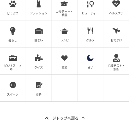
窓口で行っている確認作業の一つひとつには、お客様
の大切な資産を守るという目的があるのです。
カルチャー・
どうぶつ
ファッション
ビューティー
ヘルスケア
教養
ライター：くまえり銀行員
金融機関の窓口業務に携わり、日々さまざまなお客様
暮らし
住まい
レシピ
グルメ
おでかけ
対応を経験。忙しい日常の中で起こりがちな銀行手続
きの行き違いやトラブルを、窓口の内側から見た視点
で、読者に寄り添いながら伝えています。「知らなか
ビジネス・マ
心理テスト・
った」が「なるほど」に変わる瞬間を大切に執筆中。
クイズ
恋愛
占い
ネー
診断
【エピソード募集】日常のちょっとした体験、TRILL
でシェアしませんか？【2分で完了・匿名】
スポーツ
診断
次の記事
ページトップへ戻る
#1 お義姉さんたちくるって、私話したよ
ね？ ねぇ、それでも…