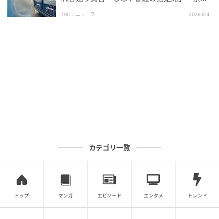
どにご注意を！ うっかり食べると食中毒に
（政府広
されていない」
TRILL ニュース
2026.8.4
報オンライン）
次の記事
#1 「ママ、生きてるよね？」寝ていると思
って部屋を開けたら
の記事をもっとみる
カテゴリ一覧
トップ
マンガ
エピソード
エンタメ
トレンド