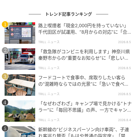
ん。気になるキノコを見つけても、むやみに触った
り、採取したり、持ち帰ったりしないことが大切で
トレンド記事ランキング
す。
路上喫煙者「現金2,000円を持っていない」
今回の注意喚起は、身近な公園にも思わぬ危険が潜ん
千代田区が試運用、“8月からの対応”に「合理
的」「他地域にも広げて」
でいることを改めて知らせるものでした。夏の公園や
TRILL ニュース
2026.8.5
緑地を散策する際は、見慣れないキノコを見つけても
「救急隊がコンビニを利用します」神奈川県
近づきすぎず、正しい知識がないまま触れないよう心
秦野市からの“重要なお知らせ”に「悲しい世
がけたいですね。
の中だな」「ぜひ休んでください」
TRILL ニュース
2026.8.5
フードコートで食事中、席取りしたい客ら
の“混雑時ならではの光景”に「急いで食べな
参考：
きゃ」「待ってほしい」
埼玉県立さきたま史跡の博物館
TRILL ニュース
2026.8.5
（@sakitama_museum）公式Xアカウント 2026年7
「なぜわざわざ」キャンプ場で見かける“トナ
月2日投稿
ラー”に「毎回不思議」の声、一方でキャンプ
場ならではの事情も
毒キノコによる食中毒に注意しましょう
（厚生労働
TRILL ニュース
2026.8.4
省）
新幹線の“ビジネスパーソン向け車両”、子連
キノコ狩りや山菜採りなどで毒のあるキノコや山菜な
れ客巡り賛否「もはや普通の指定席」「禁止