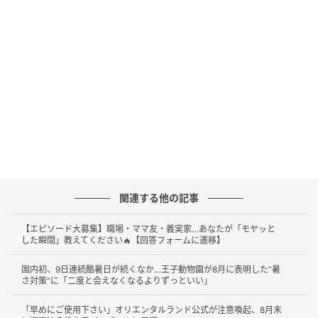
する機会も少なくありません。しかし、見た目だけで
安全かどうかを判断することは難しく、今回の投稿は
身近な場所にも危険が潜んでいることを改めて知らせ
る内容となっています。
毒キノコの食中毒は毎年起きている
厚生労働省によると、平成27年から令和6年までの10
年間に、毒キノコによる食中毒は237件、患者数は597
関連する他の記事
人にのぼります。政府広報オンラインでも、毒キノコ
による食中毒では、おう吐や下痢、腹痛のほか、しび
【エピソード大募集】職場・ママ友・義実家…あなたが「モヤッと
れや意識の混濁などの症状が現れることがあると紹介
した瞬間」教えてください🔥【回答フォームに遷移】
されています。
国内初、9日連続酷暑日が続くなか…王子動物園が8月に表明した“暑
さ対策”に「二度と会えなくなるよりずっといい」
厚生労働省は、食用と確実に判断できないキノコにつ
「早めにご使用下さい」オリエンタルランド公式が注意喚起、8月末
いて、「採らない・食べない・売らない・人にあげな