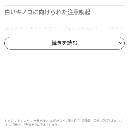
白いキノコに向けられた注意喚起
埼玉県立さきたま史跡の博物館はXを更新し、さきたま
古墳公園で見つかった白いキノコについて注意を呼び
続きを読む
かけました。投稿では、「一見きれいな白色をしてい
ますが 〝毒キノコである可能性があります″ 」と説明
しています。
このキノコはオオシロカラカサタケと思われることか
ら、博物館は「見かけても近づかぬよう、お気を付け
ください」と呼びかけました。発見されたキノコはす
でに取り除かれていますが、公園内で見慣れないキノ
コを見つけても、むやみに触れたり採取したりしない
よう注意を促しています。
トップ
トレンド
一見きれいな白色だけど…博物館が注意喚起、公園に突然生えた“キノ
散策や見学を楽しめる公園では、植物やキノコを目に
コ”に「怖い」「無害そうに見えてしまう」