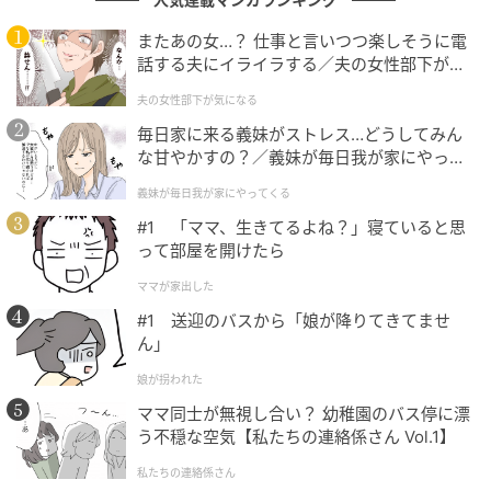
ず、まずは距離を取ることが大切だと考える人が目立
またあの女…？ 仕事と言いつつ楽しそうに電
ちます。
話する夫にイライラする／夫の女性部下が気
になる（1）【夫婦の危機 まんが】
夫の女性部下が気になる
公園は多くの人が日常的に利用する場所です。そのた
毎日家に来る義妹がストレス…どうしてみん
め、「山の中だけでなく、身近な場所でも注意が必要
な甘やかすの？／義妹が毎日我が家にやって
なんだ」「きれいでも不用意に近づかないようにした
くる（1）【義父母がシンドイんです！ まん
い」といった声も上がっていました。今回の投稿は、
義妹が毎日我が家にやってくる
が】
自然に親しむ機会が多い場所ほど油断しやすいことを
#1 「ママ、生きてるよね？」寝ていると思
って部屋を開けたら
改めて意識させるきっかけになったようです。
ママが家出した
#1 送迎のバスから「娘が降りてきてませ
きれいに見えても、まずは距離を取る
ん」
娘が拐われた
公園に生えるキノコは、自然の風景の一部として目に
ママ同士が無視し合い？ 幼稚園のバス停に漂
留まりやすい存在です。ただ、見た目がきれいでも、
う不穏な空気【私たちの連絡係さん Vol.1】
安全かどうかを外見だけで判断することはできませ
私たちの連絡係さん