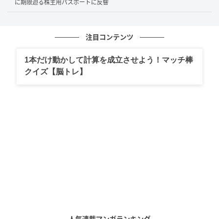
に期限迫る株主用パスポートに反響
い」を徹底するよう呼びかけています。見た目だけで
安全かどうかを判断することはできないため、公園や
道ばたなどで見つけたキノコを安易に持ち帰ったり、
注目コンテンツ
口にしたりしないことが大切です。
1本だけ動かして計算を成立させよう！マッチ棒
クイズ【脳トレ】
Xで広がった驚きと警戒
Xでは、この話題に対して、「白くてきれいだと、つい
無害そうに見えてしまう」「公園に生えていると、子
どもが触らないか気になる」といった声が寄せられま
した。身近な場所で見つかるものだからこそ、改めて
注意の必要性を感じた人も多いようです。
また、「以前、現地で見かけて気になっていた」「見
た目だけでは危険かどうか分からないのが怖い」とい
った声も見られました。見た目の印象だけで判断せ
人気連載マンガランキング