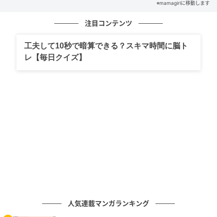
※mamagirlに移動します
すぐに家族ぐるみで仲良くなるが⇒「何よこ
れ…」夫のスマホに友人からメッセージが届
注目コンテンツ
の記事をもっとみる
いて・・・
工夫して10秒で暗算できる？スキマ時間に脳ト
レ【毎日クイズ】
人気連載マンガランキング