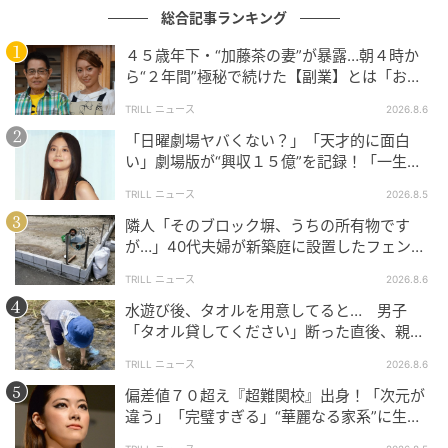
総合記事ランキング
４５歳年下・“加藤茶の妻”が暴露…朝４時か
ら“２年間”極秘で続けた【副業】とは「お金
を稼ぐのって大変」
TRILL ニュース
2026.8.6
「日曜劇場ヤバくない？」「天才的に面白
い」劇場版が“興収１５億”を記録！「一生言
い続ける」放送後も続く“切望の声”
TRILL ニュース
2026.8.5
隣人「そのブロック塀、うちの所有物です
が…」40代夫婦が新築庭に設置したフェン
ス、直後に迫られた"顛末"
TRILL ニュース
2026.8.6
水遊び後、タオルを用意してると… 男子
「タオル貸してください」断った直後、親が
大声で放った一言に絶句
TRILL ニュース
2026.8.6
偏差値７０超え『超難関校』出身！「次元が
違う」「完璧すぎる」“華麗なる家系”に生ま
れた【規格外の逸材】