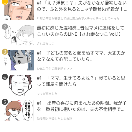
#1 「え？浮気！？」夫がなかなか帰宅しない
ので、ふと外を見ると…→予期せぬ光景が！
｜旦那の不倫が発覚して頭に来たのでメチャ
旦那の不倫が発覚して頭に来たのでメチャクチャにしてやった
クチャにしてやった
最初に感じた違和感…普段マメに連絡をして
こない夫からのLINE【され妻なつこ Vol.1】
され妻なつこ
#1 子どもの実名と顔を晒すママ、大丈夫か
な？なんて心配していたら。
SNSに子供の顔を晒すママ
#1 「ママ、生きてるよね？」寝ていると思
って部屋を開けたら
ママが家出した
#1 出産の喜びに包まれたあの瞬間。我が子
を一番最初に抱いたのは、夫の不倫相手でし
た。
助産師と不倫した夫の末路