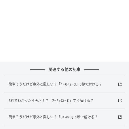
正解は…？
この問題のポイントは計算の順番です。計算のルール
は「かっこ」→「掛け算・割り算」→「足し算・引き
算」の順番で行います。それでは、順番に解いてみま
しょう。
どうでしたか？計算の順番をしっかり守れば、難しく
ないですよね。普段は電卓やスマホに頼りがちです
関連する他の記事
が、たまには頭を使って計算の腕を磨いてみましょ
う！
簡単そうだけど意外と難しい？「4+6÷2−3」5秒で解ける？
元記事で読む
5秒でわかったら天才！？「7−5÷(3−1)」すぐ解ける？
次の記事
簡単そうだけど意外と難しい？「8÷4×3」5秒で解ける？
「え！タワマンで再会するなんて！」新居に
引っ越したらなんとお隣さんは友人だった！