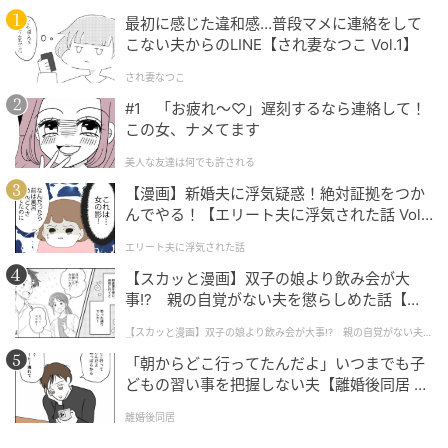
最初に感じた違和感…普段マメに連絡をして
こない夫からのLINE【され妻なつこ Vol.1】
され妻なつこ
画像：東京おでんラブストーリー福岡天神店
#1 「お疲れ〜♡」遅刻するなら連絡して！
この女、ナメてます
まるでタイムスリップしたかのような空間で、おでん
やお酒を楽しめますよ。
美人な友達は何でも許される
【漫画】新婚夫に浮気疑惑！絶対証拠をつか
んでやる！【エリート夫に浮気された話 Vol.
遊び心あふれる仕掛けも！出汁しみしみのお
1】
エリート夫に浮気された話
でんを満喫
【スカッと漫画】双子の娘より飲み会が大
事!? 親の自覚がない夫を懲らしめた話【第1
注文は、席の目の前にあるおでん鍋から好きなものを
話】
自分で取り、食べた数を紙に記入していく自己申告ス
【スカッと漫画】双子の娘より飲み会が大事!? 親の自覚がない夫を
懲らしめた話
タイル。
「朝からどこ行ってたんだよ」いつまでも子
どもの習い事を把握しない夫【離婚後同居 Vo
※一人500円の席料がかかります。
l.1】
離婚後同居