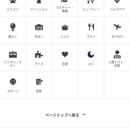
カルチャー・
どうぶつ
ファッション
ビューティー
ヘルスケア
教養
画像：東京おでんラブストーリー福岡天神店
おでんは、東京ならではの醤油がしっかり効いた色の
暮らし
住まい
レシピ
グルメ
おでかけ
濃い出汁が特徴。
ビジネス・マ
心理テスト・
クイズ
恋愛
占い
ネー
診断
スポーツ
診断
ページトップへ戻る