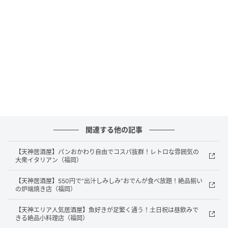
画像：ゆりちゃん
店内に入ると、そこには昭和レトロな世界観が広がり
ます。
関連する他の記事
【天神居酒屋】パンおかわり自由でコスパ抜群！レトロな雰囲気の
大衆イタリアン（福岡）
【天神居酒屋】550円で“出汁しみしみ”おでんが食べ放題！絶品揃い
の炉端焼き店（福岡）
【天神エリア人気居酒屋】魚好きが足繁く通う！土日祝は昼飲みで
きる絶品小料理店（福岡）