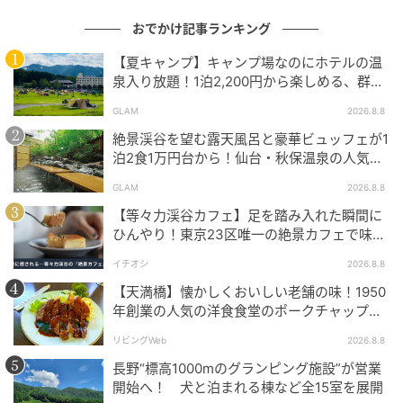
おでかけ記事ランキング
【夏キャンプ】キャンプ場なのにホテルの温
泉入り放題！1泊2,200円から楽しめる、群馬
『サンバードキャンプガーデン』
GLAM
2026.8.8
絶景渓谷を望む露天風呂と豪華ビュッフェが1
泊2食1万円台から！仙台・秋保温泉の人気コ
スパ宿『秋保グランドホテル』
GLAM
2026.8.8
【等々力渓谷カフェ】足を踏み入れた瞬間に
ひんやり！東京23区唯一の絶景カフェで味わ
える本格コーヒー
イチオシ
2026.8.8
画像：ゆりちゃん
【天満橋】懐かしくおいしい老舗の味！1950
年創業の人気の洋食食堂のポークチャップ！
まるで縁日のようなワクワク感があり、どれを食べよ
「グリル ABC」
うか迷う時間も楽しい！
リビングWeb
2026.8.8
長野“標高1000mのグランピング施設”が営業
開始へ！ 犬と泊まれる棟など全15室を展開