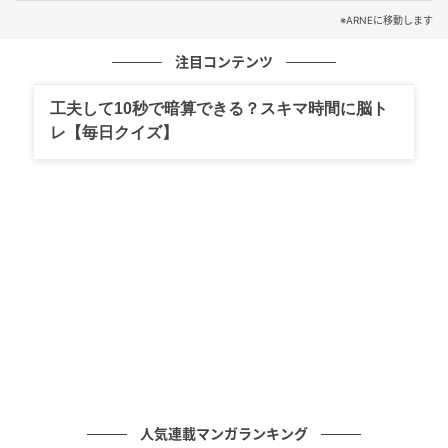
※ARNEに移動します
注目コンテンツ
工夫して10秒で暗算できる？スキマ時間に脳ト
画像：ゆりちゃん
レ【毎日クイズ】
懐メロが流れ、思わず口ずさみたくなるような雰囲
気。
人気連載マンガランキング