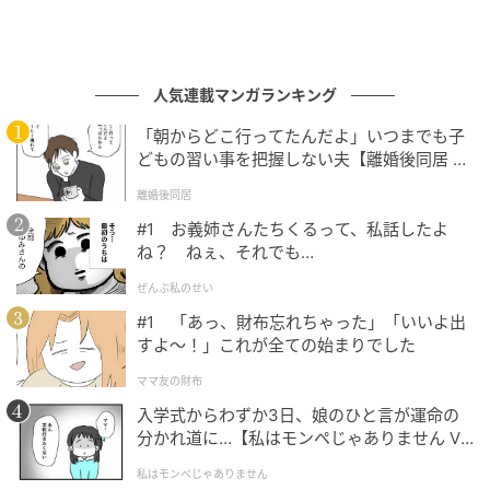
人気連載マンガランキング
「朝からどこ行ってたんだよ」いつまでも子
どもの習い事を把握しない夫【離婚後同居 Vo
l.1】
離婚後同居
#1 お義姉さんたちくるって、私話したよ
ね？ ねぇ、それでも…
ぜんぶ私のせい
#1 「あっ、財布忘れちゃった」「いいよ出
すよ〜！」これが全ての始まりでした
ママ友の財布
入学式からわずか3日、娘のひと言が運命の
分かれ道に…【私はモンペじゃありません Vo
l.1】
私はモンペじゃありません