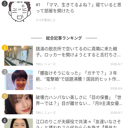
#1 「ママ、生きてるよね？」寝ていると思
って部屋を開けたら
ママが家出した
総合記事ランキング
銭湯の脱衣所で空いてるのに真隣に来た親
子。ロッカーを開けようとすると舌打ちさ
れ…→直後、娘の放った“純粋な一言”に「心の
TRILL ニュース
2026.8.7
中で拍手」
「腰抜けそうになった」「ガチで？」３年
前、“電撃婚”で話題沸騰！国民的ヒット作
『逃げ恥』で異彩放った【国宝級イケメン】
TRILL ニュース
2026.8.6
破壊力ハンパない美しさに「目の保養」「世
界一では？」目が離せない…『月9主演女優
（34歳）』“極上”美ショットがすごい
TRILL ニュース
2026.8.7
江口のりこが夫婦役で共演→「友達いなさそ
う」と誘われ２０代から心を許す【意外な親