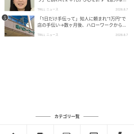
友芸人】とは？
TRILL ニュース
2026.8.7
「1日だけ手伝って」知人に頼まれ“1万円”で
店の手伝い→数ヶ月後、ハローワークから届
いた電話に50代女性が“青ざめたワケ”
TRILL ニュース
2026.8.7
カテゴリ一覧