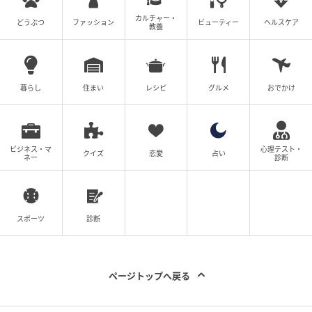
カルチャー・
どうぶつ
ファッション
ビューティー
ヘルスケア
教養
暮らし
住まい
レシピ
グルメ
おでかけ
ビジネス・マ
心理テスト・
クイズ
恋愛
占い
ネー
診断
スポーツ
診断
ページトップへ戻る