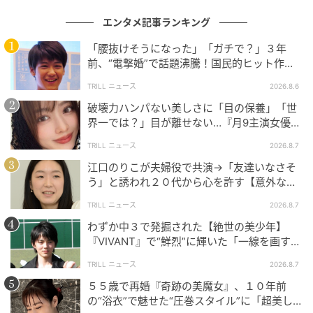
エンタメ記事ランキング
「腰抜けそうになった」「ガチで？」３年
前、“電撃婚”で話題沸騰！国民的ヒット作
『逃げ恥』で異彩放った【国宝級イケメン】
TRILL ニュース
2026.8.6
破壊力ハンパない美しさに「目の保養」「世
界一では？」目が離せない…『月9主演女優
（34歳）』“極上”美ショットがすごい
TRILL ニュース
2026.8.7
江口のりこが夫婦役で共演→「友達いなさそ
う」と誘われ２０代から心を許す【意外な親
友芸人】とは？
TRILL ニュース
2026.8.7
わずか中３で発掘された【絶世の美少年】
『VIVANT』で“鮮烈”に輝いた「一線を画す」
イケメン俳優
TRILL ニュース
2026.8.7
５５歳で再婚『奇跡の美魔女』、１０年前
の“浴衣”で魅せた“圧巻スタイル”に「超美し