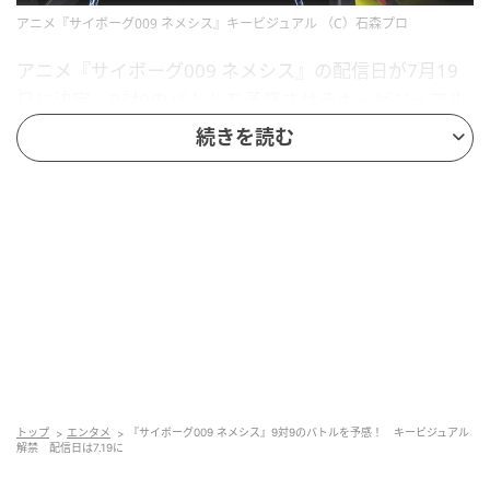
アニメ『サイボーグ009 ネメシス』キービジュアル （C）石森プロ
アニメ『サイボーグ009 ネメシス』の配信日が7月19
日に決定。9対9のバトルを予感させるキービジュアル
が解禁されたほか、杏子が歌唱するオープニング主題
続きを読む
歌「誰がために」のCDを7月19日より発売することも
発表された。
【写真】オープニング主題歌「誰がために」ジャケッ
トにも009が集結
漫画家・石ノ森章太郎がライフワークとして描き続け
た代表作『サイボーグ009』。“009”島村ジョーをはじ
めとする9人のゼロゼロナンバーサイボーグたちが、悪
の組織により戦争のための兵器として改造手術を受け
トップ
エンタメ
『サイボーグ009 ネメシス』9対9のバトルを予感！ キービジュアル
ながらも組織を脱出し、世界から争いを無くすために
解禁 配信日は7.19に
戦う物語だ。『サイボーグ009 ネメシス』はその新作