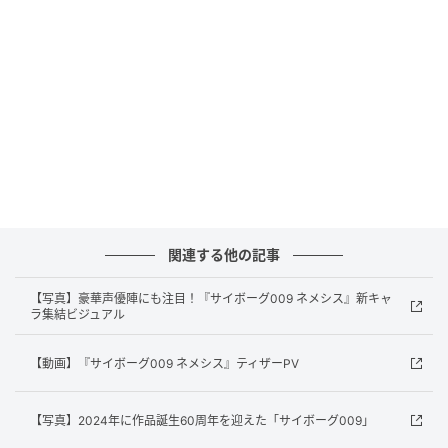
アニメーションとなる。
サイボーグ戦士たちは誕生以後、半世紀以上にわたり
平和を脅かすさまざまな敵から人々を守ってきた。し
かし、なおも戦いは続いている。そして今。009たち
では世界を安寧に導くことはできない、そう信じた9人
のサイボーグ集団「ネメシス」が現れた。重力を操る
サイボーグ・グラビトンが率いる彼らの目指す理想と
は？
関連する他の記事
今回解禁されたキービジュアルは、世界の平和を陰か
【写真】豪華声優陣にも注目！『サイボーグ009 ネメシス』新キャ
ら支えてきた009・島村ジョー（CV：梶裕貴）らゼロ
ラ集結ビジュアル
ゼロナンバーサイボーグたちと、彼らに代わり新たな
る力で世界を変えようと結成された、N009・グラビト
【動画】『サイボーグ009 ネメシス』ティザーPV
ン（CV：中村悠一）率いる「ネメシス」の面々が勢揃
いしたもの。より優れた能力を持つ新たなサイボーグ
【写真】2024年に作品誕生60周年を迎えた「サイボーグ009」
集団を相手に繰り広げられる、9対9のバトル。サイボ