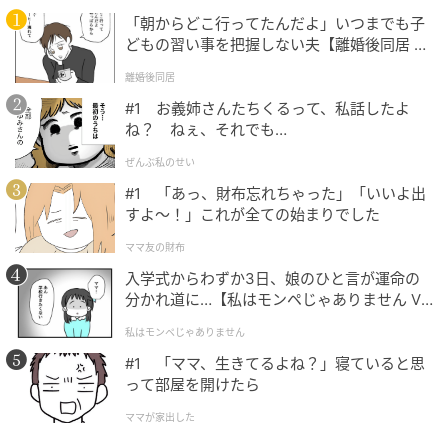
※石ノ森章太郎の「ノ」の字は、約60％縮小が正式表
「朝からどこ行ってたんだよ」いつまでも子
記
どもの習い事を把握しない夫【離婚後同居 Vo
l.1】
元記事で読む
離婚後同居
#1 お義姉さんたちくるって、私話したよ
次の記事
ね？ ねぇ、それでも…
韓国で大ヒット『BOSS／ボス』10.23公開決
ぜんぶ私のせい
定！ チョ・ウジンら実力派キャスト集結
#1 「あっ、財布忘れちゃった」「いいよ出
すよ〜！」これが全ての始まりでした
の記事をもっとみる
ママ友の財布
入学式からわずか3日、娘のひと言が運命の
分かれ道に…【私はモンペじゃありません Vo
l.1】
私はモンペじゃありません
#1 「ママ、生きてるよね？」寝ていると思
って部屋を開けたら
ママが家出した