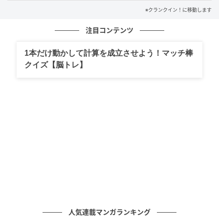
ーグ戦士たちの限界を超える激戦を予感させる、豪華
※クランクイン！に移動します
で緊張感に満ちたデザインとなっている。
注目コンテンツ
併せて、石ノ森章太郎が作詞した楽曲を杏子が新録カ
1本だけ動かして計算を成立させよう！マッチ棒
バーしたオープニング主題歌「誰がために」のCDが、
クイズ【脳トレ】
7月19日より発売されることも発表。CDには、成田賢
のオリジナルバージョンもスペシャルトラックとして
収録されている。
アニメ『サイボーグ009 ネメシス』は、ABEMAプレミ
アム、dアニメストア、U-NEXT、アニメ放題、Prime
Video、DMM TV、FOD、Hulu、バンダイチャンネ
ル、J：COM STREAM、TELASA、milplus見放題プライ
ム、ふらっと動画にて7月19日より全3話一挙配信開
始。
人気連載マンガランキング