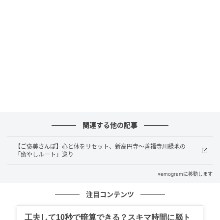
配信されます。
SNSの反応
フェンディのアイコンバッグ「バゲット」のブランド
アンバサダーに目黒さんの起用が発表されたことを受
け、SNSではファンから歓喜の声が殺到しています。
■圧倒的オーラ！目黒蓮×FENDIの完璧なマッチング
関連する他の記事
に絶賛の声：
「デニムのセットアップとバゲットの組
み合わせが最高」「長髪ハーフアップが美しすぎる」
【ご褒美さんぽ】心と体をリセット、新高円寺〜善福寺川緑地の
「癒やしルート」巡り
など、目黒さんのビジュアルへの絶賛が殺到していま
す。カジュアルな装いの中にも、目黒さんならではの
※emogramに移動します
気品とワイルドさ、色気が同居している点が多くのフ
注目コンテンツ
ァンを魅了しています。
工夫して10秒で暗算できる？スキマ時間に脳ト
■原点回帰の「バゲット」の魅力と発売への期待：
ア