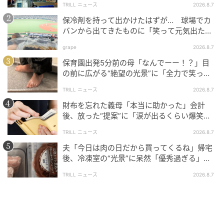
TRILL ニュース
2026.8.7
保冷剤を持って出かけたはずが… 球場でカ
バンから出てきたものに「笑って元気出た」
「そんなことある？」の声
grape
2026.8.7
保育園出発5分前の母「なんでーー！？」目
の前に広がる“絶望の光景”に「全力で笑っ
た」「本当にお疲れさまです」
TRILL ニュース
2026.8.7
財布を忘れた義母「本当に助かった」会計
後、放った“提案”に「涙が出るくらい爆笑」
＜義母エピソード2選＞
TRILL ニュース
2026.8.7
夫「今日は肉の日だから買ってくるね」帰宅
後、冷凍室の“光景”に呆然「優秀過ぎる」
「シゴデキすぎ」
TRILL ニュース
2026.8.7