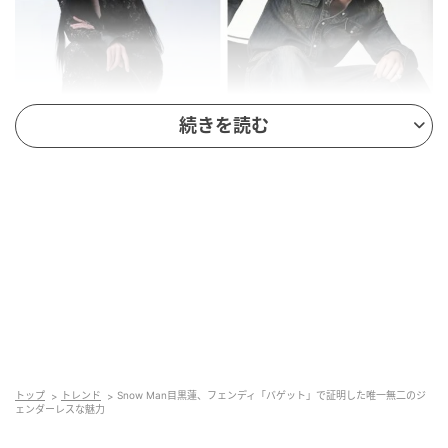
続きを読む
キャンペーンに登場するMINAさん (TWICE)と目黒蓮さ
ん
フェンディの「バゲット」は、1990年代後半、ミニマ
リズムの時代に誕生したフェンディを代表するアイコ
ンバッグ。今回は2026-27年秋冬コレクションとして
再解釈されたアイテムが2026年7月16日に全世界で発
売される予定です。これに前後して、目黒さんら豪華
トップ
トレンド
Snow Man目黒蓮、フェンディ「バゲット」で証明した唯一無二のジ
キャストが出演するキャンペーン動画やビジュアルが8
ェンダーレスな魅力
月にかけて、フェンディ公式サイトおよびSNSで順次