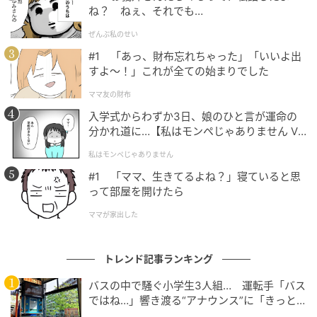
する際、その精神を現代のコンテクスト（文脈）でど
ね？ ねぇ、それでも…
う体現させるかが問われますが、目黒さんの持つ「品
ぜんぶ私のせい
格」と「ブレない芯の強さ」は、型にはまらないメゾ
#1 「あっ、財布忘れちゃった」「いいよ出
ンのフィロソフィーと見事に共鳴しているように思え
すよ〜！」これが全ての始まりでした
ます。一過性のトレンドにとどまらず、メゾンの名作
ママ友の財布
を世代や性別を超えて愛される普遍的なマスターピー
入学式からわずか3日、娘のひと言が運命の
スへと昇華させる、非常に意義深く説得力のあるキャ
分かれ道に…【私はモンペじゃありません Vo
スティングと言えるでしょう。
l.1】
私はモンペじゃありません
元記事で読む
#1 「ママ、生きてるよね？」寝ていると思
って部屋を開けたら
次の記事
ママが家出した
【W杯2026】日曜昼は全力応援！日本VSチュ
ニジア戦を100倍楽しむ完全ガイド＆全国PV
トレンド記事ランキング
スポットまとめ
バスの中で騒ぐ小学生3人組… 運転手「バス
の記事をもっとみる
ではね…」響き渡る“アナウンス”に「きっと
いい経験になった」