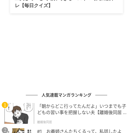
レ【毎日クイズ】
イテム自体への関心も高く、「男女問わず使えるデザ
イン」「ヴィンテージ感が素敵」と高く評価され、7月
の発売を心待ちにするファンのワクワク感が伝わって
きます。
■広がるファンの輪！他アンバサダーへの歓喜と憧
れ：
目黒さんのみならず、共にアンバサダーを務める
TWICEのMINAさんへの歓喜の声も見られたほか、
「いつか絶対にFENDIのバッグを買う！」と、キャン
ペーンに刺激を受けて自分磨きの目標にするファンも
見られ、非常にポジティブで前向きなエネルギーに満
ちた反応が広がっています。
人気連載マンガランキング
「朝からどこ行ってたんだよ」いつまでも子
どもの習い事を把握しない夫【離婚後同居 Vo
ライターコメント
l.1】
離婚後同居
ラグジュアリーブランドが歴史的アーカイブを再解釈
#1 お義姉さんたちくるって、私話したよ