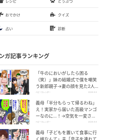
レシピ
どうぶつ
おでかけ
クイズ
占い
診断
ンガ記事ランキング
「牛のにおいがしたら困る
（笑）」妹の結婚式で僕を嘲笑
う新郎親子→妻の顔を見た2人
が絶句したワケ
ベビーカレンダー
2026.8.6
義母「半分もらって帰るわね」
え！実家から届いた高級マンゴ
ーなのに…！→空気を一変させ
た4歳娘の痛快な一言とは
ベビーカレンダー
2026.8.6
義母「子どもを置いて食事に行
く嫁なんて」夫「息子を連れて