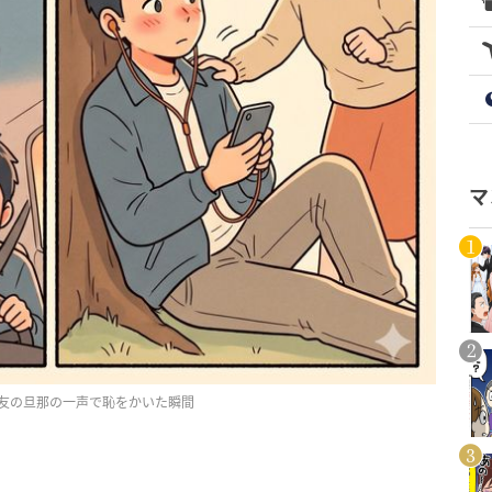
マ
友の旦那の一声で恥をかいた瞬間