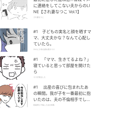
に連絡をしてこない夫からのLI
NE【され妻なつこ Vol.1】
され妻なつこ
#1 子どもの実名と顔を晒すマ
マ、大丈夫かな？なんて心配し
ていたら。
SNSに子供の顔を晒すママ
#1 「ママ、生きてるよね？」
寝ていると思って部屋を開けた
ら
ママが家出した
#1 出産の喜びに包まれたあ
の瞬間。我が子を一番最初に抱
いたのは、夫の不倫相手でし
た。
助産師と不倫した夫の末路