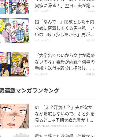
実家に帰る！」翌日、夫が謝罪
してきたワケ
ベビーカレンダー
2026.8.6
娘「なんで…」閑散とした車内
で娘に密着してくる男→私「い
いの…もう少しだから」男が血
相を変え逃げたワケ
ベビーカレンダー
2026.8.6
「大学出てないから文字が読め
ないのね」義母が両親へ侮辱の
手紙を送付→義父に相談後、訪
れた末路とは
ベビーカレンダー
2026.8.6
気連載マンガランキング
#1 「え？浮気！？」夫がなか
なか帰宅しないので、ふと外を
見ると…→予期せぬ光景が！｜
旦那の不倫が発覚して頭に来た
旦那の不倫が発覚して頭に来たのでメチャクチャにしてやった
のでメチャクチャにしてやった
最初に感じた違和感…普段マメ