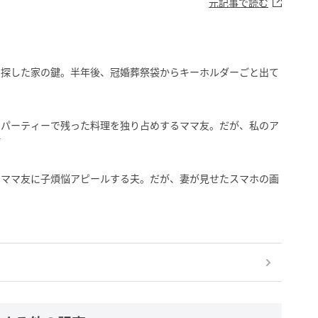
元記事で読む
中探した家の鍵。半年後、冠婚葬祭袋からキーホルダーごと出て
ムパーティーで残った料理を独り占めするママ友。だが、私のア
話
」ママ友に子煩悩アピールする夫。だが、妻が見せたスマホの画