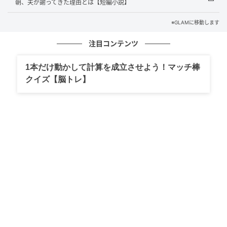
「これ、全部の記録。説明してくれる？」
朝、夫が謝ってきた理由とは【短編小説】
※GLAMに移動します
夫の目が、紙の上を泳いだ。
注目コンテンツ
口を開きかけて、また閉じる。
1本だけ動かして計算を成立させよう！マッチ棒
「……実は」
クイズ【脳トレ】
絞り出すような声だった。打ち明けられたのは、義母
への仕送りだった。
年金だけでは生活が苦しいと相談を受け、誰にも言わ
ずに送り続けていたという。
「お義母さんが困ってるなら、私だって協力したい。
でも、なんで黙ってたの」
「相談したら、反対されると思って…」