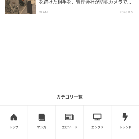
を続けた相手を、管理会社が防犯カメラで特
今は私の顔色をうかがっている。
定した朝
GLAM
2026.8.5
隠し通そうとした側と、それを暴いた側。立場は、す
っかり入れ替わっていた。
※GLAMが独自に実施したアンケートで集めた、30
代・女性読者様の体験談をもとに記事化しています
※本コンテンツ内の画像は、生成AIを利用して作成し
ています。
元記事で読む
カテゴリ一覧
次の記事
「あなただけ逃げるつもり？！」PTA役員を
強要してくるボスママ。だが、夫が出した書
トップ
マンガ
エピソード
エンタメ
トレンド
類を見て顔が引きつった