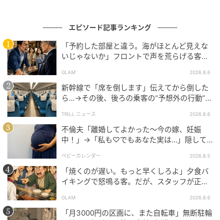
開かれた通帳
その日から、夫は通帳を自分から見せるようになっ
エピソード記事ランキング
た。
「予約した部屋と違う。海がほとんど見えな
いじゃないか」フロントで声を荒らげる客。
お義母さんへの援助そのものは、二人で続けることに
だが、支配人が予約記録を示した結果
GLAM
2026.8.6
した。
新幹線で「席を倒します」伝えてから倒した
ら…→その後、後ろの乗客の“予想外の行動”に
「今月はこれだけ送ったから。一応、見ておいて」
「不快ですぐに立ち去りました」
TRILL ニュース
2026.8.6
聞いてもいないのに、夫のほうから報告してくる。
不倫夫「離婚してよかった〜今の嫁、妊娠
中！」→「私も♡でもあなた実は…」隠して
隠し事をしていた頃の、あの落ち着かない表情はもう
いた事実を暴露した結果
ベビーカレンダー
2026.8.5
なかった。
「焼くのが遅い。もっと早くしろよ」夕食バ
「正直に出してくれて、よかった」
イキングで怒鳴る客。だが、スタッフが正論
を並べた結果
GLAM
2026.8.6
そう返すと、夫はばつが悪そうに目を伏せた。あれだ
「月3000円の区画に、また自転車」無断駐輪
け「たいしたことじゃない」と突っぱねていた人が、