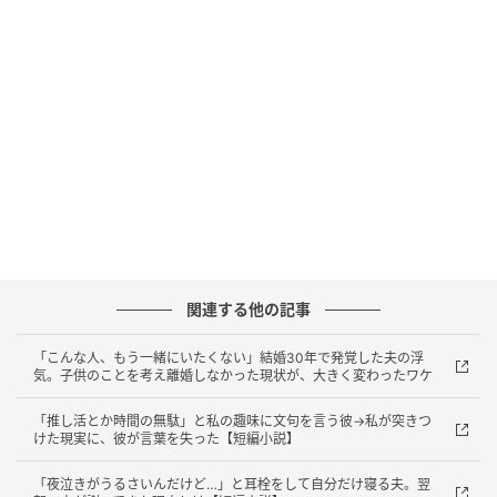
小遣いは別に渡している。
それを言うと、夫は急に声を荒げた。
「黙ってただけだろ！何が悪い！」
その言い方に、胸の奥がすっと冷えた。ごまかしてい
る。直感がそう告げていた。
突きつけた一覧表
関連する他の記事
翌朝、私は通帳の引き出し履歴を、日付と金額ですべ
「こんな人、もう一緒にいたくない」結婚30年で発覚した夫の浮
て紙に書き出した。
気。子供のことを考え離婚しなかった現状が、大きく変わったワケ
一月、二月、三月。きっちり5万円が並ぶ一覧を、夫の
「推し活とか時間の無駄」と私の趣味に文句を言う彼→私が突きつ
けた現実に、彼が言葉を失った【短編小説】
前に静かに置く。
「夜泣きがうるさいんだけど…」と耳栓をして自分だけ寝る夫。翌