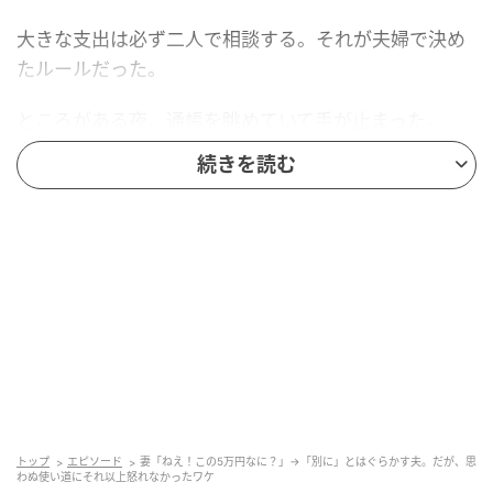
大きな支出は必ず二人で相談する。それが夫婦で決め
たルールだった。
ところがある夜、通帳を眺めていて手が止まった。
続きを読む
毎月きっかり5万円が、誰にも告げられないまま引き出
されている。
「ねえ！この5万円なに？」
「別に。たいしたことじゃない」
夫は画面から目を離さず、軽く流した。
「たいしたことじゃないって、半年で30万だよ」
「俺の小遣いだって。いちいち聞くなよ」
トップ
エピソード
妻「ねえ！この5万円なに？」→「別に」とはぐらかす夫。だが、思
わぬ使い道にそれ以上怒れなかったワケ