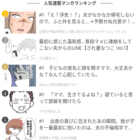
人気連載マンガランキング
「私が、お義母さんを見捨てるような人間だと思って
たの？」
#1 「え？浮気！？」夫がなかなか帰宅しない
ので、ふと外を見ると…→予期せぬ光景が！
「いや、そうじゃない。ただ、言い出すタイミングを
｜旦那の不倫が発覚して頭に来たのでメチャ
旦那の不倫が発覚して頭に来たのでメチャクチャにしてやった
クチャにしてやった
逃して、ずるずると……」
最初に感じた違和感…普段マメに連絡をして
こない夫からのLINE【され妻なつこ Vol.1】
「逃したんじゃなくて、隠したんだよ。半年も」
され妻なつこ
「ローンも教育費もこれからなんだよ。勝手に決めら
#1 子どもの実名と顔を晒すママ、大丈夫か
れたら、何を信じればいいの、お願いだからちゃんと
な？なんて心配していたら。
言ってよ」
SNSに子供の顔を晒すママ
#1 「ママ、生きてるよね？」寝ていると思
夫はもう、言い返さなかった。観念したように、深く
って部屋を開けたら
頭を下げた。
ママが家出した
「悪かった。全部、ちゃんと話すべきだった」
#1 出産の喜びに包まれたあの瞬間。我が子
を一番最初に抱いたのは、夫の不倫相手でし
た。
助産師と不倫した夫の末路