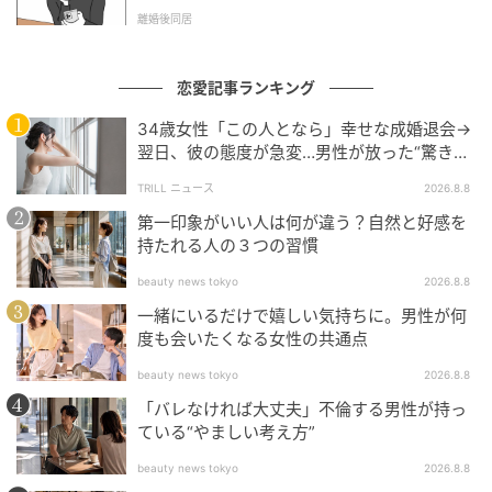
l.1】
離婚後同居
恋愛記事ランキング
34歳女性「この人となら」幸せな成婚退会→
翌日、彼の態度が急変…男性が放った“驚きの
一言”に「誰も信じることができません」
TRILL ニュース
2026.8.8
第一印象がいい人は何が違う？自然と好感を
持たれる人の３つの習慣
beauty news tokyo
2026.8.8
一緒にいるだけで嬉しい気持ちに。男性が何
度も会いたくなる女性の共通点
beauty news tokyo
2026.8.8
「バレなければ大丈夫」不倫する男性が持っ
ている“やましい考え方”
beauty news tokyo
2026.8.8