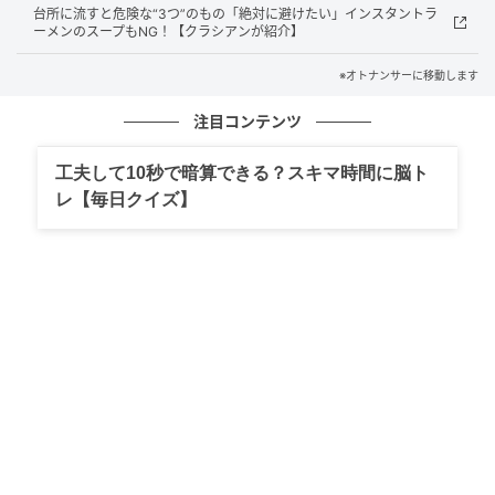
台所に流すと危険な“3つ”のもの「絶対に避けたい」インスタントラ
ーメンのスープもNG！【クラシアンが紹介】
他人のせいにする言い訳は、積み重なると家庭そのも
のを壊しかねません。夫婦や家庭の関係が悪化する前
※オトナンサーに移動します
に、夫には自身の言動で家族が傷ついていないか、一
注目コンテンツ
度立ち止まって考えてみてほしいですね。
工夫して10秒で暗算できる？スキマ時間に脳ト
オトナンサー編集部
レ【毎日クイズ】
元記事で読む
次の記事
「浮気されても物をくれれば…」“彼氏の条
件”に衝撃回答？「外見は変えられる」「お金
は私が」譲れない条件は【100人調査】
の記事をもっとみる