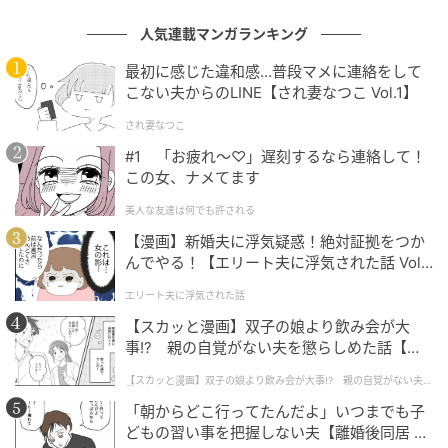
人気連載マンガランキング
最初に感じた違和感…普段マメに連絡をして
こない夫からのLINE【され妻なつこ Vol.1】
され妻なつこ
#1 「お疲れ〜♡」遅刻するなら連絡して！
この女、ナメてます
美人な友達は何でも許される
【漫画】新婚夫に浮気疑惑！絶対証拠をつか
んでやる！【エリート夫に浮気された話 Vol.
1】
エリート夫に浮気された話
【スカッと漫画】双子の娘より飲み会が大
事!? 親の自覚がない夫を懲らしめた話【第1
話】
【スカッと漫画】双子の娘より飲み会が大事!? 親の自覚がない夫を
懲らしめた話
「朝からどこ行ってたんだよ」いつまでも子
どもの習い事を把握しない夫【離婚後同居 Vo