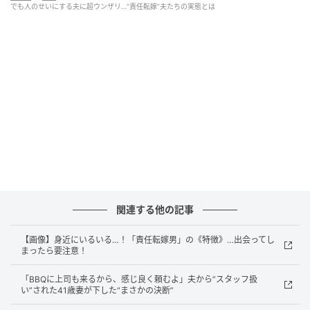
「出世できないのはお前のせい」 理不尽すぎ
でも人のせいにする夫に超ウンザリ…“責任転嫁”夫たちの実態とは
る責任転嫁
中には「会社で自分が認められないのはお前のせいだ
と言われたことがある」「収入の話をしていて、『同
期が上司になって俺が出世できないのは、妻であるお
前がサポートをしてくれないせい』と言われ、頭おか
しいのかと思った」というように、仕事に関する内容
まで妻のせいにされてしまうケースもあるようです。
こうした妻や子どもに責任を押し付ける夫の言い訳に
ついて、“モラハラ気質”だと指摘する声も。「言い訳ば
関連する他の記事
かりの夫には、なるべく早い段階で非を認めさせるよ
【画像】身近にいるいる…！「責任転嫁男」の《特徴》…出会ってし
うにするべき」「プライドが高いことを理由に謝らな
まったら要注意！
い態度を許していたら絶対ダメ」「要は“反省”すること
ができないんだよね。“反省”がないと先々の関係がき
「BBQに上司も来るから、感じ良く頼むよ」夫から”スタッフ扱
い”された41歳妻が下した“まさかの決断”
つくなるよ」といった意見が多く寄せられました。