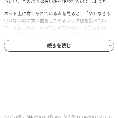
ったい、どのような言い訳を使われるのでしょうか。
ネット上に寄せられている声を見ると、「やせなきゃ
いけないのに買い置きしてあるカップ麺を食べてい
て、注意したら『買ってくる方が悪い』って言われ
た」「禁煙に失敗するのはこっちのせいだと言われ
た。もっと励ませ、イライラしたらなだめろって親じ
続きを読む
ゃないんだから！」など、妻に責任を転嫁するケース
が多くあげられました。
子どもを言い訳に使うパターンもあり、「子どもの面
倒を見てるから忙しいって、子どもをダシに使って家
事をサボる」「仕事に行きたくないときは『子どもと
一緒にいたいから』って言うくせに、休日になると
『疲れてるから』ってかまってくれない」といった声
も寄せられています。
トップ
恋愛
「出世できないのは妻のせい」「お前が買ってくるから太るんだ！」なん