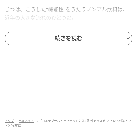
じつは、こうした“機能性”をうたうノンアル飲料は、
近年の大きな流れのひとつだ。
寝つきをサポートするとされる「スリーピー・ガー
続きを読む
ル・モクテル」も人気で、原料のひとつであるタート
チェリージュースへの関心も高まっている。お酒を控
える「ソバーキュリアス（あえて飲まない）」志向の
高まりとともに、ノンアル市場全体が活気づいてい
る。
効果は“うたわれている”段階——過信は禁物
しかし、名前にある「コルチゾール（ストレスホルモ
ン）」への効果については、慎重に見る必要がある。
トップ
ヘルスケア
「コルチゾール・モクテル」とは? 海外でバズる“ストレス対策ドリ
ンク”を解説
あくまで「ストレス対策に良い」とSNS上でうたわれ