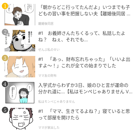
「朝からどこ行ってたんだよ」いつまでも子
どもの習い事を把握しない夫【離婚後同居 Vo
l.1】
離婚後同居
#1 お義姉さんたちくるって、私話したよ
ね？ ねぇ、それでも…
ぜんぶ私のせい
#1 「あっ、財布忘れちゃった」「いいよ出
すよ〜！」これが全ての始まりでした
ママ友の財布
入学式からわずか3日、娘のひと言が運命の
分かれ道に…【私はモンペじゃありません Vo
l.1】
私はモンペじゃありません
#1 「ママ、生きてるよね？」寝ていると思
って部屋を開けたら
ママが家出した