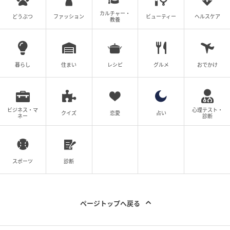
カルチャー・
どうぶつ
ファッション
ビューティー
ヘルスケア
教養
暮らし
住まい
レシピ
グルメ
おでかけ
ビジネス・マ
心理テスト・
クイズ
恋愛
占い
ネー
診断
スポーツ
診断
ページトップへ戻る