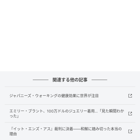
ている段階で、科学的に確立されたものではない。専
門家は、特別な“効能ドリンク”とみなすより、水分・
ミネラル補給の一手段として楽しむのが現実的だとみ
ている。おいしく無理なく取り入れるのがよさそう
だ。
元記事で読む
次の記事
ベリーにバナナは逆効果？ 研究で判明した栄
関連する他の記事
養吸収率“84％低下”
ジャパニーズ・ウォーキングの健康効果に世界が注目
の記事をもっとみる
エミリー・ブラント、100万ドルのジュエリー着用…「見た瞬間わか
った」
『イット・エンズ・アス』裁判に決着——和解に踏み切った本当の
理由