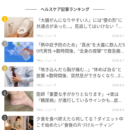
ヘルスケア記事ランキング
『大腸がんになりやすい人』には“便の形”に
共通点があった…。見逃してはいけない「危
険なサイン」とは？【医師が解説】
TRILL ニュース
2026.8.7
「熱中症予防のため」“真水”を大量に飲んだ5
0代男性→数時間後、“全身の痙攣”で救急搬送
され…待ち受けていた“恐ろしい事態”
TRILL ニュース
2026.8.7
「咳き込んだら胸が痛む…」“休めば治る”と
放置→数時間後、突然息ができなくなり…20
代男性を待ち受けていた“恐ろしい病気”
TRILL ニュース
2026.8.6
医師「重要な手がかりとなります」→実は
『糖尿病』が進行しているサインかも…皮膚
に現れる“3つの危険な変化”
TRILL ニュース
2026.8.6
夕食を食べ終えたら何してる？ダイエット中
こそ始めたい“食後の片づけルーティン”