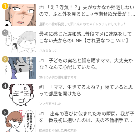
#1 「え？浮気！？」夫がなかなか帰宅しない
出典：
YouTube
ので、ふと外を見ると…→予期せぬ光景が！
｜旦那の不倫が発覚して頭に来たのでメチャ
旦那の不倫が発覚して頭に来たのでメチャクチャにしてやった
クチャにしてやった
最初に感じた違和感…普段マメに連絡をして
こない夫からのLINE【され妻なつこ Vol.1】
グルグルグルグル・・・。 ヒューイのスピンは止まる
気配がありません！！
され妻なつこ
#1 子どもの実名と顔を晒すママ、大丈夫か
な？なんて心配していたら。
スピンの勢いがありすぎて
SNSに子供の顔を晒すママ
ボールをくわえてリビングでスピンを繰り返すヒュー
#1 「ママ、生きてるよね？」寝ていると思
って部屋を開けたら
イ。
ママが家出した
#1 出産の喜びに包まれたあの瞬間。我が子
を一番最初に抱いたのは、夫の不倫相手でし
た。
助産師と不倫した夫の末路