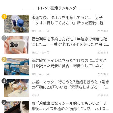
トレンド記事ランキング
水遊び後、タオルを用意してると… 男子
「タオル貸してください」断った直後、親が
大声で放った一言に絶句
TRILL ニュース
2026.8.6
寝台列車を予約した女性「半泣きで何度も確
認した…」一瞬で“約15万円”を失った理由に
「膝から崩れ落ちました」
TRILL ニュース
2026.8.5
新幹線でトイレに立っただけなのに…乗客が
目を疑った光景に賛否「想像もしていなかっ
た」「仕方ない」
TRILL ニュース
2026.8.6
お昼にマックに行こうと7歳娘を誘うと→驚き
の行動に2.8万いいね「素晴らしすぎる」「か
わいすぎる健康ハック」
ママリ
2026.8.6
母「冷蔵庫にならシール貼ってもいいよ」3
年後…カオスを極めた“光景”に呆然「カオス