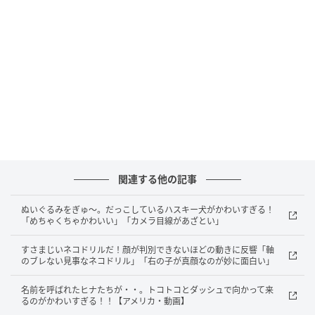
この子は、スタッフォードシャー・ブル・テリアの
『ヒューイ』。 元気が溢れすぎているようで、ボール
をくわえたままその場でスピンをしています！
関連する他の記事
ぬいぐるみをぎゅ～。だっこしているハスキー犬がかわいすぎる！
「めちゃくちゃかわいい」「カメラ目線があざとい」
すさまじいネコドリルだ！顔が判別できないほどの動きに反響「軸
のブレない見事なネコドリル」「右の子が真顔なのが妙に面白い」
名前を呼ばれたヒナたちが・・。トコトコとダッシュで向かって来
るのがかわいすぎる！！【アメリカ・動画】