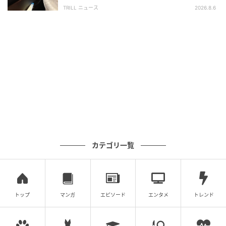
は更新され続ける…」
TRILL ニュース
2026.8.6
出典：
YouTube
カテゴリ一覧
元気いっぱい過ぎたのか、ボールが勢いよく飛んでい
ってしまいました。 くわえていられない程の遠心力が
かかっていたようですね～。
トップ
マンガ
エピソード
エンタメ
トレンド