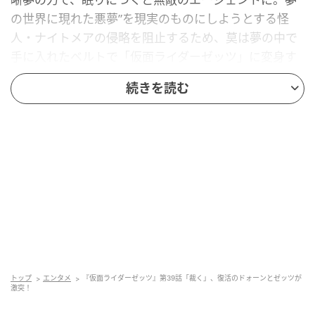
の世界に現れた悪夢”を現実のものにしようとする怪
人・ナイトメアの侵略を阻止するため、莫は夢の中で
手に入れたベルトで「仮面ライダーゼッツ」に変身す
る！
続きを読む
■第39話「裁く」あらすじ
消失したコード：ソムニアのカプセムが原因と思われ
るブラックケースが発生した。ゼロ（川平慈英）の指
令を受け、莫（今井）はカプセムの回収を急ぐ。
融合したナイトメアが体内で覚醒したジーク（天野浩
成）が復活した。カプセムを奪ったのもジークか!? 莫
はゼッツに変身、ドォーンと激突する！
トップ
エンタメ
『仮面ライダーゼッツ』第39話「裁く」、復活のドォーンとゼッツが
激突！
『仮面ライダーゼッツ』は、テレビ朝日系にて毎週日