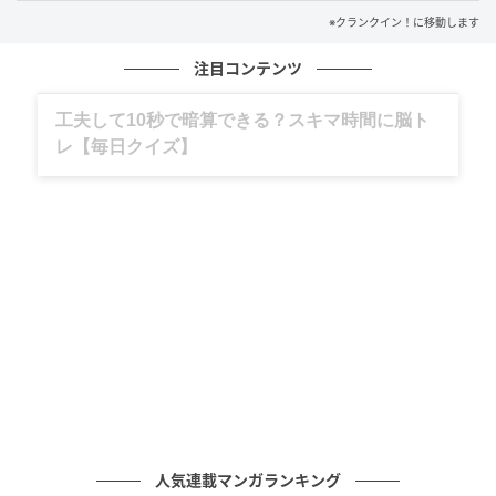
に』に箭内夢菜・曽田陵介・山下容莉枝ら出
※クランクイン！に移動します
演決定 物語の鍵握る
注目コンテンツ
の記事をもっとみる
グルメ、ギャグ、子育て、旅行記……全部、読
めます。
人気連載マンガランキング