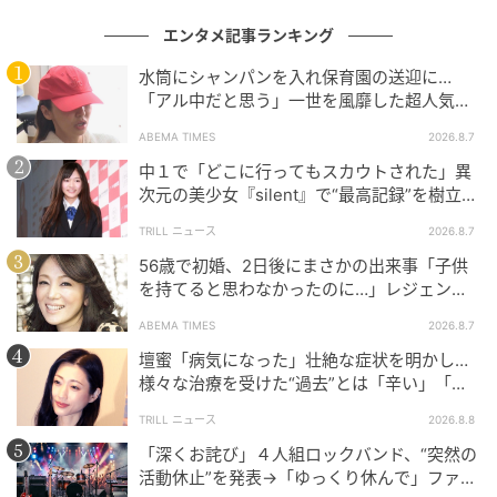
エンタメ記事ランキング
水筒にシャンパンを入れ保育園の送迎に…
「アル中だと思う」一世を風靡した超人気タ
レント、酒漬けだった日々を告白
ABEMA TIMES
2026.8.7
中１で「どこに行ってもスカウトされた」異
次元の美少女『silent』で“最高記録”を樹立し
た「反則級」の【トップ女優】
TRILL ニュース
2026.8.7
56歳で初婚、2日後にまさかの出来事「子供
を持てると思わなかったのに…」レジェンド
美魔女が当時の心境を告白
ABEMA TIMES
2026.8.7
壇蜜「病気になった」壮絶な症状を明かし…
様々な治療を受けた“過去”とは「辛い」「苦
しい」
TRILL ニュース
2026.8.8
「深くお詫び」４人組ロックバンド、“突然の
活動休止”を発表→「ゆっくり休んで」ファン