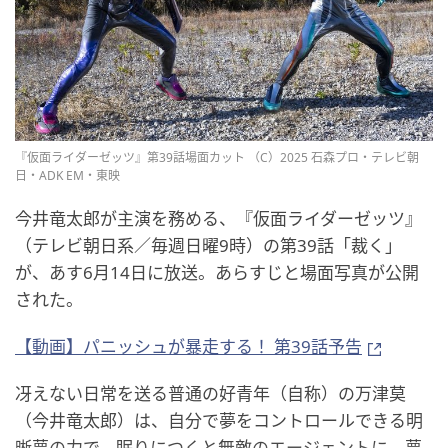
『仮面ライダーゼッツ』第39話場面カット （C）2025 石森プロ・テレビ朝
日・ADK EM・東映
今井竜太郎が主演を務める、『仮面ライダーゼッツ』
（テレビ朝日系／毎週日曜9時）の第39話「裁く」
が、あす6月14日に放送。あらすじと場面写真が公開
された。
【動画】パニッシュが暴走する！ 第39話予告
冴えない日常を送る普通の好青年（自称）の万津莫
（今井竜太郎）は、自分で夢をコントロールできる明
晰夢の力で、眠りにつくと無敵のエージェントに。夢