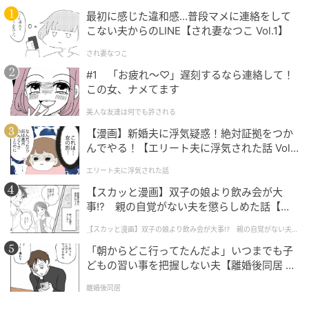
最初に感じた違和感…普段マメに連絡をして
こない夫からのLINE【され妻なつこ Vol.1】
され妻なつこ
#1 「お疲れ〜♡」遅刻するなら連絡して！
この女、ナメてます
美人な友達は何でも許される
【漫画】新婚夫に浮気疑惑！絶対証拠をつか
んでやる！【エリート夫に浮気された話 Vol.
1】
エリート夫に浮気された話
【スカッと漫画】双子の娘より飲み会が大
事!? 親の自覚がない夫を懲らしめた話【第1
話】
【スカッと漫画】双子の娘より飲み会が大事!? 親の自覚がない夫を
懲らしめた話
「朝からどこ行ってたんだよ」いつまでも子
どもの習い事を把握しない夫【離婚後同居 Vo
l.1】
離婚後同居