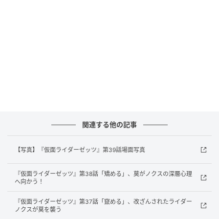
曜9時放送。
関連する他の記事
【写真】『仮面ライダーゼッツ』第39話場面写真
『仮面ライダーゼッツ』第39話予告
『仮面ライダーゼッツ』第38話「矯める」、莫がノクスの深層心理
元記事で読む
へ向かう！
次の記事
『仮面ライダーゼッツ』第37話「竄める」、改ざんされたライダー
ノクスが莫を襲う
内田理央×渡邊圭祐『夫を殺したはずなの