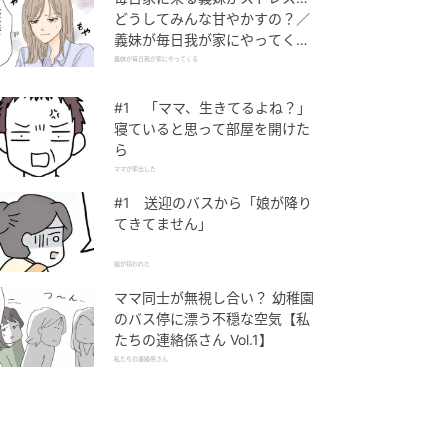
どうしてみんな甘やかすの？／
義妹が毎日我が家にやってくる
（1）【義父母がシンドイんで
義妹が毎日我が家にやってくる
す！ まんが】
#1 「ママ、生きてるよね？」
寝ていると思って部屋を開けた
ら
ママが家出した
#1 送迎のバスから「娘が降り
てきてません」
娘が拐われた
ママ同士が無視し合い？ 幼稚園
のバス停に漂う不穏な空気【私
たちの連絡係さん Vol.1】
私たちの連絡係さん