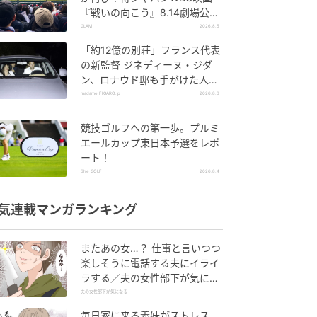
『戦いの向こう』8.14劇場公
開！
GLAM
2026.8.5
「約12億の別荘」フランス代表
の新監督 ジネディーヌ・ジダ
ン、ロナウド邸も手がけた人気
建築家に依頼した邸宅とは。
madame FIGARO.jp
2026.8.3
競技ゴルフへの第一歩。プルミ
エールカップ東日本予選をレポ
ート！
She GOLF
2026.8.4
気連載マンガランキング
またあの女…？ 仕事と言いつつ
楽しそうに電話する夫にイライ
ラする／夫の女性部下が気にな
る（1）【夫婦の危機 まんが】
夫の女性部下が気になる
毎日家に来る義妹がストレス…