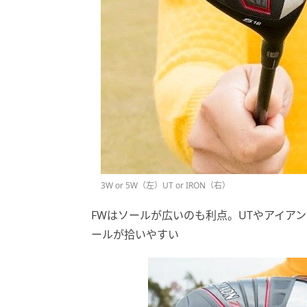
3W or 5W（左）UT or IRON（右）
FWはソールが広いのも利点。UTやアイア
ールが拾いやすい