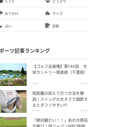
レシピ
どうぶつ
おでかけ
クイズ
占い
診断
ポーツ記事ランキング
【ゴルフ会員権】第140回 大
栄カントリー俱楽部（千葉県）
Regina
2026.8.5
飛距離の抑えて打つ方法を解
説！スイングの大きさで調節す
るとダフリやすい⁉
She GOLF
2026.8.5
「絶対観たい！！」あの大熱狂
が再び！侍ジャパンWBC映画