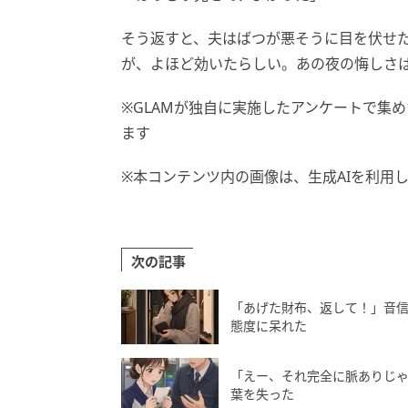
そう返すと、夫はばつが悪そうに目を伏せ
が、よほど効いたらしい。あの夜の悔しさ
※GLAMが独自に実施したアンケートで集
ます
※本コンテンツ内の画像は、生成AIを利用
次の記事
「あげた財布、返して！」音
態度に呆れた
「えー、それ完全に脈ありじ
葉を失った