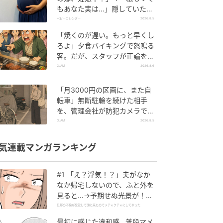
もあなた実は…」隠していた事
実を暴露した結果
ベビーカレンダー
2026.8.5
「焼くのが遅い。もっと早くし
ろよ」夕食バイキングで怒鳴る
客。だが、スタッフが正論を並
べた結果
GLAM
2026.8.6
「月3000円の区画に、また自
転車」無断駐輪を続けた相手
を、管理会社が防犯カメラで特
定した朝
GLAM
2026.8.5
気連載マンガランキング
#1 「え？浮気！？」夫がなか
なか帰宅しないので、ふと外を
見ると…→予期せぬ光景が！｜
旦那の不倫が発覚して頭に来た
旦那の不倫が発覚して頭に来たのでメチャクチャにしてやった
のでメチャクチャにしてやった
最初に感じた違和感…普段マメ