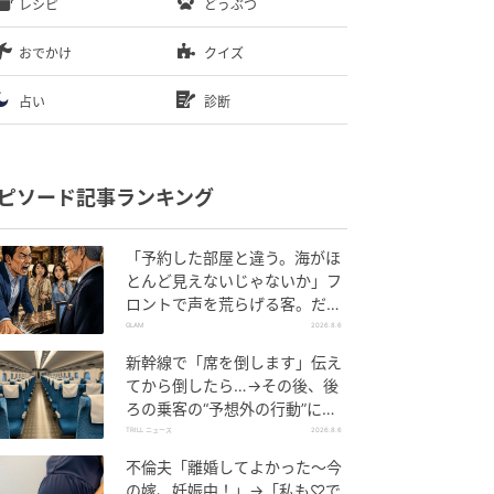
レシピ
どうぶつ
おでかけ
クイズ
占い
診断
ピソード記事ランキング
「予約した部屋と違う。海がほ
とんど見えないじゃないか」フ
ロントで声を荒らげる客。だ
が、支配人が予約記録を示した
GLAM
2026.8.6
結果
新幹線で「席を倒します」伝え
てから倒したら…→その後、後
ろの乗客の“予想外の行動”に
「不快ですぐに立ち去りまし
TRILL ニュース
2026.8.6
た」
不倫夫「離婚してよかった〜今
の嫁、妊娠中！」→「私も♡で