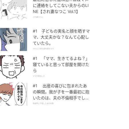
に連絡をしてこない夫からのLI
NE【され妻なつこ Vol.1】
され妻なつこ
#1 子どもの実名と顔を晒すマ
マ、大丈夫かな？なんて心配し
ていたら。
SNSに子供の顔を晒すママ
#1 「ママ、生きてるよね？」
寝ていると思って部屋を開けた
ら
ママが家出した
#1 出産の喜びに包まれたあ
の瞬間。我が子を一番最初に抱
いたのは、夫の不倫相手でし
た。
助産師と不倫した夫の末路