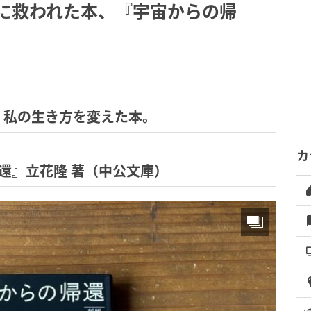
きに救われた本、『宇宙からの帰
ときに、私の生き方を変えた本。
カ
らの帰還』立花隆 著（中公文庫）