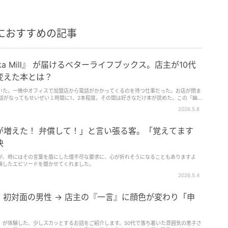
におすすめの記事
ka Mill』 が届けるベターライフブックス。店主が10代
変えた本とは？
いた。一晩中オフィスで加盟店から電話がかかってくるのを待つ仕事だった。お店が閉ま
話がなってもせいぜい１時間に1、2本程度。その間は好きなだけ本が読めた。この『幽
向かう商店街の本屋。いいタイトルだなと思ってバイトに持っていった。それがその後、
2026.5.8
翻訳小説との出合い。「まずはじめにブルーがいる。次にホワイトがいて、それからブラッ
ブラウンがいる。」という魅力的な書き出しからはじまる、ポール・オースターのニュー
なみに何年か経って、この本屋に立ち寄ろうとしたら、あとかたもなく消えてしまって駐
が増えた！ 弁償して！」と言い張る客。「覚えてます
決
が、時にはその言葉を盾にした理不尽な要求に、心が折れそうになることもありますよ
験したエピソードを聞かせてくれました。
2026.5.4
初対面の男性 → 店主の『一言』に顔色が変わり「申
）が体験した、少しスカッとするお話をご紹介します。50代で落ち着いた雰囲気の恵子さ