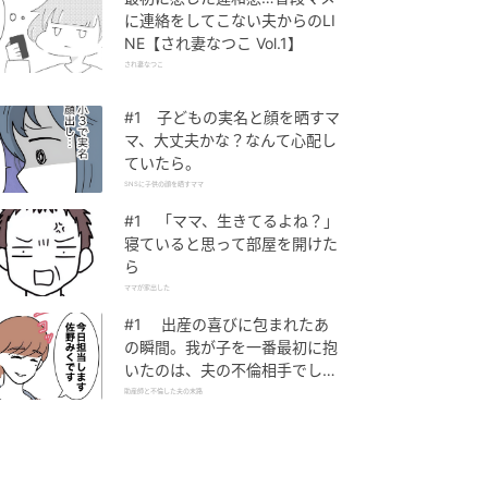
に連絡をしてこない夫からのLI
NE【され妻なつこ Vol.1】
され妻なつこ
#1 子どもの実名と顔を晒すマ
マ、大丈夫かな？なんて心配し
ていたら。
SNSに子供の顔を晒すママ
#1 「ママ、生きてるよね？」
寝ていると思って部屋を開けた
ら
ママが家出した
#1 出産の喜びに包まれたあ
の瞬間。我が子を一番最初に抱
いたのは、夫の不倫相手でし
た。
助産師と不倫した夫の末路