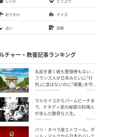
レシピ
どうぶつ
おでかけ
クイズ
占い
診断
ルチャー・教養記事ランキング
名前を書く紙も整理券もない…
フランス人が日本みたいに｢行
列｣に並ばないのに｢順番｣を守
れる謎システム
PRESIDENT WOMAN Online
2026.8.6
マルセイユからパームビーチま
で、ケネディ家の秘密の料理人
が歩んだ数奇な人生。
madame FIGARO.jp
2026.8.6
パリ・オペラ座エトワール、ポ
ール・マルクから日本のバレエ