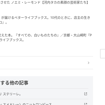
させた ノエミ・レーモンド【河内タカの素顔の芸術家たち】
 が届けるベターライフブックス。10代のときに、店主の生き
ロ』。
変えた本。『すべての、白いものたちの』／京都・大山崎町『P
ベターライフブックス。
連する他の記事
リ ステリーレ。
ン スメドレー〉のニットワンピース。