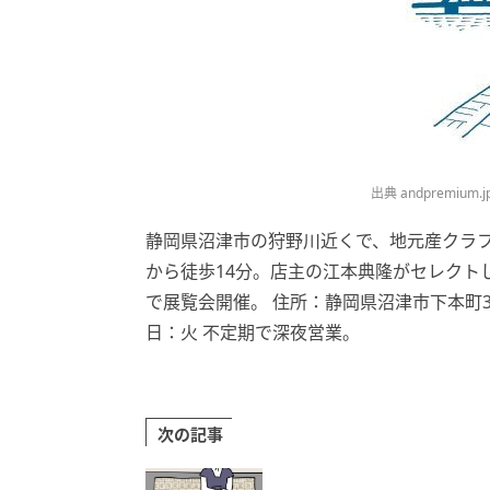
出典
andpremium.j
静岡県沼津市の狩野川近くで、地元産クラ
から徒歩14分。店主の江本典隆がセレクト
で展覧会開催。 住所：静岡県沼津市下本町34 営
日：火 不定期で深夜営業。
次の記事