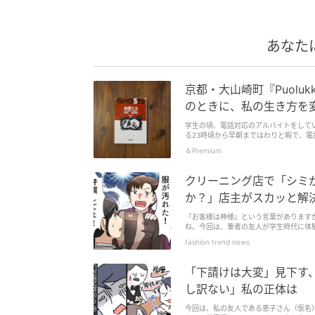
あなた
京都・大山崎町『Puoluk
のときに、私の生き方を
学生の頃、電話対応のアルバイトをして
る23時頃から早朝まではわりと暇で、電
霊たち』を買ったのは、そのオフィスに
＆Premium
30年以上ハマり続けることになる海外
クがいて、そもそものはじまりの前には
ヨーク三部作の一つと言われる名作。ち
クリーニング店で「シミ
車場になっていた。
か？」店主がスカッと解
『お客様は神様』という言葉があります
ね。今回は、筆者の友人が学生時代に体
fashion trend news
「下請けは大変」見下す、
し訳ない」私の正体は
今回は、私の友人である恵子さん（仮名