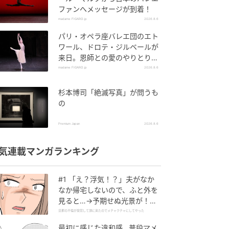
ファンへメッセージが到着！
madame FIGARO.jp
2026.8.6
パリ・オペラ座バレエ団のエト
ワール、ドロテ・ジルベールが
来日。恩師との愛のやりとりを
特別公開！
madame FIGARO.jp
2026.8.6
杉本博司「絶滅写真」が問うも
の
Premium Japan
2026.8.6
気連載マンガランキング
#1 「え？浮気！？」夫がなか
なか帰宅しないので、ふと外を
見ると…→予期せぬ光景が！｜
旦那の不倫が発覚して頭に来た
旦那の不倫が発覚して頭に来たのでメチャクチャにしてやった
のでメチャクチャにしてやった
最初に感じた違和感…普段マメ