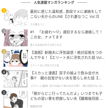
人気連載マンガランキング
最初に感じた違和感…普段マメに連絡をして
こない夫からのLINE【され妻なつこ Vol.1】
され妻なつこ
© 2025 DIE MY LOVE, LLC.
#1 「お疲れ〜♡」遅刻するなら連絡して！
この女、ナメてます
初上映となったカンヌ国際映画祭では、上映後に9分間
美人な友達は何でも許される
のスタンディングオベーションが巻き起こったとい
【漫画】新婚夫に浮気疑惑！絶対証拠をつか
う。熱狂というよりは、ただならないものに“触れてし
んでやる！【エリート夫に浮気された話 Vol.
まった”という沈黙ごと抱えた拍手だったのではないか
1】
エリート夫に浮気された話
と思う。完璧じゃない感情や、言葉にできない違和
【スカッと漫画】双子の娘より飲み会が大
感。そのどれかに覚えがあるなら、この物語は決して
事!? 親の自覚がない夫を懲らしめた話【第1
他人事ではいられない。
話】
【スカッと漫画】双子の娘より飲み会が大事!? 親の自覚がない夫を
懲らしめた話
「朝からどこ行ってたんだよ」いつまでも子
【6月12日（金）公開】映画『DIE MY LOVE
どもの習い事を把握しない夫【離婚後同居 Vo
／ダイ・マイ・ラブ』
l.1】
離婚後同居