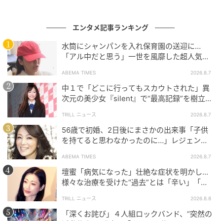
エンタメ記事ランキング
水筒にシャンパンを入れ保育園の送迎に…
「アル中だと思う」一世を風靡した超人気タ
レント、酒漬けだった日々を告白
ABEMA TIMES
2026.8.7
中１で「どこに行ってもスカウトされた」異
次元の美少女『silent』で“最高記録”を樹立し
た「反則級」の【トップ女優】
TRILL ニュース
2026.8.7
56歳で初婚、2日後にまさかの出来事「子供
を持てると思わなかったのに…」レジェンド
美魔女が当時の心境を告白
© 2025 DIE MY LOVE, LLC.
ABEMA TIMES
2026.8.7
壇蜜「病気になった」壮絶な症状を明かし…
出演／ジェニファー・ローレンス、ロバート・パティ
様々な治療を受けた“過去”とは「辛い」「苦
ンソン
しい」
TRILL ニュース
2026.8.8
監督／リン・ラムジー
「深くお詫び」４人組ロックバンド、“突然の