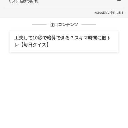
に目を逸らせない。
リスト 結婚の条件』
※GINGERに移動します
一方で、ロバート・パティンソンもまた絶妙。彼は彼
なりにグレースを気遣っている。けれど、決定的なと
注目コンテンツ
ころで気づいていない。優しさのつもりがほんの少し
ズレていて、やることなすこと、どこか噛み合わな
工夫して10秒で暗算できる？スキマ時間に脳ト
い。その“惜しさ”が、夫婦のあいだにじわじわと亀裂
レ【毎日クイズ】
を走らせていく。悪人ではないのに、寄り添いきれな
い。そのリアルさが苦い。