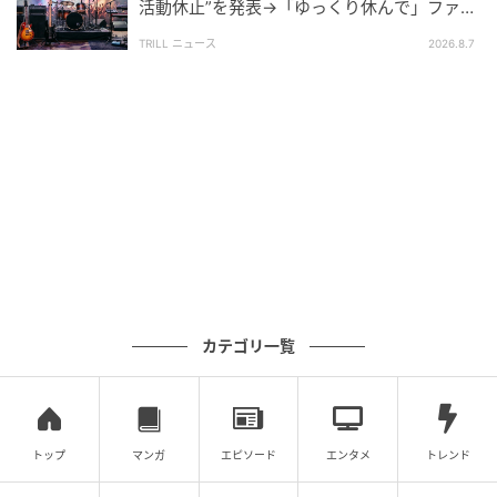
活動休止”を発表→「ゆっくり休んで」ファン
原作／アリアナ・ハルウィッチ 『Die, My Love』
心配の声
TRILL ニュース
2026.8.7
配給／クロックワークス
klockworx.com/diemylove
TEXT=南雲凛子
元記事で読む
次の記事
恋愛は条件のマッチング？現代に生きる私た
カテゴリ一覧
ちに刺さる『マテリアリスト 結婚の条件』
の記事をもっとみる
トップ
マンガ
エピソード
エンタメ
トレンド