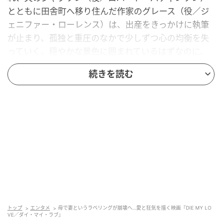
とともに田舎町へ移り住んだ作家のグレース（役／ジ
ェニファー・ローレンス）は、出産をきっかけに執筆
が止まり、孤独と重圧のなかで少しずつ心の均衡を失
っていく。穏やかな景色に囲まれているはずなのに、
彼女にとっての日常は、どこまでも息苦しい。社会と
続きを読む
のつながりは遠のき、現実と幻想の境界はゆっくりと
滲んでいく。
この映画の怖さは大きな事件が起きることではなく、
ほんの小さな“ズレ”が積み重なっていくところにあ
る。犬の鳴き声や虫の羽音、赤ちゃんを取り巻く生活
音までもが、グレースには不快なノイズとして迫って
くる。その音のひとつひとつが、彼女の神経を逆撫で
し、見ているこちらまで落ち着きを失わせる。
トップ
エンタメ
母で妻というラベリングが崩壊へ…愛と狂気を描く映画『DIE MY LO
VE／ダイ・マイ・ラブ』