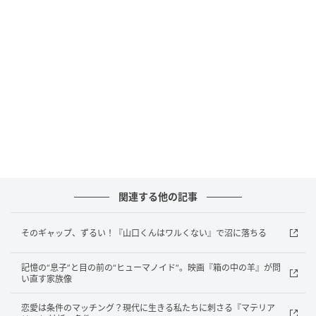
© 2025 DIE MY LOVE, LLC.
関連する他の記事
その中心にいるジェニファー・ローレンスの演技は凄
まじい。感情を大きく見せるというより、追い詰めら
そのギャップ、ずるい！『山口くんはワルくない』で沼に落ちる
れていく身体そのものを差し出すような、“むき出
し”の体当たり演技。撮影当時、彼女自身も母であり、
記憶の“息子”と目の前の“ヒューマノイド”。映画『箱の中の羊』が問
妊娠中だったことが、この役の感覚にどこかで重なっ
い直す家族像
ていたという事実も含めて、その痛いほどの生々しさ
恋愛は条件のマッチング？現代に生きる私たちに刺さる『マテリア