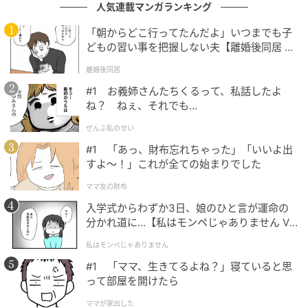
人気連載マンガランキング
※回答者からのコメントは原文ママです
「朝からどこ行ってたんだよ」いつまでも子
どもの習い事を把握しない夫【離婚後同居 Vo
※記事内容は執筆時点のものです。最新の内容をご確
l.1】
認ください
離婚後同居
#1 お義姉さんたちくるって、私話したよ
ね？ ねぇ、それでも…
文：坂上 恵
ぜんぶ私のせい
元記事で読む
#1 「あっ、財布忘れちゃった」「いいよ出
すよ〜！」これが全ての始まりでした
次の記事
ママ友の財布
福島県の市で「治安がいい」と思う市ランキ
入学式からわずか3日、娘のひと言が運命の
ング！ 2位「福島市」を抑えた1位は？【2026
分かれ道に…【私はモンペじゃありません Vo
年調査】
l.1】
私はモンペじゃありません
の記事をもっとみる
#1 「ママ、生きてるよね？」寝ていると思
って部屋を開けたら
ママが家出した