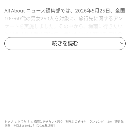
All About ニュース編集部では、2026年5月25日、全国
10〜60代の男女250人を対象に、旅行先に関するアン
ケートを実施しました。その中から、梅雨に行きたい
と思う「群馬県の旅行先」ランキングの結果をご紹介
します。
続きを読む
2位：伊香保温泉／34票
2位には、情緒あふれる石段街が有名な「伊香保温泉」
がランクイン。梅雨の雨に濡れた365段の石段はしっ
とりとした独特の風情を醸し出し、どこかノスタルジ
ックな雰囲気を引き立てます。「黄金の湯」「白銀
（しろがね）の湯」という2つの名湯を巡りながら、雨
の温泉街をのんびり散策する大人の旅にぴったりのス
トップ
おでかけ
梅雨に行きたいと思う「群馬県の旅行先」ランキング！ 2位「伊香保
温泉」を抑えた1位は？【2026年調査】