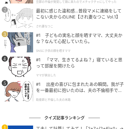
旦那の不倫が発覚して頭に来たのでメチャクチャにしてやった
クチャにしてやった
最初に感じた違和感…普段マメに連絡をして
こない夫からのLINE【され妻なつこ Vol.1】
され妻なつこ
#1 子どもの実名と顔を晒すママ、大丈夫か
な？なんて心配していたら。
SNSに子供の顔を晒すママ
#1 「ママ、生きてるよね？」寝ていると思
って部屋を開けたら
ママが家出した
#1 出産の喜びに包まれたあの瞬間。我が子
を一番最初に抱いたのは、夫の不倫相手でし
た。
助産師と不倫した夫の末路
クイズ記事ランキング
工夫して計算してみて！「2+7÷(2+6)×0」→