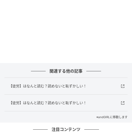
andGIRL
正解は「とろう」でした！
「徒労」は「とろう」と読み、頑張って努力や時間を
費やしたのに、結果がついてこないことを意味する言
葉です。「準備を重ねたイベントが雨で中止になって
しまった・・・」そんなときにぴったりな表現です
ね。漢字の成り立ちも面白くて、「徒」には「無駄
関連する他の記事
な」という意味があり、「労」は労力のこと。つま
り、文字通り〝無駄な労力〟という意味が込められて
【徒労】はなんと読む？読めないと恥ずかしい！
いるんです。なんとなく切ない響きがある言葉ですよ
ね。
【徒労】はなんと読む？読めないと恥ずかしい！
みなさんはわかりましたか？ぜひ、友だちや同僚に
※andGIRLに移動します
「知ってる？」と聞いてみて、話題にしてみてくださ
注目コンテンツ
い！