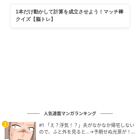
1本だけ動かして計算を成立させよう！マッチ棒
文／andGIRLweb編集部
出典元／コトバンク
クイズ【脳トレ】
元記事で読む
次の記事
発想を変えてみて！「8÷8/4」5秒で解ける？
の記事をもっとみる
人気連載マンガランキング
#1 「え？浮気！？」夫がなかなか帰宅しない
ので、ふと外を見ると…→予期せぬ光景が！
｜旦那の不倫が発覚して頭に来たのでメチャ