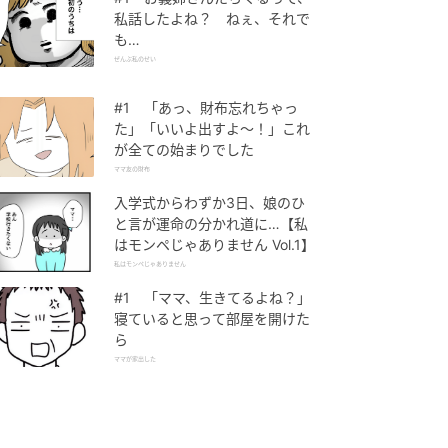
私話したよね？ ねぇ、それで
も…
ぜんぶ私のせい
#1 「あっ、財布忘れちゃっ
た」「いいよ出すよ〜！」これ
が全ての始まりでした
ママ友の財布
入学式からわずか3日、娘のひ
と言が運命の分かれ道に…【私
はモンペじゃありません Vol.1】
私はモンペじゃありません
#1 「ママ、生きてるよね？」
寝ていると思って部屋を開けた
ら
ママが家出した