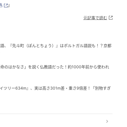
A
」
元記事で読む
用語、『先斗町（ぽんとちょう）』はポルトガル語説も！？京都
は
命のはかなさ」を説く仏教語だった！約1000年前から使われ
イツリー634m』、実は高さ301m差・重さ9倍差！「別物すぎ