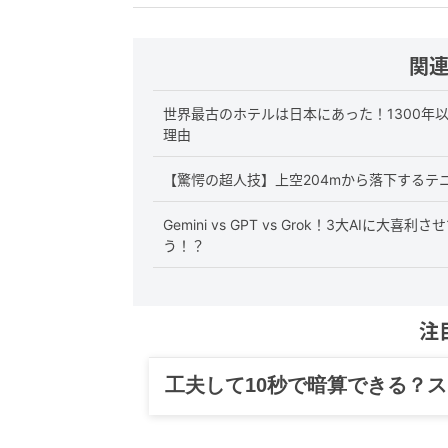
関
世界最古のホテルは日本にあった！1300年
理由
【驚愕の超人技】上空204mから落下する
Gemini vs GPT vs Grok！3大AI
う！？
注
グルメ、ギャグ、子育て、旅行