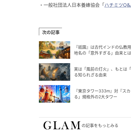
・一般社団法人日本養蜂協会「
ハチミツQ&
次の記事
『祇園』は古代インドの仏教
地名の「意外すぎる」由来と
実は「風前の灯火」、もとは「
る知られざる由来
『東京タワー333m』対『スカ
る」規格外の2大タワー
の記事をもっとみる