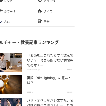
レシピ
どうぶつ
おでかけ
クイズ
占い
診断
ルチャー・教養記事ランキング
「お茶を出されたらすぐ飲んで
いい？」今さら聞けない訪問先
でのマナー
beauty news tokyo
2026.8.7
英語「dim lighting」の意味と
は？
朝時間.jp
2026.8.7
パリ・オペラ座バレエ学校、名
教師お墨付きのバレリーナたち