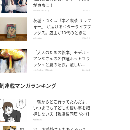
が東京に！
madame FIGARO.jp
2026.8.7
茨城・つくば『本と喫茶 サッフ
ォー』 が届けるベターライフブ
ックス。店主が10代のときに、
私の生き方を変えた本として挙
＆Premium
2026.8.6
げてくれた本は『くちびるから
散弾銃』。
「大人のための絵本」モデル・
アンヌさんの名作選ホットフラ
ッシュと夏の浴衣。激しい
「熱」が教えてくれた平和の絵
大人のおしゃれ手帖web
2026.8.7
本～『風が吹くとき』『やば
っ！』～vol.47
気連載マンガランキング
「朝からどこ行ってたんだよ」
いつまでも子どもの習い事を把
握しない夫【離婚後同居 Vol.1】
離婚後同居
#1 お義姉さんたちくるって、