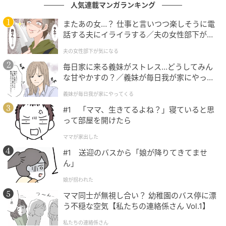
この記事の執筆者： 友野 カイ
人気連載マンガランキング
フリーライター及び編集補佐。スポーツの現場を取材
またあの女…？ 仕事と言いつつ楽しそうに電
する傍ら、テレビ好きが高じて複数のエンタメメディ
話する夫にイライラする／夫の女性部下が気
アでも執筆。中でもお笑い・バラエティ番組を網羅的
になる（1）【夫婦の危機 まんが】
夫の女性部下が気になる
に視聴し、エンタメ関連の情報収集源も大半がテレビ
毎日家に来る義妹がストレス…どうしてみん
から。宣伝会議「編集･ライター養成講座 総合コー
な甘やかすの？／義妹が毎日我が家にやって
ス」修了。
くる（1）【義父母がシンドイんです！ まん
義妹が毎日我が家にやってくる
が】
#1 「ママ、生きてるよね？」寝ていると思
文：友野 カイ
って部屋を開けたら
元記事で読む
ママが家出した
#1 送迎のバスから「娘が降りてきてませ
次の記事
ん」
「結婚指輪にこだわっていそうな女性芸能
娘が拐われた
人」ランキング！ 2位は「石原さとみ」、では
ママ同士が無視し合い？ 幼稚園のバス停に漂
1位は？
う不穏な空気【私たちの連絡係さん Vol.1】
の記事をもっとみる
私たちの連絡係さん