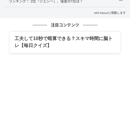
ランキング！ 2位「ジェシー」、僅差の1位は？
存在感を放ち続けています。一発ギャグを連発するこ
ともでき、相手の懐に入り込むコミュニケーション能
※All Aboutに移動します
力は魅力の1つです。
注目コンテンツ
アンケート回答では、「バラエティでよく体を張って
工夫して10秒で暗算できる？スキマ時間に脳ト
いると思う」（30代女性／福岡県）、「バラエティー
レ【毎日クイズ】
ですごく前に出て行ってるように見える」（30代男性
／千葉県）、「芸能界の交友関係がとても広い。どの
番組に出ていても物怖じせず高いパフォーマンスを発
揮している」（30代女性／神奈川県）、「明るくテン
ションが高く、トーク力やリアクションが面白いた
め。番組を盛り上げる力があり、バラエティで存在感
を発揮していると感じます」（30代女性／宮城県）な
どの声が集まりました。
※回答者からのコメントは原文ママです