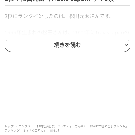
2位にランクインしたのは、松田元太さんです。
1999年生まれの松田さんは、2022年にTravis Japanの
メンバーとして全世界メジャーデビュー。卓越したダ
続きを読む
ンススキルでファンを魅了する一方、バラエティー番
組では天然キャラクターとして周囲に愛される存在で
す。『芸能人が本気で考えた！ドッキリGP』や『ぽか
ぽか』（ともにフジテレビ系）、『ザ！鉄腕！
DASH!!』（日本テレビ系）などへの出演を通じて、キ
ャラクターが広く浸透しています。
回答者からは、「いつも全力だけど、どこか抜けてい
るところがあり、自然に笑いを生んでいると思うか
ら」（30代女性／新潟県）、「あまりかっこよさなど
トップ
エンタメ
【30代が選ぶ】バラエティー力が高い「STARTO社の若手タレント」
売りにしていなさそう。素の雰囲気が世代関係なく受
ランキング！ 2位「松田元太」、1位は？