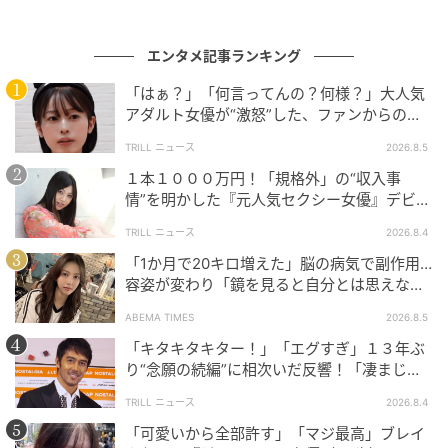
エンタメ記事ランキング
「はぁ？」「何言ってんの？何様？」大人気
アダルト女優が“激怒”した、ファンからの
【質問】とは
TRILL ニュース
2026.8.5
１本１０００万円！「規格外」の“収入事
情”を明かした『元人気セクシー女優』デビュ
ー作が“１０万本”を記録した逸材
TRILL ニュース
2026.8.4
「1か月で20キロ増えた」脳の病気で副作用…
容姿が変わり「鏡を見ると自分とは思えなか
った」壮絶な闘病生活明かす
ABEMA TIMES
2026.8.5
「キタキタキター！」「エグすぎ」１３年ぶ
り“念願の続編”に相次いだ反響！「凄まじく
面白い」“賞 総なめ”『伝説級ドラマ』
TRILL ニュース
2026.8.4
「可愛いから全部許す」「マジ最高」ブレイ