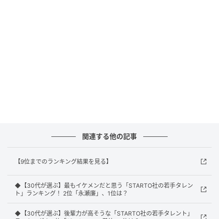
けそう」（30代男性／山口県）、「天性でおもしろい
ので」（30代女性／大阪府）、「周りから愛され力が
抜群にすごくて、天然な性格なのかその場の空気を明
るくできる力を持っているから」（30代男性／東京
都）などのコメントが寄せられました。
1位：ジェシー（SixTONES）／116票
1位は、ジェシーさんでした。
関連する他の記事
1996年生まれのジェシーさんは、SixTONESのメンバ
【9位までのランキング結果を見る】
ーとして活躍。端正なルックスからは想像つかない陽
◆【30代が選ぶ】最もイケメンだと思う「STARTO社の若手タレン
気なキャラクターで、『有吉ゼミ』（日本テレビ系）
ト」ランキング！ 2位「永瀬廉」、1位は？
やレギュラーを務める『ハマダ歌謡祭★オオカミ少
◆【30代が選ぶ】後輩力が高そうな「STARTO社の若手タレント」
年』（TBS系）といった数多くのバラエティー番組で