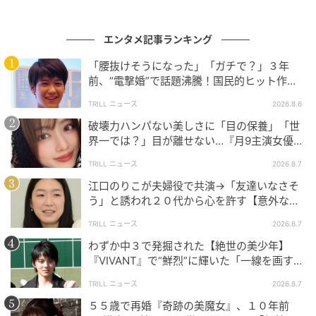
エンタメ記事ランキング
「腰抜けそうになった」「ガチで？」３年
前、“電撃婚”で話題沸騰！国民的ヒット作
『逃げ恥』で異彩放った【国宝級イケメン】
TRILL ニュース
2026.8.6
破壊力ハンパない美しさに「目の保養」「世
界一では？」目が離せない…『月9主演女優
（34歳）』“極上”美ショットがすごい
TRILL ニュース
2026.8.7
江口のりこが夫婦役で共演→「友達いなさそ
う」と誘われ２０代から心を許す【意外な親
友芸人】とは？
TRILL ニュース
2026.8.7
わずか中３で発掘された【絶世の美少年】
『VIVANT』で“鮮烈”に輝いた「一線を画す」
イケメン俳優
TRILL ニュース
2026.8.7
５５歳で再婚『奇跡の美魔女』、１０年前