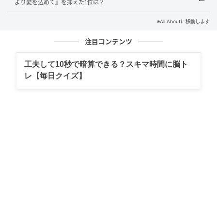
より愛を込めて』を抑えた1位は？
から、イケメンエリートに転身した最恐毒舌男。普段
のイメージとは真逆のイラつく上司キャラクターです
※All Aboutに移動します
が、胸キュンポイントを押さえて好演しています。
注目コンテンツ
回答コメントでは「小芝風花との掛け合いが良かっ
工夫して10秒で暗算できる？スキマ時間に脳ト
た」（50代女性／埼玉県）、「イケメンエリート役が
レ【毎日クイズ】
ぴったりだった」（30代女性／奈良県）、「王道ラブ
コメの中でも中島健人さんらしい王子様感が特にハマ
っていて、代表作として印象に残っています」（30代
男性／茨城県）などの声が集まりました。
※回答コメントは原文ママです
この記事の執筆者： くま なかこ
編プロ出身のフリーランスエディター。編集・執筆・
校閲・SNS運用担当として月間120本以上のコンテンツ
制作に携わっています。得意なジャンルはライフスタ
イル・金融・育児・エンタメ関連。