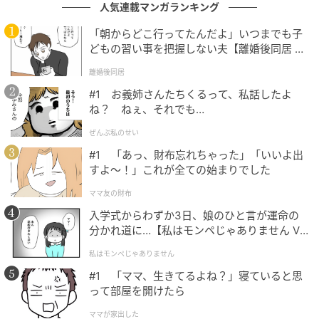
人気連載マンガランキング
「朝からどこ行ってたんだよ」いつまでも子
文：くま なかこ
どもの習い事を把握しない夫【離婚後同居 Vo
l.1】
元記事で読む
離婚後同居
#1 お義姉さんたちくるって、私話したよ
次の記事
ね？ ねぇ、それでも…
【30代が選ぶ】バラエティー力が高い「STAR
ぜんぶ私のせい
TO社の若手タレント」ランキング！ 2位「松
#1 「あっ、財布忘れちゃった」「いいよ出
田元太」、1位は？
すよ〜！」これが全ての始まりでした
の記事をもっとみる
ママ友の財布
入学式からわずか3日、娘のひと言が運命の
分かれ道に…【私はモンペじゃありません Vo
l.1】
私はモンペじゃありません
#1 「ママ、生きてるよね？」寝ていると思
って部屋を開けたら
ママが家出した