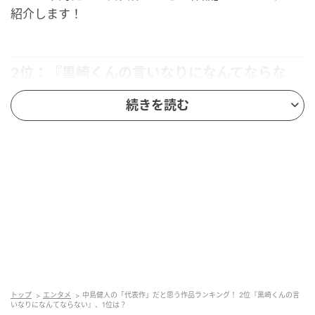
紹介します！
2位：『黒崎くんの言いなりになんてならな
い』（黒崎晴人）／57票
続きを読む
2位にランクインしたのは、2016年公開の映画『黒崎
くんの言いなりになんてならない』です。映画主演3作
目で初となるラブストーリー。中島さんは悪魔級のドS
男子・黒崎晴人を演じています。
小松菜奈さん演じるヒロインに強引に顎クイするな
ど、ドキドキさせられる行動が満載。嵐の夜のバック
ハグや、教室での「耳かぷ」など、原作の名シーンも
忠実に再現されています。
トップ
エンタメ
中島健人の「代表作」だと思う作品ランキング！ 2位『黒崎くんの言
いなりになんてならない』、1位は？