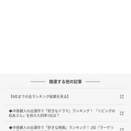
回答者からは「ドSな役がハマっていたから」（20代
女性／東京都）、「アイドルのケンティーと相性が良
かったから」（30代女性／東京都）、「漫画のイメー
ジ通りだったから」（40代男性／大阪府）といったコ
メントが寄せられています。
1位：『彼女はキレイだった』（長谷部宗介）
／72票
関連する他の記事
1位にランクインしたのは、ドラマ『彼女はキレイだっ
た』（カンテレ・フジテレビ系／2021年）です。小芝
【9位までの全ランキング結果を見る】
風花さんとダブル主演を務めた韓国の同名ドラマの日
本リメイク版。
◆中島健人の出演作で「好きなドラマ」ランキング！ 『リビングの
松永さん』を抑えた同率1位は？
中島さん演じる長谷部宗介は、さえない太っちょ少年
◆中島健人の出演作で「好きな映画」ランキング！ 2位『ラーゲリ