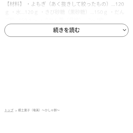
【材料】 ・よもぎ（あく抜きして絞ったもの）…120
ｇ ・水…120ｇ ・きび砂糖（黒砂糖）…150ｇ ・だん
ご粉…150ｇ～ ・さねん葉（月桃）…3～4枚
続きを読む
トップ
郷土菓子（奄美）～かしゃ餅～
出典：リビングかごしまWeb