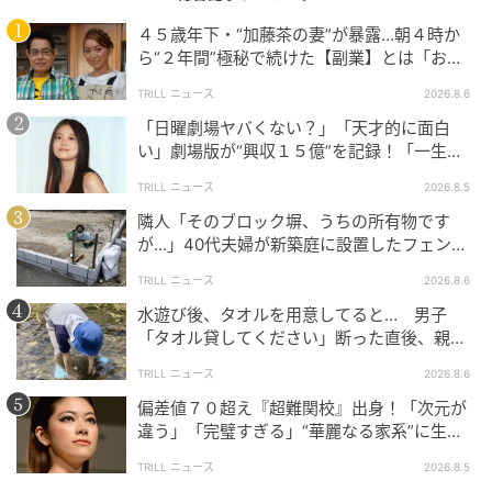
４５歳年下・“加藤茶の妻”が暴露…朝４時か
ら“２年間”極秘で続けた【副業】とは「お金
を稼ぐのって大変」
TRILL ニュース
2026.8.6
「日曜劇場ヤバくない？」「天才的に面白
い」劇場版が“興収１５億”を記録！「一生言
い続ける」放送後も続く“切望の声”
TRILL ニュース
2026.8.5
隣人「そのブロック塀、うちの所有物です
が…」40代夫婦が新築庭に設置したフェン
ス、直後に迫られた"顛末"
TRILL ニュース
2026.8.6
水遊び後、タオルを用意してると… 男子
出典：リビングかごしまWeb
「タオル貸してください」断った直後、親が
大声で放った一言に絶句
※よもぎの絞りがあまいと成形しにくいので、流動性
TRILL ニュース
2026.8.6
がある場合は、だんご粉を足してください。
偏差値７０超え『超難関校』出身！「次元が
違う」「完璧すぎる」“華麗なる家系”に生ま
れた【規格外の逸材】
TRILL ニュース
2026.8.5