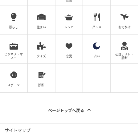
教養
暮らし
住まい
レシピ
グルメ
おでかけ
ビジネス・マ
心理テスト・
クイズ
恋愛
占い
ネー
診断
出典：リビングかごしまWeb
スポーツ
診断
ページトップへ戻る
サイトマップ