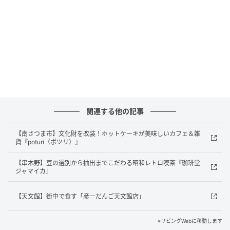
【作り方】 １．ミキサーに、【よもぎ】と分量の水を
入れてペースト状にする。
関連する他の記事
【南さつま市】文化財を改装！ホットケーキが美味しいカフェ＆雑
貨『poturi（ポツリ）』
【串木野】豆の選別から抽出までこだわる昭和レトロ喫茶『珈琲堂
ジャマイカ』
【天文館】街中で食す「彦一だんご天文館店」
出典：リビングかごしまWeb
※リビングWebに移動します