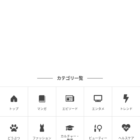
カテゴリ一覧
出典：リビングかごしまWeb
４．葉を広げ、まんなかに生地をのせます（40ｇ目
トップ
マンガ
エピソード
エンタメ
トレンド
安）。両方から、包みます。
カルチャー・
どうぶつ
ファッション
ビューティー
ヘルスケア