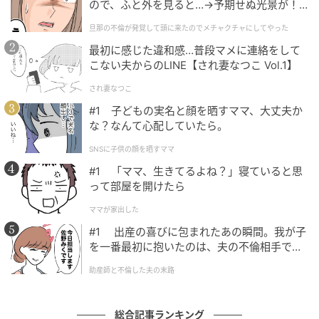
ので、ふと外を見ると…→予期せぬ光景が！
｜旦那の不倫が発覚して頭に来たのでメチャ
旦那の不倫が発覚して頭に来たのでメチャクチャにしてやった
クチャにしてやった
最初に感じた違和感…普段マメに連絡をして
こない夫からのLINE【され妻なつこ Vol.1】
され妻なつこ
#1 子どもの実名と顔を晒すママ、大丈夫か
な？なんて心配していたら。
SNSに子供の顔を晒すママ
#1 「ママ、生きてるよね？」寝ていると思
って部屋を開けたら
ママが家出した
出典：リビングかごしまWeb
#1 出産の喜びに包まれたあの瞬間。我が子
を一番最初に抱いたのは、夫の不倫相手でし
３．２にだんご粉を入れてよく混ぜる。熱いので手で
た。
する場合は注意を！
助産師と不倫した夫の末路
総合記事ランキング