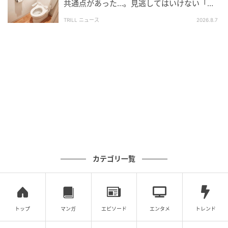
共通点があった…。見逃してはいけない「危
険なサイン」とは？【医師が解説】
先行販売ラインナップ
TRILL ニュース
2026.8.7
カテゴリ一覧
先行販売は2026年6月3日（水）10時より、JEWLINGE
公式オンラインショップで開始します。
トップ
マンガ
エピソード
エンタメ
トレンド