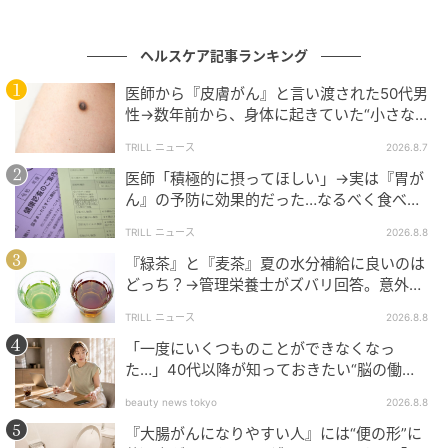
ヘルスケア記事ランキング
医師から『皮膚がん』と言い渡された50代男
性→数年前から、身体に起きていた“小さな異
変”に「あのとき受診していれば…」
TRILL ニュース
2026.8.7
医師「積極的に摂ってほしい」→実は『胃が
カケンテストセンターによる測定で、本商品は市販の
ん』の予防に効果的だった…なるべく食べる
おりものシートと比較して約220倍の通気性が確認さ
べき“理想的な食材”とは？
TRILL ニュース
2026.8.8
れています。
『緑茶』と『麦茶』夏の水分補給に良いのは
どっち？→管理栄養士がズバリ回答。意外と
天然コットン100%の構造がムレを抑え、日中の長時間
知られてない“正しい飲み分け方”とは？
着用でも快適な状態を保ちます。
TRILL ニュース
2026.8.8
「一度にいくつものことができなくなっ
夏の長期化による発汗や、年齢とともに変化するバリ
た…」40代以降が知っておきたい“脳の働
ア機能の低下が気になる場面での日常ケアとして設計
き”の変化
beauty news tokyo
2026.8.8
されています。
『大腸がんになりやすい人』には“便の形”に