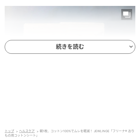
続きを読む
ブランド：JEWLINGE（ジュランジェ）
商品名：フリーナ おりもの用コットンシート
素材：天然コットン100%（片面起毛）
サイズ：15.5cm
トップ
ヘルスケア
朝1枚、コットン100%でムレを軽減！ JEWLINGE「フリーナ® おり
もの用コットンシート」
仕様：テープ付き・日本製