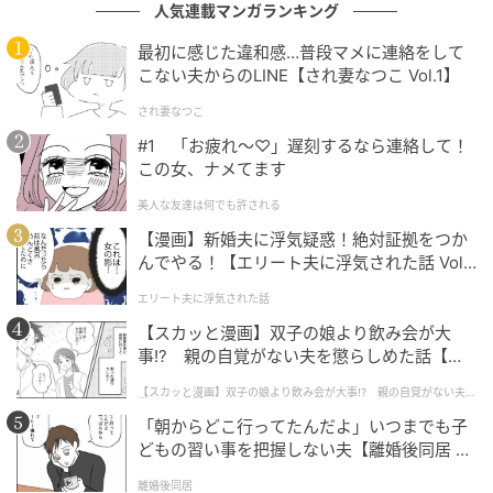
人気連載マンガランキング
最初に感じた違和感…普段マメに連絡をして
肌に触れる面は天然コットン100%で、国内の針布起毛
こない夫からのLINE【され妻なつこ Vol.1】
技術によって極限まで起毛した表面に仕上げられてい
され妻なつこ
ます。
#1 「お疲れ〜♡」遅刻するなら連絡して！
この女、ナメてます
デリケートゾーンに直接当たる面が柔らかい繊維で覆
美人な友達は何でも許される
われているため、化学繊維素材の一般的なおりものシ
【漫画】新婚夫に浮気疑惑！絶対証拠をつか
ートとは異なる肌触りを持ちます。
んでやる！【エリート夫に浮気された話 Vol.
1】
エリート夫に浮気された話
市販品の約220倍の通気性
【スカッと漫画】双子の娘より飲み会が大
事!? 親の自覚がない夫を懲らしめた話【第1
話】
【スカッと漫画】双子の娘より飲み会が大事!? 親の自覚がない夫を
懲らしめた話
「朝からどこ行ってたんだよ」いつまでも子
どもの習い事を把握しない夫【離婚後同居 Vo
l.1】
離婚後同居