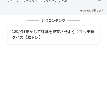
る予定です。
ズニーシー｢ファンタジースプリングス｣まとめ
※Dtimesに移動します
6月3日の先行販売は、約2週間分のトライアル14枚入
（税込1,100円）と、毎日の使用を想定したスタンダー
注目コンテンツ
ドな42枚入（税込2,390円）の2種類で展開します。
1本だけ動かして計算を成立させよう！マッチ棒
クイズ【脳トレ】
天然コットン100%の起毛素材