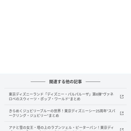
先行販売開始日：2026年6月3日（水）10時〜
販売場所：JEWLINGE公式オンラインショップ
本格発売予定：2026年8月
「JEWLINGE（ジュランジェ）」は、布ナプキン専門店
として培った素材・製法の知見をもとに開発した「フ
リーナ® おりもの用コットンシート」を2026年6月3日
より先行販売します。
既存の「フリーナ®」シリーズは使用者88名を対象と
したアンケートで約90%が「生理中のストレスが軽く
関連する他の記事
なった」と回答しており、その実績をベースに、生理
東京ディズニーランド「ディズニー・パルパルーザ」第6弾“ヴァネ
期間以外の日常的なおりもの対策という新しい用途へ
ロペのスウィーツ・ポップ・ワールド”まとめ
展開した商品です。
きらめくジュビリーブルーの世界！東京ディズニーシー25周年“スパ
ークリング・ジュビリー”まとめ
先行販売は簡易パッケージによる数量限定での提供と
なり、反響をもとに正式パッケージで8月に本格発売す
アナと雪の女王・塔の上のラプンツェル・ピーターパン！東京ディ