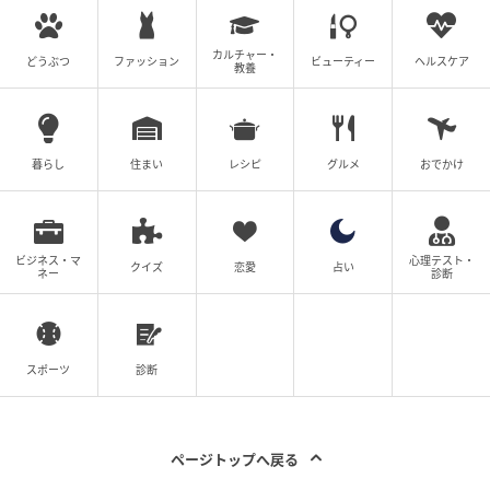
数量限定のため、予定数量に達した場合は一時的に品
薄・入荷待ちとなる場合があります。
カルチャー・
どうぶつ
ファッション
ビューティー
ヘルスケア
教養
フリーナ おりもの用コットンシート 14枚入（トラ
イアル）：税込1,100円
フリーナ おりもの用コットンシート 42枚入（簡易
暮らし
住まい
レシピ
グルメ
おでかけ
パッケージ）：税込2,390円
ビジネス・マ
心理テスト・
クイズ
恋愛
占い
ネー
診断
スポーツ
診断
ページトップへ戻る