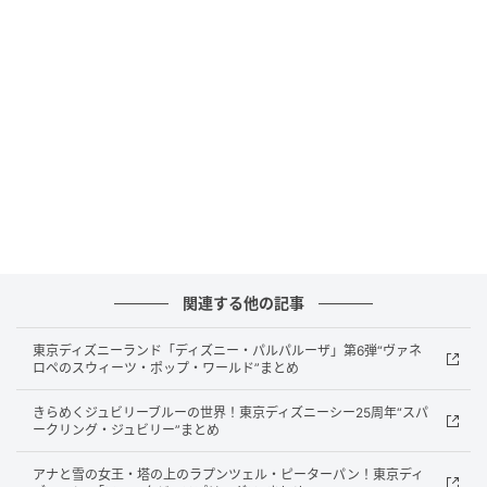
施設名：THE BAMBOO FOREST（ザ・バンブーフォ
レスト）
所在地：千葉県市原市山小川790
アクセス：東京方面から車で約1時間 / 東京駅から高
速バスで約1時間15分 / 「市原鶴舞バスターミナル」
または小湊鉄道「高滝駅」発着で無料送迎あり（要予
約）
公式サイト：bamboo-forest.jp
Instagram：the_bambooforest
関連する他の記事
東京ディズニーランド「ディズニー・パルパルーザ」第6弾“ヴァネ
THE BAMBOO FORESTは、東京から約1時間でアクセ
ロペのスウィーツ・ポップ・ワールド”まとめ
スできる千葉県市原市のグランピング施設です。
きらめくジュビリーブルーの世界！東京ディズニーシー25周年“スパ
ークリング・ジュビリー”まとめ
ふれあい動物園 アニマルワンダーリゾウト・サユリワ
ールド（市原ぞうの国）に隣接しており、宿泊プラン
アナと雪の女王・塔の上のラプンツェル・ピーターパン！東京ディ