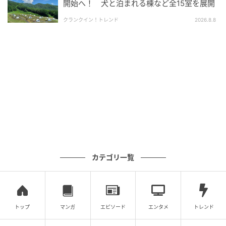
開始へ！ 犬と泊まれる棟など全15室を展開
クランクイン！トレンド
2026.8.8
朝食の場所となるキリンテラスでは、キリンが間近ま
で顔を近づけてくる距離感が体験できます。
朝食後は宿泊者限定で開園前のサユリワールドを散策
でき、一般来園者より先に動物たちと過ごす時間が用
意されています。
料金は大人（中学生以上）3,000円、子ども（3歳〜小
学生）1,500円、2歳以下は無料です。
集合：8:15 ザ・バンブーフォレストフロント前
カテゴリ一覧
体験時間：8:25〜9:15（キリンテラスへ案内、キリ
ンと朝食）
終了後：開園前の動物園を散策
トップ
マンガ
エピソード
エンタメ
トレンド
料金：大人（中学生以上）3,000円 / 子ども（3歳〜
小学生）1,500円 / 2歳以下無料