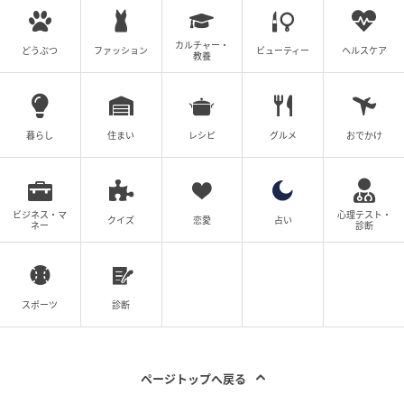
天候や動物の体調等により中止の場合あり
カルチャー・
どうぶつ
ファッション
ビューティー
ヘルスケア
教養
流しそうめん食べ放題付きプラン
暮らし
住まい
レシピ
グルメ
おでかけ
ビジネス・マ
心理テスト・
クイズ
恋愛
占い
ネー
診断
スポーツ
診断
ページトップへ戻る
夏季限定の「流しそうめん食べ放題付きプラン（そう