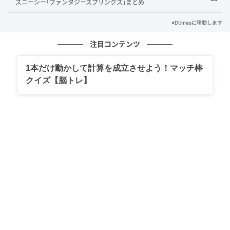
にはサユリワールドの入園チケット1回分が含まれてい
ズニーシー｢ファンタジースプリングス｣まとめ
ます。
※Dtimesに移動します
客室は全6棟で、竹林に佇むロフト付きのツリーハウス
注目コンテンツ
「キリン庵」やラグジュアリーなドームテントなど、
1本だけ動かして計算を成立させよう！マッチ棒
それぞれ異なる動物をテーマにしたインテリアが特徴
クイズ【脳トレ】
で、冷暖房完備のホテルのような快適さを備えていま
す。
施設内では看板猫のばんとぷーをデザインしたオリジ
ナルクッキーパフェ（抹茶）やTHE BAMBOO FOREST
オリジナルブレンドコーヒーも提供されており、グラ
ンピング滞在の合間に動物園からやってきたクジャク
が敷地内を歩き回ることもあります。
動物と竹林に包まれた非日常の空間が、都市部では体
験できない滞在を提供しています。