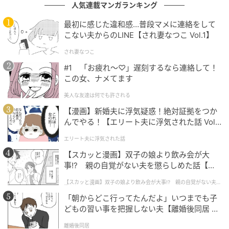
人気連載マンガランキング
キリンと朝食オプション
最初に感じた違和感…普段マメに連絡をして
こない夫からのLINE【され妻なつこ Vol.1】
され妻なつこ
#1 「お疲れ〜♡」遅刻するなら連絡して！
この女、ナメてます
美人な友達は何でも許される
【漫画】新婚夫に浮気疑惑！絶対証拠をつか
んでやる！【エリート夫に浮気された話 Vol.
1】
エリート夫に浮気された話
【スカッと漫画】双子の娘より飲み会が大
事!? 親の自覚がない夫を懲らしめた話【第1
話】
【スカッと漫画】双子の娘より飲み会が大事!? 親の自覚がない夫を
懲らしめた話
「キリンと朝食」オプションは、THE BAMBOO
「朝からどこ行ってたんだよ」いつまでも子
FOREST宿泊者限定で提供される期間限定プランです。
どもの習い事を把握しない夫【離婚後同居 Vo
l.1】
離婚後同居