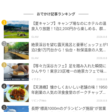
ピクニックバスケットに収まったフルーツ入り仕切り
弁当・サラダ・パンの盛り合わせ・グラノーラ・ジュ
おでかけ記事ランキング
ースのフルセットを、隣接するサユリワールドの「キ
リンテラス」で味わいます。
【夏キャンプ】キャンプ場なのにホテルの温
泉入り放題！1泊2,200円から楽しめる、群馬
2026年は3月19日（木）宿泊分から開始されており、
『サンバードキャンプガーデン』
GLAM
2026.8.8
終了日は未定です。
絶景渓谷を望む露天風呂と豪華ビュッフェが1
泊2食1万円台から！仙台・秋保温泉の人気コ
スパ宿『秋保グランドホテル』
GLAM
2026.8.8
【等々力渓谷カフェ】足を踏み入れた瞬間に
ひんやり！東京23区唯一の絶景カフェで味わ
える本格コーヒー
イチオシ
2026.8.8
【天満橋】懐かしくおいしい老舗の味！1950
年創業の人気の洋食食堂のポークチャップ！
「グリル ABC」
リビングWeb
2026.8.8
長野“標高1000mのグランピング施設”が営業