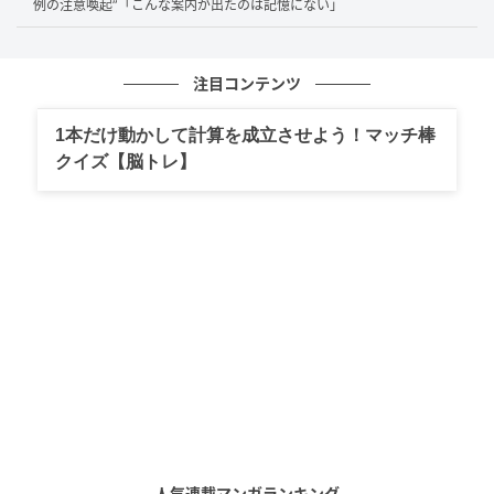
例の注意喚起”「こんな案内が出たのは記憶にない」
エンブレム中央の八咫烏モチーフ
胸のエンブレムのモチーフ・八咫烏の黒目部分のピッ
注目コンテンツ
チが粗く見えたり、円形が崩れて見えたりする場合が
1本だけ動かして計算を成立させよう！マッチ棒
あるとされます。赤いラインが羽の部分にまでかかる
クイズ【脳トレ】
など、全体のデザインバランスに違和感が出るケース
もあるようです。
文字のプリント
偽造品は文字の周りにフィルムが残っており、正規品
のように文字がきれいにプリントされていません。
アディダスのスリーストライプス
スリーストライプスは、正規品が白糸で統一されてい
人気連載マンガランキング