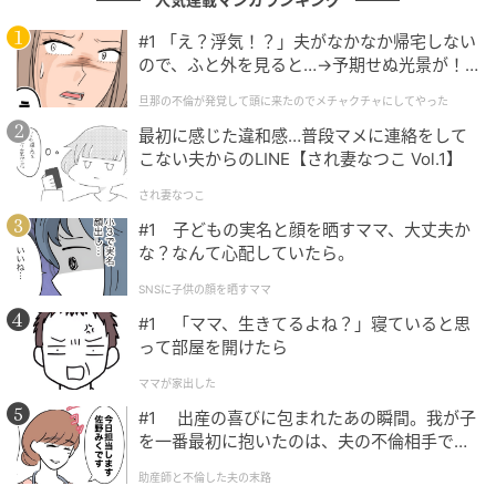
るのに対し、偽造品では複数色の糸が混在する場合が
#1 「え？浮気！？」夫がなかなか帰宅しない
あると説明されています。
ので、ふと外を見ると…→予期せぬ光景が！
｜旦那の不倫が発覚して頭に来たのでメチャ
旦那の不倫が発覚して頭に来たのでメチャクチャにしてやった
クチャにしてやった
赤外線カメラで確認した際の縫製糸の反応
最初に感じた違和感…普段マメに連絡をして
こない夫からのLINE【され妻なつこ Vol.1】
赤外線カメラで縫製糸を確認すると、正規品は白く映
るのに対し、偽造品は黒っぽく反応します。
され妻なつこ
#1 子どもの実名と顔を晒すママ、大丈夫か
な？なんて心配していたら。
国旗の枠
SNSに子供の顔を晒すママ
国旗の枠部分も、正規品は光沢のあるプリントなのに
#1 「ママ、生きてるよね？」寝ていると思
って部屋を開けたら
対し、偽造品は光沢のないプリントになっています。
ママが家出した
単体で判断するより、エンブレム、縫製、質感を重ね
#1 出産の喜びに包まれたあの瞬間。我が子
て確認することが大切そうです。スニダン側は、今後
を一番最初に抱いたのは、夫の不倫相手でし
も最新の鑑定情報を発信していく姿勢も示していま
た。
助産師と不倫した夫の末路
す。