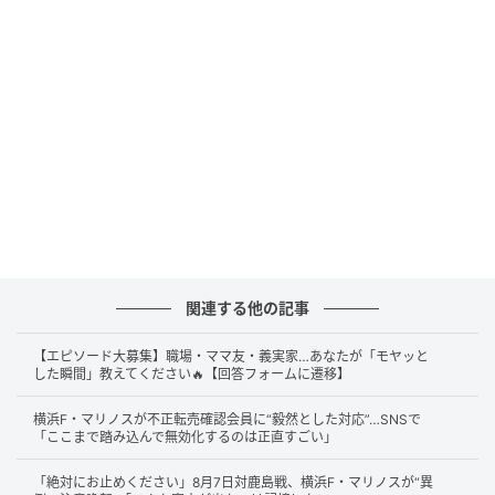
示したうえで、本物との見分け方を動画で示し、購入
前に確認したいポイントを共有する注意喚起の投稿で
す。
人気商品は流通が活発になる分、見た目を似せた商品
も紛れ込みやすくなります。今回の発信は、購入前に
確認すべき視点が増えていることを改めて示したもの
といえそうです。
細部で見たい真贋ポイント
関連する他の記事
【エピソード大募集】職場・ママ友・義実家…あなたが「モヤッと
公開情報で確認できる範囲では、ホームユニフォーム
した瞬間」教えてください🔥【回答フォームに遷移】
の見分け方として、胸元エンブレムの細部や3本ライン
横浜F・マリノスが不正転売確認会員に“毅然とした対応”…SNSで
の縫製、国旗まわりの質感などが挙げられていまし
「ここまで踏み込んで無効化するのは正直すごい」
た。
「絶対にお止めください」8月7日対鹿島戦、横浜F・マリノスが“異