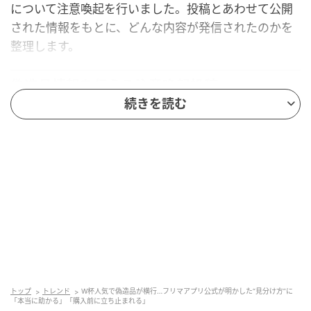
について注意喚起を行いました。投稿とあわせて公開
された情報をもとに、どんな内容が発信されたのかを
整理します。
偽造品情報を伝える注意喚起投稿
続きを読む
スニダンの公式Xアカウントは、「adidas Japan 2026
Home Replica Jersey "Japan Blue/Ash Blue"」の偽造
品情報を報告し、フリマアプリ上で偽造品が多く流通
しているとして注意を呼びかけました。
スニダンの運営会社である株式会社SODAもあわせて、
日本代表チームのサッカーユニフォームをめぐる偽造
品のトレンドレポートを公開しています。
今回の投稿は、単に人気商品を紹介する内容ではあり
トップ
トレンド
W杯人気で偽造品が横行…フリマアプリ公式が明かした“見分け方”に
ません。どのモデルに偽造品情報が出ているのかを明
「本当に助かる」「購入前に立ち止まれる」