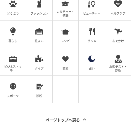
カルチャー・
どうぶつ
ファッション
ビューティー
ヘルスケア
教養
購入前に立ち止まる意味
今回の注意喚起が示したのは、人気商品ほど「欲しい
暮らし
住まい
レシピ
グルメ
おでかけ
気持ち」と「確認の必要性」が同時に大きくなるとい
うことです。価格や写真の印象だけで判断すると、後
から不安が残る買い物になりかねません。だからこ
ビジネス・マ
心理テスト・
クイズ
恋愛
占い
そ、エンブレムや縫製、国旗まわりの質感といった細
ネー
診断
部に目を向ける視点が、これまで以上に重要になって
きます。
スポーツ
診断
同時に、見るべきなのは商品の写真だけではありませ
ん。鑑定体制があるのか、届いた後にどこまで補償さ
れるのか、出品側にどんなルールがあるのかまで含め
ページトップへ戻る
て確認することで、取引全体の安心感は変わってきま