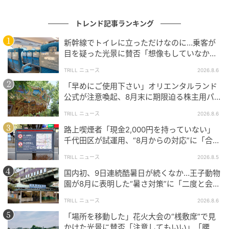
トレンド記事ランキング
購入後や出品時に知りたい対応
新幹線でトイレに立っただけなのに…乗客が
目を疑った光景に賛否「想像もしていなかっ
た」「仕方ない」
スニダンでは、売買が成立した商品をいったん運営側
TRILL ニュース
2026.8.6
で受け取り、専門知識を持つ鑑定士が真贋鑑定と商品
「早めにご使用下さい」オリエンタルランド
確認を行う仕組みを案内しています。基準を満たした
公式が注意喚起、8月末に期限迫る株主用パ
商品だけが購入者に届けられる流れです。
スポートに反響
TRILL ニュース
2026.8.6
路上喫煙者「現金2,000円を持っていない」
一方で、偽造品を出品した側については、運営が悪意
千代田区が試運用、“8月からの対応”に「合理
のある出品、または偽造品と認識したうえでの販売行
的」「他地域にも広げて」
TRILL ニュース
2026.8.5
為と判断した場合、商品金額の50％に相当する違反金
が請求されるとしています。
国内初、9日連続酷暑日が続くなか…王子動物
園が8月に表明した“暑さ対策”に「二度と会え
なくなるよりずっといい」
また、手元に届いた商品に偽造品の疑いがある場合
TRILL ニュース
2026.8.6
や、ガイドライン基準を満たさない汚れや傷、付属品
「場所を移動した」花火大会の“桟敷席”で見
不足などがあった場合は、条件を満たせば全額補償の
かけた光景に賛否「注意してもいい」「腰が