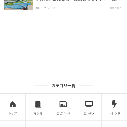
痛くなるので」
対象になります。到着から7日以内、未使用・未着用、
TRILL ニュース
2026.8.6
鑑定バッジや付属品がそろっていることなどが条件で
す。
Xで見られた受け止め
Xでは、「知らずに買ってしまいそうで怖い」「フリマ
で探すならいつも以上に慎重になりたい」など、見た
目だけで真贋を見分けるのは難しいという声が見られ
ました。人気が高い商品だけに、勢いで決めず確認し
カテゴリ一覧
たいという受け止めが広がっているようです。
一方で、公式側が具体的なチェックポイントを示した
ことについては、「どこを見ればいいのか分かるだけ
トップ
マンガ
エピソード
エンタメ
トレンド
でも助かる」「確認の目安があると立ち止まりやす
い」と受け止める声もありました。