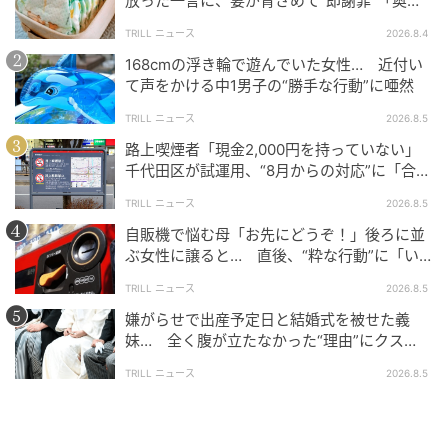
放った一言に、妻が青ざめて“即謝罪”「奥様
「実際にお話をさせてもらっていったら、本当に5分ぐ
がまともな方でよかった」
TRILL ニュース
2026.8.4
らいでめちゃめちゃ楽しくなっちゃって。『あんなこ
168cmの浮き輪で遊んでいた女性… 近付い
とできます、こんなことできます』みたいになって。
て声をかける中1男子の“勝手な行動”に唖然
初めはいや、僕服好きすぎるから作るのどうなんです
TRILL ニュース
2026.8.5
かね、なんて言ってたんですけど、本当にすぐコロッ
路上喫煙者「現金2,000円を持っていない」
と変わって『楽しみ！生地から作ります！』って」
千代田区が試運用、“8月からの対応”に「合理
的」「他地域にも広げて」
と、わずか5分で大熱中モードに切り替わった裏話を披
TRILL ニュース
2026.8.5
露してくれました。
自販機で悩む母「お先にどうぞ！」後ろに並
ぶ女性に譲ると… 直後、“粋な行動”に「い
最終的には生地を今作のテーマカラーであるイエロー
つかやりたい」
TRILL ニュース
2026.8.5
用に染め上げるなど、「やりたいことを全部やらせて
嫌がらせで出産予定日と結婚式を被せた義
もらった、すごくスペシャルな環境でした」と満面の
妹… 全く腹が立たなかった“理由”にクス
笑みを浮かべました。
ッ！＜海外＞
TRILL ニュース
2026.8.5
新ブランド立ち上げのきっかけについて