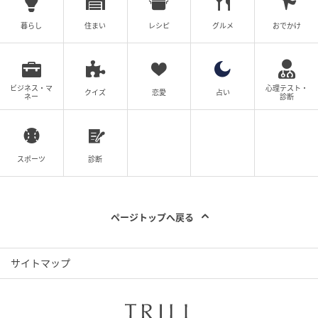
に、『まずちょっと服を作ってみない？』とご提案い
暮らし
住まい
レシピ
グルメ
おでかけ
ただいたんです。最初は本当に世間話のようなところ
からスタートしたんですよ。でも、『こんなに服が好
きなんだったら、形にしてみたら？』と言っていただ
いて、そこからトントン拍子にどんどん大きなお話に
ビジネス・マ
心理テスト・
クイズ
恋愛
占い
ネー
診断
なっていって。この夢を実現させてもらったという感
じですね」
――増田さんと言えば芸能界屈指のファッション好き
スポーツ
診断
ですが、もともと自分のブランドをやってみたいとい
う思いはあったのですか？
ページトップへ戻る
増田さん
「いや、今までも『お洋服のブランドを作っ
てみたら？』とお話をいただく機会はあったんですけ
サイトマップ
ど、実は断っていたんですよ。断っていたというか、
自信がなくて『いやいやいや、そんなそんな……』って
ふわっと流していたところもあって。でも今回は、す