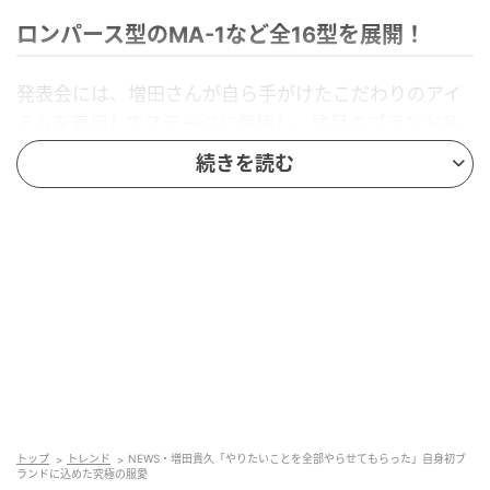
ロンパース型のMA-1など全16型を展開！
発表会には、増田さんが自ら手がけたこだわりのアイ
テムを着用してステージに登壇し、注目のブランド名
を『Yellow by TAKAHISA MASUDA』と発表。「ファッ
続きを読む
ションを好きになったきっかけもそうですけど、色に
興味があって、その中でも黄色（イエロー）がすごく
好き。色々考えたんですけど、シンプルに自分が好き
な色というところでチョイスしました」と笑顔でその
理由を明かしました。
ラインアップには、増田さんの発案から生まれた本ブ
ランドを象徴するロンパース型のMA-1をはじめ、フー
ディーやスウェットのセットアップ、Tシャツなどの定
番アイテムを、カジュアルさにエッジを効かせたデザ
トップ
トレンド
NEWS・増田貴久「やりたいことを全部やらせてもらった」自身初ブ
インを取り揃えています。
ランドに込めた究極の服愛