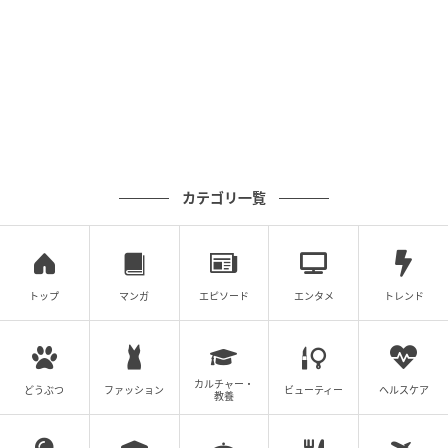
カテゴリ一覧
トップ
マンガ
エピソード
エンタメ
トレンド
NEWSの増田貴久さん
――改めて、この新ブランドを立ち上げるきっかけに
カルチャー・
ついて教えていただけますか？
どうぶつ
ファッション
ビューティー
ヘルスケア
教養
増田さん
「ZOZOの社員さんと最初にお会いした時