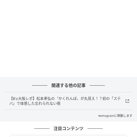
サイズは、ビッグシルエットが特徴の増田サイズの
「7」と、日常使いしやすいオリジナルサイズの「4」
の2種類を用意。サイズ感や生地感、ポケットの位置な
どの細部に至るまで、増田さん自身の好きを反映しな
がら丁寧にディレクションしています。
「服が好きすぎて、初めは悩んだ」
関連する他の記事
【B’z大阪レポ】松本孝弘の〝かくれんぼ〟が丸見え！？初の「ステ
バ」で体感した忘れられない夜
※emogramに移動します
注目コンテンツ