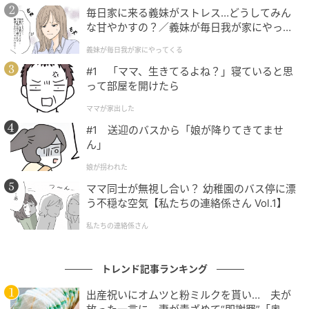
毎日家に来る義妹がストレス…どうしてみん
な甘やかすの？／義妹が毎日我が家にやって
これまでNEWSのライブ衣装デザインを10年以上手掛
くる（1）【義父母がシンドイんです！ まん
け、衣服への深い愛情を持ち続けてきた増田さん。そ
義妹が毎日我が家にやってくる
が】
れだけに、今回のブランド立ち上げの話を最初にもら
#1 「ママ、生きてるよね？」寝ていると思
った際は、慎重になっていたと言います。
って部屋を開けたら
ママが家出した
「大好きだったからこそ、お洋服を作りませんかって
#1 送迎のバスから「娘が降りてきてませ
言ってもらった時に『いや、自分に何ができるんだろ
ん」
うな』ってすごく考えて悩みました。そもそも僕が作
娘が拐われた
りたい服があるのかなって、スタートする前にちょっ
ママ同士が無視し合い？ 幼稚園のバス停に漂
と悩んだんです」
う不穏な空気【私たちの連絡係さん Vol.1】
私たちの連絡係さん
「楽しみ！生地から作ります！」
しかし、そんな悩みはZOZOのスタッフと顔を合わせ
トレンド記事ランキング
た瞬間に吹き飛んだそう。
出産祝いにオムツと粉ミルクを貰い… 夫が