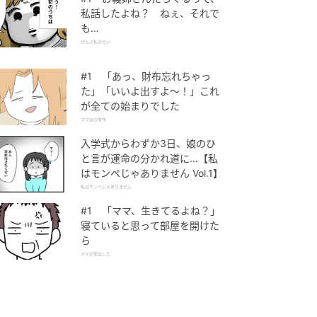
私話したよね？ ねぇ、それで
も…
ぜんぶ私のせい
#1 「あっ、財布忘れちゃっ
た」「いいよ出すよ〜！」これ
が全ての始まりでした
ママ友の財布
入学式からわずか3日、娘のひ
と言が運命の分かれ道に…【私
はモンペじゃありません Vol.1】
私はモンペじゃありません
#1 「ママ、生きてるよね？」
寝ていると思って部屋を開けた
ら
ママが家出した