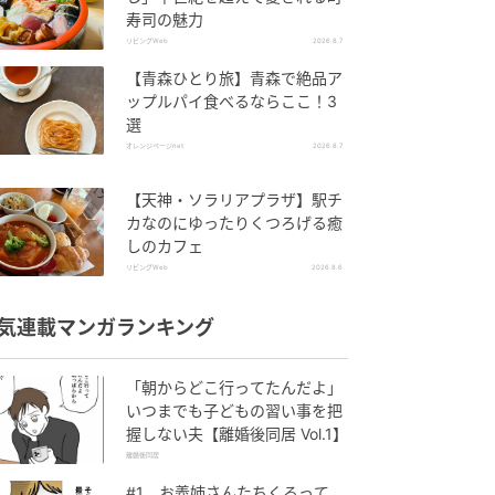
寿司の魅力
リビングWeb
2026.8.7
【青森ひとり旅】青森で絶品ア
ップルパイ食べるならここ！3
選
オレンジページnet
2026.8.7
【天神・ソラリアプラザ】駅チ
カなのにゆったりくつろげる癒
しのカフェ
リビングWeb
2026.8.6
気連載マンガランキング
「朝からどこ行ってたんだよ」
いつまでも子どもの習い事を把
握しない夫【離婚後同居 Vol.1】
離婚後同居
#1 お義姉さんたちくるって、