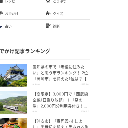
レシピ
どうぶつ
おでかけ
クイズ
占い
診断
でかけ記事ランキング
愛知県の市で「老後に住みた
い」と思う市ランキング！ 2位
「岡崎市」を抑えた1位は？【2
026年調査】
All About
2026.8.6
【夏限定】3,000円で「西武線
全線1日乗り放題」＋「祭の
湯」2,000円分利用券付き！
『秩父 夏のおでかけきっぷ』で
GLAM
2026.8.7
お得に秩父観光
【浦安市】「寿司義-すしよ
し」半世紀を超えて愛される町