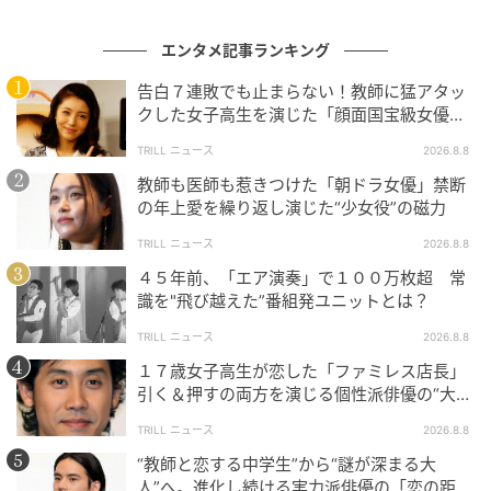
いく。
エンタメ記事ランキング
告白７連敗でも止まらない！教師に猛アタッ
大きく広がる活躍の場
クした女子高生を演じた「顔面国宝級女優」
の振れ幅
TRILL ニュース
2026.8.8
2026年7月17日公開の映画『キングダム 魂の決戦』
教師も医師も惹きつけた「朝ドラ女優」禁断
で、山下は陽（よう）を演じる。吉沢亮が演じる秦
の年上愛を繰り返し演じた“少女役”の磁力
王・嬴政に仕える宮女で、蒔田彩珠が演じる宮女・向
TRILL ニュース
2026.8.8
を支える快活な女性だ。
４５年前、「エア演奏」で１００万枚超 常
識を"飛び越えた”番組発ユニットとは？
人気実写シリーズの大作に名を連ねることは、テレビ
TRILL ニュース
2026.8.8
や配信で実力を示してきた彼女にとって、活躍の場が
スクリーンへと大きく広がる節目になる。これまで積
１７歳女子高生が恋した「ファミレス店長」
引く＆押すの両方を演じる個性派俳優の“大人
み上げてきた細やかな芝居を、今度は大きなスクリー
の一線”
ンの中で問われる。
TRILL ニュース
2026.8.8
“教師と恋する中学生”から“謎が深まる大
場が変わっても、誠実に役を生きるという軸は揺らが
人”へ。進化し続ける実力派俳優の「恋の距