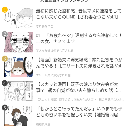
積み重ねた信頼は、主演という形でも返ってくる。
最初に感じた違和感…普段マメに連絡をして
2025年の映画『山田くんとLv999の恋をする』では、
こない夫からのLINE【され妻なつこ Vol.1】
ゲームを通じて恋に踏み出すヒロイン・木之下茜を主
され妻なつこ
演で演じた。
#1 「お疲れ〜♡」遅刻するなら連絡して！
この女、ナメてます
任された役を、丁寧に、誠実に生きる。才能をひけら
かすのではなく、地道な準備と現場での集中で、一本
美人な友達は何でも許される
をきちんと引っ張っていく。
派手な見せ場で記憶に残
【漫画】新婚夫に浮気疑惑！絶対証拠をつか
んでやる！【エリート夫に浮気された話 Vol.
るというより、作品全体の手触りで信頼される。その
1】
堅実さが、また次の主演を呼び込んでいく。
エリート夫に浮気された話
【スカッと漫画】双子の娘より飲み会が大
一作ごとに、任される器が大きくなっている。派手さ
事!? 親の自覚がない夫を懲らしめた話【第1
で売るのではなく、確かさで選ばれる。誰が見ていな
話】
【スカッと漫画】双子の娘より飲み会が大事!? 親の自覚がない夫を
懲らしめた話
くても手を抜かない。その積み重ねだけが、肩書きを
「朝からどこ行ってたんだよ」いつまでも子
越えた評価をつくる。山下はそれを地で行っている。
どもの習い事を把握しない夫【離婚後同居 Vo
目立つ才能を誇るより、続ける力で信頼を得る。その
l.1】
離婚後同居
筋の通し方が、見ている人をいつのまにか惹きつけて