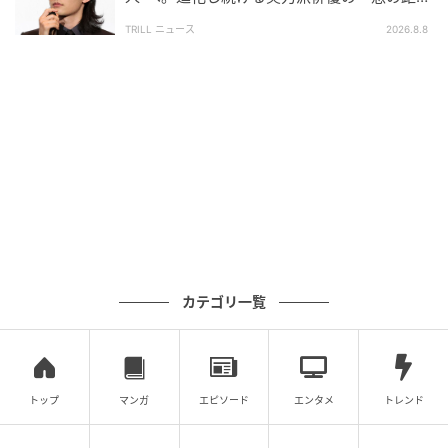
離」
ない。アイドルとして見つかった人が、努力を重ね、
TRILL ニュース
2026.8.8
俳優として大作の一員になる。誰よりも真面目に役と
向き合うその姿勢がある限り、山下美月の証明は、こ
れからもまだまだ続いていく。
※記事は執筆時点の情報です
次の記事
#1 「お疲れ〜♡」遅刻するなら連絡して！
この女、ナメてます
カテゴリ一覧
の記事をもっとみる
トップ
マンガ
エピソード
エンタメ
トレンド