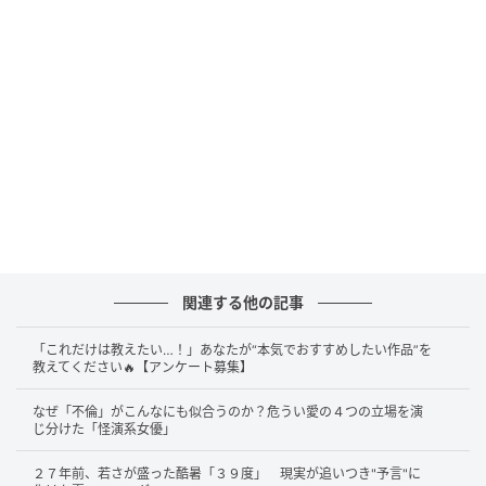
尾マイ役を、萩原利久とのダブル主演で演じている。
アイドルの余技としてではなく、最初から作品の中心
で、真正面から芝居と向き合ってきた。
アイドル活動と並行しながら、片手間ではなく本気で
映画の現場に立つ。その覚悟は、早い時期からにじん
でいた。グループの中心にいながら、芝居の現場では
一人の新人として学ぶ。その切り替えの潔さが、共演
者やスタッフの信頼を呼んだ。
華やかな世界にいる人
が、地味な努力を少しも厭わない。その意外なほどの
実直さが、現場での評価を底から押し上げてきた。
関連する他の記事
「これだけは教えたい…！」あなたが“本気でおすすめしたい作品”を
教えてください🔥【アンケート募集】
役に溶けていき、成長していく
なぜ「不倫」がこんなにも似合うのか？危うい愛の４つの立場を演
じ分けた「怪演系女優」
山下のうまさは、役柄ごとにまとう空気を変えられる
２７年前、若さが盛った酷暑「３９度」 現実が追いつき"予言"に
ところにある。2020年のTBS系ドラマ『映像研には手