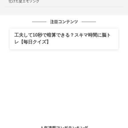
化けた夏エモソング
を出すな！』では、カリスマ読者モデルでアニメータ
ー志望の水崎ツバメを演じた。2022年のNHK連続テレ
ビ小説『舞いあがれ！』では、ヒロインの幼なじみ・
注目コンテンツ
望月久留美を担い、その芯の強さと演技力が高く評価
工夫して10秒で暗算できる？スキマ時間に脳ト
された。
レ【毎日クイズ】
明るく弾けた役も、芯のある朴訥な役も、まるで別人
だ。
アイドルの「山下美月」という看板を一度脱ぎ、
その人物として静かに画面に立つ。役の内側へ入って
いくこの溶け込み方が、作品ごとに彼女への信頼を育
ててきた。
華やかな経歴を持つ人ほど、芝居では色眼
鏡で見られやすい。山下はその視線を、毎回の現場の
仕事で少しずつ書き換えてきた。
主演で輝くさらなる飛躍
人気連載マンガランキング