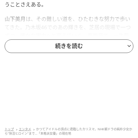
うことさえある。
山下美月
は、その難しい道を、ひたむきな努力で歩い
てきた。乃木坂46でのあの輝きを、芝居の現場で一つ
ずつ、確かな実力へと変えていく。真面目で、一生懸
命。共演者やスタッフが口を揃えてそう語る現場主義
続きを読む
こそが、山下美月という俳優の武器である。
名優の隣でも放つ光
山下の俳優としての歩みは、早い時期から本格的だっ
た。2018年、映画『日日是好日』で、樹木希林という
大女優と同じ画面に立った。茶道教室に通う女子高生
の役だ。名優の隣で、気圧されずに自分の芝居をす
る。それだけでも、並大抵のことではない。
トップ
エンタメ
かつてアイドルの頂点に君臨したカリスマ。NHK朝ドラの純朴少女か
ら”快活ヒロイン”まで…「本格派女優」の現在地
翌2019年のテレビ東京系ドラマ『電影少女』では、神