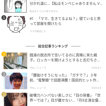
分かれ道に…【私はモンペじゃありません Vo
ゆうゆうtime
l.1】
私はモンペじゃありません
#1 「ママ、生きてるよね？」寝ていると思
足首
って部屋を開けたら
ママが家出した
総合記事ランキング
銭湯の脱衣所で空いてるのに真隣に来た親
子。ロッカーを開けようとすると舌打ちさ
れ…→直後、娘の放った“純粋な一言”に「心の
TRILL ニュース
2026.8.7
中で拍手」
「腰抜けそうになった」「ガチで？」３年
前、“電撃婚”で話題沸騰！国民的ヒット作
『逃げ恥』で異彩放った【国宝級イケメン】
TRILL ニュース
2026.8.6
破壊力ハンパない美しさに「目の保養」「世
界一では？」目が離せない…『月9主演女優
（34歳）』“極上”美ショットがすごい