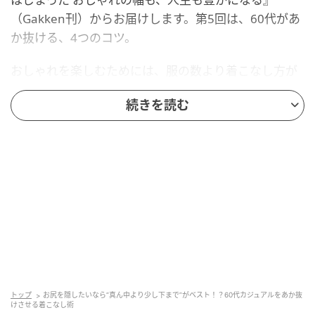
（Gakken刊）からお届けします。第5回は、60代があ
か抜ける、4つのコツ。
おしゃれを楽しむためには、服の数より着こなし方が
大事。
続きを読む
60代があか抜けるための、山岡さん流の簡単なコツを
お伝えします。
首、手首、足首は見せると細見えする
気になる部分を隠す一方で、ほっそりした部分を露出
させることで細く見せる効果があります。
その細い部分が、首、手首、足首の3首。「首」と名の
つくところは、体の中でも細い部分です。
トップ
お尻を隠したいなら“真ん中より少し下まで”がベスト！？60代カジュアルをあか抜
けさせる着こなし術