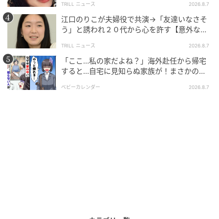
TRILL ニュース
2026.8.7
江口のりこが夫婦役で共演→「友達いなさそ
う」と誘われ２０代から心を許す【意外な親
友芸人】とは？
TRILL ニュース
2026.8.7
「ここ…私の家だよね？」海外赴任から帰宅
すると…自宅に見知らぬ家族が！まさかの真
相とは！？
ベビーカレンダー
2026.8.7
ゆうゆうtime
細いところに視線を誘導できるので、太い部分をカモ
フラージュできます。写真を撮るときなども、意識し
て袖をたくし上げるようにしています。