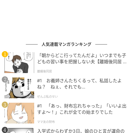
ゆうゆうtime
首
人気連載マンガランキング
「朝からどこ行ってたんだよ」いつまでも子
どもの習い事を把握しない夫【離婚後同居 Vo
l.1】
離婚後同居
#1 お義姉さんたちくるって、私話したよ
ね？ ねぇ、それでも…
ぜんぶ私のせい
#1 「あっ、財布忘れちゃった」「いいよ出
すよ〜！」これが全ての始まりでした
ママ友の財布
入学式からわずか3日、娘のひと言が運命の