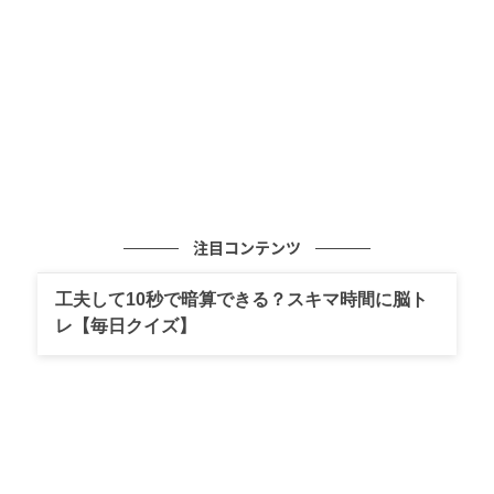
夏はスカートの裾からチラッと足首をのぞかせたり、
長袖のときは袖をラフにたくし上げて手首を見せたり
すると、細見えはもちろんですが、コーディネートに
抜け感も出て、上品に見えます。わざとらしくな
く、“さりげなく”がポイントです。
手首
注目コンテンツ
工夫して10秒で暗算できる？スキマ時間に脳ト
レ【毎日クイズ】