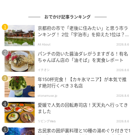
お店でも推奨されている食べ方です。「わさび：マヨ
ネーズ＝1：9」の割合で混ぜあわせます！ツンとした
おでかけ記事ランキング
爽やかな刺激とマヨネーズのコクが、上品なヒレ肉の
京都府の市で「老後に住みたい」と思う市ラ
旨みを極限まで引き立て、ビールやワイン、ハイボー
ンキング！ 2位「宇治市」を抑えた1位は？
ルの手が止まらなくなります。
【2026年調査】
All About
2026.8.6
パンチの効いた醤油ダレがうますぎる！有名
ちゃんぽん店の「油そば」を実食レポート
イチオシ
2026.8.6
年150杯完食！【カキ氷マニア】が本気で推
す絶対行くべき３名店
otonamuse.jp
2026.8.6
愛媛で人気の回転寿司店！天天丸へ行ってき
ました
リビングWeb
2026.8.6
古民家の囲炉裏料理と10種の湯めぐり付きで1