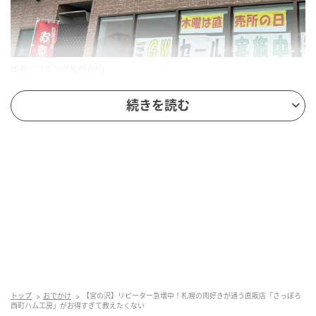
出典：リビング札幌Web
でも、私が今回どうしてもお伝えしたいのは、安さだ
続きを読む
けではありません。
「さけるおつまみは、チーズだけじゃない！」と声を
大にして言いたい極上の「ヒレハム」と、リピーター
が後を絶たない「北海道産コンビーフ」。
私自身がファンサイトで出会って以来、その虜になっ
てしまった感動の美味しさを、おすすめの食べ方とと
もに詳しくご紹介します。
トップ
おでかけ
【宮の沢】リピーター急増中！札幌の肉好きが通う直販店「さっぽろ
常識を覆す！手でさいて楽しむ「感動のヒレ
西町ハム工房」がお得すぎて教えたくない