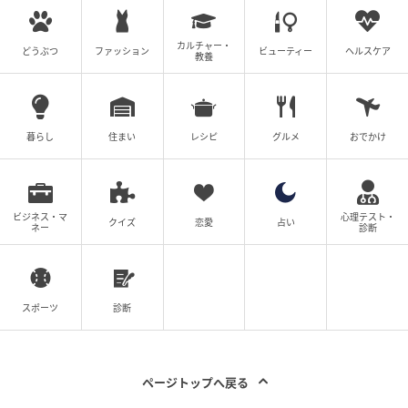
みを120%味わうなら、ぜひ熱々のスキレット料理で試
してみてください。おすすめは、じゃがいも2個とコン
カルチャー・
どうぶつ
ファッション
ビューティー
ヘルスケア
教養
ビーフ50gを使った贅沢なバター焼き！
暮らし
住まい
レシピ
グルメ
おでかけ
ビジネス・マ
心理テスト・
クイズ
恋愛
占い
ネー
診断
スポーツ
診断
ページトップへ戻る
北海道産牛 コンビーフ 870円（購入時価格）