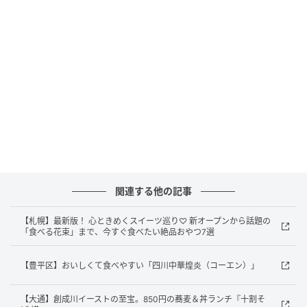
ハム」
今まで「ハムは包丁で切って食べるもの」だと思って
いませんか？その概念を気持ちよく覆してくれるの
が、このお店のヒレハムです。
私が2025年の春、ファンサイトのプレゼントで初めて
このハムを手にした時、試しにさいてみて驚きまし
た。繊維に沿ってきれいに、心地よくさけるのです。
その感覚はまるで「さけるチーズ」のよう。手でさく
ことで断面が粗くなり、お肉の旨みとしっとり感がダ
関連する他の記事
イレクトに口の中に広がります。
【札幌】最新版！ 心ときめくスイーツ巡り♡ 新オープンから話題の
「食べる花束」まで、今すぐ食べたい絶品おやつ7選
【豊平区】おいしくて食べやすい「四川中華煌炎（コーエン）」
【大通】創成川イーストの至宝。850円の蕎麦＆丼ランチ『十割そ