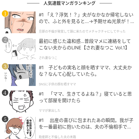
人気連載マンガランキング
#1 「え？浮気！？」夫がなかなか帰宅しない
ので、ふと外を見ると…→予期せぬ光景が！
｜旦那の不倫が発覚して頭に来たのでメチャ
旦那の不倫が発覚して頭に来たのでメチャクチャにしてやった
クチャにしてやった
北海道名寄産ひまわり畑ポークを原材料に使ったこだわりハム
最初に感じた違和感…普段マメに連絡をして
こない夫からのLINE【され妻なつこ Vol.1】
この「さっぽろ西町ハム工房 直火燻煙ヒレハム」は、
され妻なつこ
北海道名寄産の「ひまわり畑ポーク」を原材料に使っ
#1 子どもの実名と顔を晒すママ、大丈夫か
たこだわりの逸品。豚1頭から2本しかとれない希少な
な？なんて心配していたら。
ヒレ肉を味付けし、直火式のスモークハウスでじっく
SNSに子供の顔を晒すママ
り燻してやわらかく仕上げ、「手で裂いて楽しめるよ
#1 「ママ、生きてるよね？」寝ていると思
うに」と商品化されたものなのだそうです。
って部屋を開けたら
ママが家出した
【おすすめの食べ方＆アレンジ】
#1 出産の喜びに包まれたあの瞬間。我が子
を一番最初に抱いたのは、夫の不倫相手でし
・王道のシンプル・イズ・ベスト：わさびマヨネーズ
た。
助産師と不倫した夫の末路