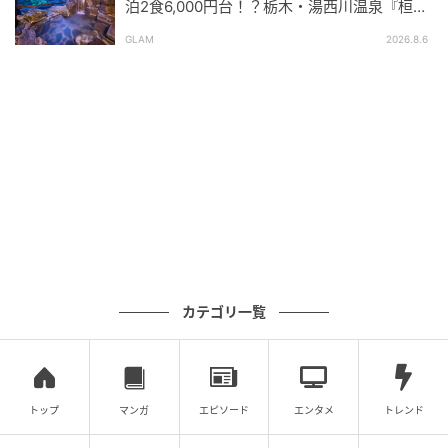
泊2食6,000円台！？栃木・湯西川温泉『桓武
平氏ゆかりの宿 揚羽』で叶う秘境ステイ
GLAM
2026.8.6
出典：リビング札幌Web
・変幻自在の万能選手：
そのままつまむだけでなく、春雨の酢の物に和えた
り、クラッカーにのせても相性抜群。さらに、これか
らの季節はライスペーパーで野菜と一緒に巻いて「生
春巻き」にすれば、透き通ったお肉の繊維が美しく、
ホームパーティーの華やかな主役にもなります。
リピーター激増！とろける旨みの「北海道産
カテゴリ一覧
コンビーフ」
さっぽろ西町ハム工房さんで「ヒレハム」と並んで外
せないのが、じわじわとリピーターを増やしている
トップ
マンガ
エピソード
エンタメ
トレンド
「北海道産コンビーフ」です。その上質な脂と肉の旨