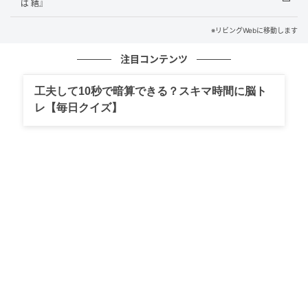
ば 繕』
※リビングWebに移動します
注目コンテンツ
工夫して10秒で暗算できる？スキマ時間に脳ト
レ【毎日クイズ】
さっぽろ西町ハム工房 直火燻煙ヒレハム