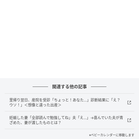
ベビーカレンダー
関連する他の記事
里帰り翌日、産院を受診「ちょっと！あなた…」診断結果に「え？
ウソ！」＜想像と違った出産＞
妊娠した妻「全部読んで勉強してね」夫「え…」→喜んでいた夫が青
ざめた、妻が渡したものとは？
※ベビーカレンダーに移動します