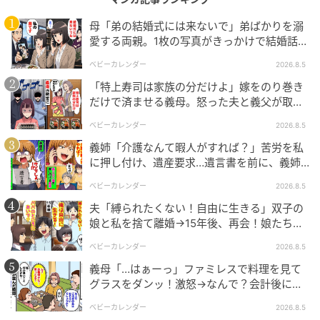
母「弟の結婚式には来ないで」弟ばかりを溺
愛する両親。1枚の写真がきっかけで結婚話が
なくなったワケ
ベビーカレンダー
2026.8.5
「特上寿司は家族の分だけよ」嫁をのり巻き
だけで済ませる義母。怒った夫と義父が取っ
た行動とは
ベビーカレンダー
2026.8.5
義姉「介護なんて暇人がすれば？」苦労を私
に押し付け、遺産要求…遺言書を前に、義姉
が顔面蒼白のワケ
ベビーカレンダー
ベビーカレンダー
2026.8.5
夫「縛られたくない！自由に生きる」双子の
娘と私を捨て離婚→15年後、再会！娘たち
「あんた誰？」論破された元夫は
ベビーカレンダー
2026.8.5
義母「…はぁーっ」ファミレスで料理を見て
グラスをダンッ！激怒→なんで？会計後に知
った暗黙のルール
ベビーカレンダー
2026.8.5