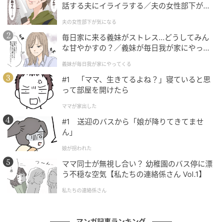
話する夫にイライラする／夫の女性部下が気
になる（1）【夫婦の危機 まんが】
夫の女性部下が気になる
毎日家に来る義妹がストレス…どうしてみん
な甘やかすの？／義妹が毎日我が家にやって
くる（1）【義父母がシンドイんです！ まん
義妹が毎日我が家にやってくる
が】
#1 「ママ、生きてるよね？」寝ていると思
って部屋を開けたら
ママが家出した
ベビーカレンダー
#1 送迎のバスから「娘が降りてきてませ
ん」
娘が拐われた
ママ同士が無視し合い？ 幼稚園のバス停に漂
う不穏な空気【私たちの連絡係さん Vol.1】
私たちの連絡係さん
マンガ記事ランキング