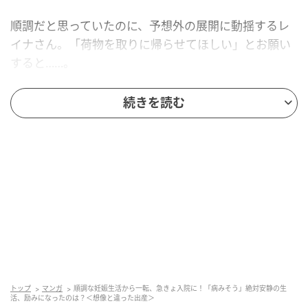
順調だと思っていたのに、予想外の展開に動揺するレ
イナさん。「荷物を取りに帰らせてほしい」とお願い
すると……。
続きを読む
急きょ、入院が決定！絶対安静の入院生活
は？
トップ
マンガ
順調な妊娠生活から一転、急きょ入院に！「病みそう」絶対安静の生
活、励みになったのは？＜想像と違った出産＞